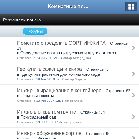
Комнатные плодовые экзоты
Результаты поиска
Форумы
Помогите определить СОРТ ИНЖИРА
Страницы:
19
в Определение сортов цитрусовых и других экзотов
Отправлено
23 Jul 2011 21:24
автор Serega_163
Где купить саженцы инжира
Страницы: 5
в Где купить растения для комнатного сада
Отправлено
29 Nov 2010 09:50
автор Маруся
Инжир - выращивание в контейнере
Страницы: 83
в Плодовые экзоты
Отправлено
23 Apr 2007 12:35
автор Cveta
Инжир в открытом грунте
Страницы: 84
в Приусадебный сад
Отправлено
23 Jul 2007 17:47
автор ivan.s
Инжир - обсуждение сортов
Страницы: 96
в Приусадебный сад