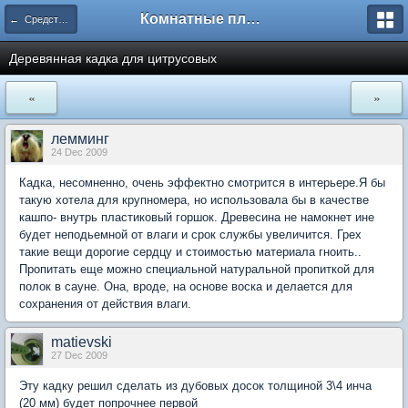
Комнатные плодовые экзоты
← Средства и оборудование для домашнего сада
Деревянная кадка для цитрусовых
«
»
лемминг
24 Dec 2009
Кадка, несомненно, очень эффектно смотрится в интерьере.Я бы
такую хотела для крупномера, но использовала бы в качестве
кашпо- внутрь пластиковый горшок. Древесина не намокнет ине
будет неподьемной от влаги и срок службы увеличится. Грех
такие вещи дорогие сердцу и стоимостью материала гноить..
Пропитать еще можно специальной натуральной пропиткой для
полок в сауне. Она, вроде, на основе воска и делается для
сохранения от действия влаги.
matievski
27 Dec 2009
Эту кадку решил сделать из дубовых досок толщиной 3\4 инча
(20 мм) будет попрочнее первой