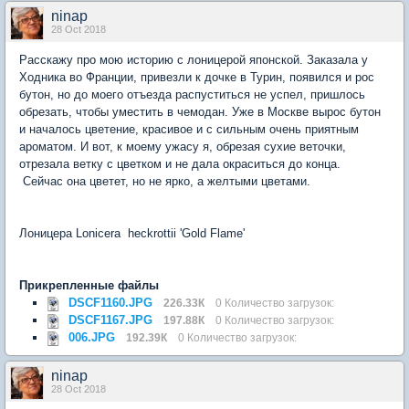
ninap
28 Oct 2018
Расскажу про мою историю с лоницерой японской. Заказала у
Ходника во Франции, привезли к дочке в Турин, появился и рос
бутон, но до моего отъезда распуститься не успел, пришлось
обрезать, чтобы уместить в чемодан. Уже в Москве вырос бутон
и началось цветение, красивое и с сильным очень приятным
ароматом. И вот, к моему ужасу я, обрезая сухие веточки,
отрезала ветку с цветком и не дала окраситься до конца.
Сейчас она цветет, но не ярко, а желтыми цветами.
Лоницера Lonicera heckrottii 'Gold Flame'
Прикрепленные файлы
DSCF1160.JPG
226.33К
0 Количество загрузок:
DSCF1167.JPG
197.88К
0 Количество загрузок:
006.JPG
192.39К
0 Количество загрузок:
ninap
28 Oct 2018