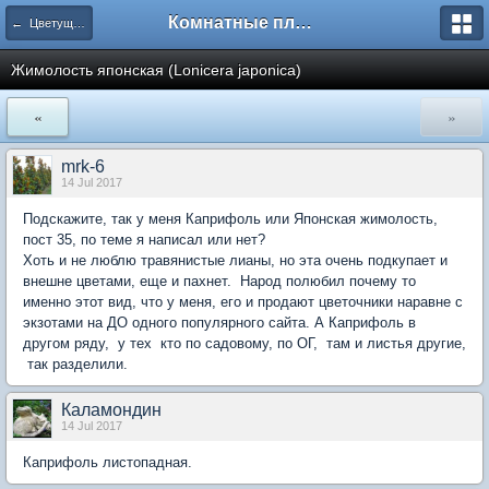
Комнатные плодовые экзоты
← Цветущие экзоты
Жимолость японская (Lonicera japonica)
«
»
mrk-6
14 Jul 2017
Подскажите, так у меня Каприфоль или Японская жимолость,
пост 35, по теме я написал или нет?
Хоть и не люблю травянистые лианы, но эта очень подкупает и
внешне цветами, еще и пахнет. Народ полюбил почему то
именно этот вид, что у меня, его и продают цветочники наравне с
экзотами на ДО одного популярного сайта. А Каприфоль в
другом ряду, у тех кто по садовому, по ОГ, там и листья другие,
так разделили.
Каламондин
14 Jul 2017
Каприфоль листопадная.