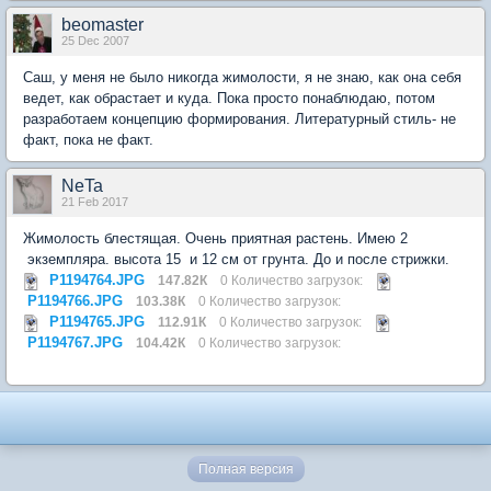
beomaster
25 Dec 2007
Саш, у меня не было никогда жимолости, я не знаю, как она себя
ведет, как обрастает и куда. Пока просто понаблюдаю, потом
разработаем концепцию формирования. Литературный стиль- не
факт, пока не факт.
NeTa
21 Feb 2017
Жимолость блестящая. Очень приятная растень. Имею 2
экземпляра. высота 15 и 12 см от грунта. До и после стрижки.
P1194764.JPG
147.82К
0 Количество загрузок:
P1194766.JPG
103.38К
0 Количество загрузок:
P1194765.JPG
112.91К
0 Количество загрузок:
P1194767.JPG
104.42К
0 Количество загрузок:
Полная версия