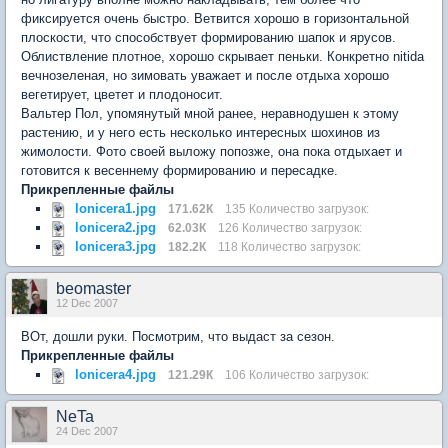
фиксируется очень быстро. Ветвится хорошо в горизонтальной
плоскости, что способствует формированию шапок и ярусов.
Облиствление плотное, хорошо скрывает пеньки. Конкретно nitida
вечнозеленая, но зимовать уважает и после отдыха хорошо
вегетирует, цветет и плодоносит.
Вальтер Пол, упомянутый мной ранее, неравнодушен к этому
растению, и у него есть несколько интересных шохинов из
жимолости. Фото своей выложу попозже, она пока отдыхает и
готовится к весеннему формированию и пересадке.
Прикрепленные файлы
lonicera1.jpg
171.62К
135 Количество загрузок:
lonicera2.jpg
62.03К
126 Количество загрузок:
lonicera3.jpg
182.2К
118 Количество загрузок:
beomaster
12 Dec 2007
ВОт, дошли руки. Посмотрим, что выдаст за сезон.
Прикрепленные файлы
lonicera4.jpg
121.29К
106 Количество загрузок:
NeTa
24 Dec 2007