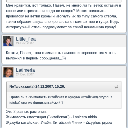
Мне нравится, вот только, Павел, не много ли ты веток оставил в
кроне или отрезать ни когда не поздно? Может наложить
проволоку на ветви кроны и изогнуть их по типу самого ствола,
таким образом визуально крона станет компактнее и гуще. Ведь
литературный стиль подразумевет за собой небольшую крону!
Little_flea
24 Dec 2007
Кстати, Павел, твоя жимолость намного интереснее тех что ты
выложил в первом сообщении,,,)))
Latimeria
24 Dec 2007
NeTa сказал(а) 24.12.2007, 15:26:
Права ли я -жимолость китайская и жужуба китайская(Zizyphus
jujuba) она же финик китайский ?
Это 2 разных растения.
Жимолость блестящая ("китайская") - Lonicera nitida
Жужуба китайская, Унаби, Китайский Финик - Zizyphus jujuba