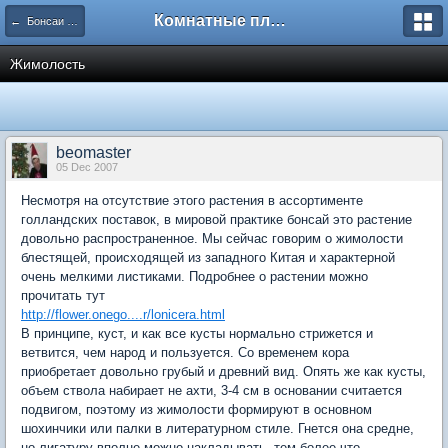
Комнатные плодовые экзоты
← Бонсаи из экзотических растений
Жимолость
beomaster
05 Dec 2007
Несмотря на отсутствие этого растения в ассортименте
голландских поставок, в мировой практике бонсай это растение
довольно распространенное. Мы сейчас говорим о жимолости
блестящей, происходящей из западного Китая и характерной
очень мелкими листиками. Подробнее о растении можно
прочитать тут
http://flower.onego....r/lonicera.html
В принципе, куст, и как все кусты нормально стрижется и
ветвится, чем народ и пользуется. Со временем кора
приобретает довольно грубый и древний вид. Опять же как кусты,
объем ствола набирает не ахти, 3-4 см в основании считается
подвигом, поэтому из жимолости формируют в основном
шохинчики или палки в литературном стиле. Гнется она средне,
но лигатуру вполне можно накладывать, тем более что