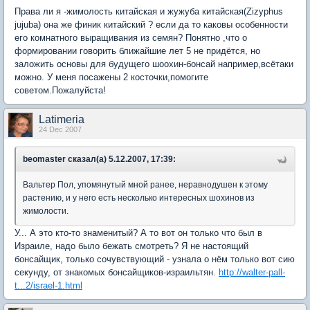
Права ли я -жимолость китайская и жужуба китайская(Zizyphus
jujuba) она же финик китайский ? если да то каковы особенности
его комнатного выращивания из семян? Понятно ,что о
формировании говорить ближайшие лет 5 не придётся, но
заложить основы для будущего шоохин-бонсай например,всётаки
можно. У меня посажены 2 косточки,помогите
советом.Пожалуйста!
Latimeria
24 Dec 2007
beomaster сказал(а) 5.12.2007, 17:39:
Вальтер Пол, упомянутый мной ранее, неравнодушен к этому
растению, и у него есть несколько интересных шохинов из
жимолости.
У... А это кто-то знаменитый? А то вот он только что был в
Израиле, надо было бежать смотреть? Я не настоящий
бонсайщик, только сочувствующий - узнала о нём только вот сию
секунду, от знакомых бонсайщиков-израильтян.
http://walter-pall-
t...2/israel-1.html