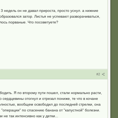
3 недель он не давал прироста, просто уснул. а нижние
 образовался затор. Листья не успевают разворачиваться,
илось порваные. Что посоветуете?
#2
бодить. Я по второму пути пошел, стали нормально расти,
 сердцевины отогнул и отрезал пониже, те что в кочане
 полностью, вообщем освободил до последней стрелки, она
 "операции" по спасению банана от "капустной" болезни.
не так интенсивно как у детки...