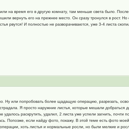
или на время его в другую комнату, там меньше света было. После 
ешили вернуть его на прежнее место. Он сразу тронулся в рост. Но
стья рвутся! И полностью не разворачиваются, уже 3-4 листа скоп
но. Ну или попробовать более щадащую операцию, разрезать, осво
острадала. Я просто наружние листья, которые мешали добраться до
 не удалось раскрутить, удалил, 2 листа уже успели загнить, почти
ь. Попозже, если найду фото, покажу. В этой теме есть фото моей
операции, хоть листья и нормальные росли, но были мелкие и росли 