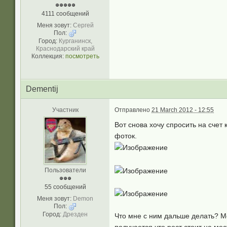
4111 сообщений
Меня зовут:
Сергей
Пол:
Город:
Курганинск,
Краснодарский край
Коллекция:
посмотреть
Dementij
Участник
Отправлено
21 March 2012 - 12:55
Вот снова хочу спросить на счет
фоток.
Пользователи
55 сообщений
Меня зовут:
Demon
Пол:
Город:
Дрезден
Что мне с ним дальше делать? Мо
получается что рост стоит на мест