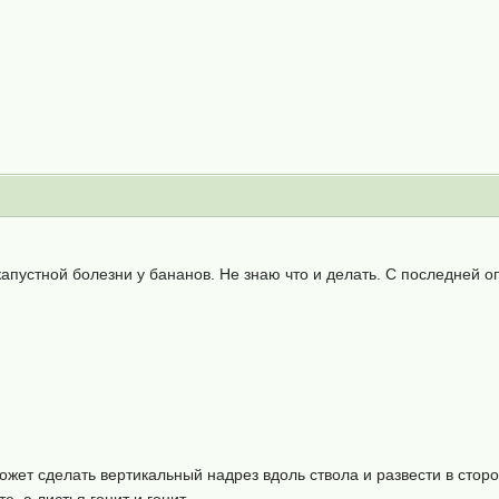
 капустной болезни у бананов. Не знаю что и делать. С последней о
жет сделать вертикальный надрез вдоль ствола и развести в стор
е, а листья гонит и гонит.