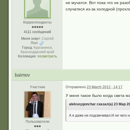
не мучатся. Вот пока что не разо
случатеся из-за холодной (прохл
Корреспонденты
4111 сообщений
Меня зовут:
Сергей
Пол:
Город:
Курганинск,
Краснодарский край
Коллекция:
посмотреть
baimov
Участник
Отправлено
23 March 2012 - 14:17
У меня такое было когда света м
alekseygonchar сказал(а) 23 Мар 20
А я даже не подсвечивал.И не чего н
Пользователи