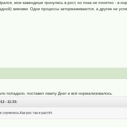
брался, мои кавендиши тронулись в рост, но пока не понятно - в н
адной) зимовки. Одни процессы затормаживаются, а другие не усп
ало попадало, поставил лампу Днат и всё нормализовалось.
12 - 11:33:
е случилось.Как рос так и растёт.