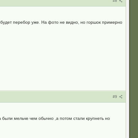
#8
ю будет перебор уже. На фото не видно, но горшок примерно
#9
а были мельче чем обычно ,а потом стали крупнеть но