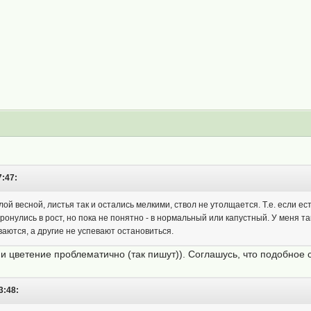
7:47:
ой весной, листья так и остались мелкими, ствол не утолщается. Т.е. если ест
ронулись в рост, но пока не понятно - в нормальный или капустный. У меня та
аются, а другие не успевают остановиться.
, и цветение проблематично (так пишут)). Соглашусь, что подобное
3:48: