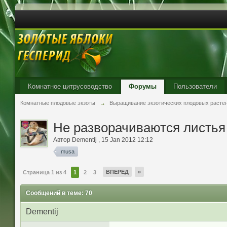
Комнатное цитрусоводство
Форумы
Пользователи
Комнатные плодовые экзоты
→
Выращивание экзотических плодовых расте
Не разворачиваются листья 
Автор
Dementij
,
15 Jan 2012 12:12
musa
ВПЕРЕД
»
Страница 1 из 4
1
2
3
Сообщений в теме: 70
Dementij