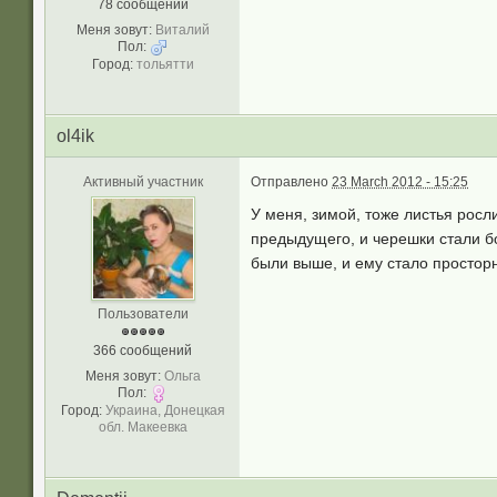
78 сообщений
Меня зовут:
Виталий
Пол:
Город:
тольятти
ol4ik
Активный участник
Отправлено
23 March 2012 - 15:25
У меня, зимой, тоже листья росл
предыдущего, и черешки стали бо
были выше, и ему стало просторн
Пользователи
366 сообщений
Меня зовут:
Ольга
Пол:
Город:
Украина, Донецкая
обл. Макеевка