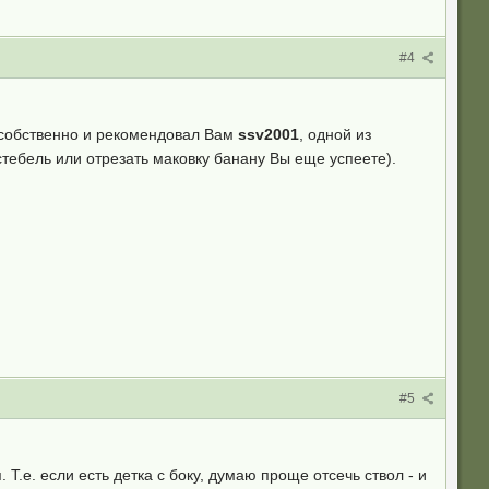
#4
то собственно и рекомендовал Вам
ssv2001
, одной из
тебель или отрезать маковку банану Вы еще успеете).
#5
 Т.е. если есть детка с боку, думаю проще отсечь ствол - и