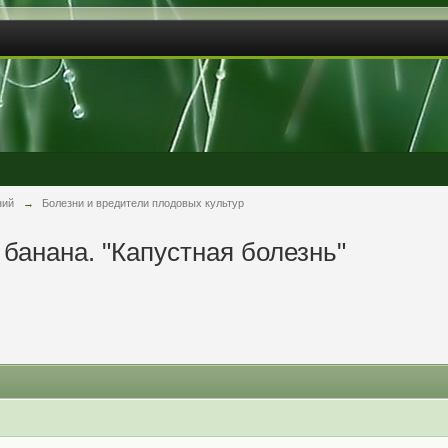
ний
→
Болезни и вредители плодовых культур
банана. "Капустная болезнь"