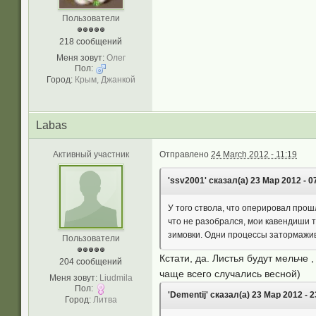
Пользователи
218 сообщений
Меня зовут:
Олег
Пол:
Город:
Крым, Джанкой
Labas
Активный участник
Отправлено
24 March 2012 - 11:19
'ssv2001' сказал(а) 23 Мар 2012 - 0
У того ствола, что оперировал прошл
что не разобрался, мои кавендиши т
зимовки. Одни процессы затормажив
Пользователи
Кстати, да. Листья будут мельче 
204 сообщений
чаще всего случались весной)
Меня зовут:
Liudmila
Пол:
'Dementij' сказал(а) 23 Мар 2012 - 2
Город:
Литва