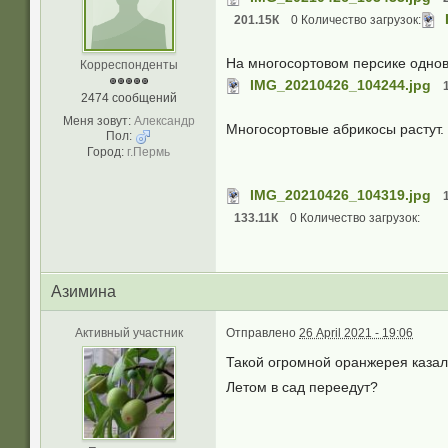
201.15К
0 Количество загрузок:
На многосортовом персике однов
Корреспонденты
IMG_20210426_104244.jpg
2474 сообщений
Меня зовут:
Александр
Многосортовые абрикосы растут.
Пол:
Город:
г.Пермь
IMG_20210426_104319.jpg
133.11К
0 Количество загрузок:
Азимина
Активный участник
Отправлено
26 April 2021 - 19:06
Такой огромной оранжерея казал
Летом в сад переедут?