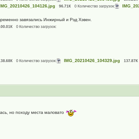
IMG_20210426_104126.jpg
IMG_20
96.71К
0 Количество загрузок:
ременно завязались Инжирный и Рэд Хэвен.
100.01К
0 Количество загрузок:
IMG_20210426_104329.jpg
138.68К
0 Количество загрузок:
137.87К
ась, но походу места маловато