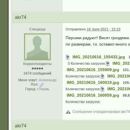
akr74
Спецкорр
Отправлено
16 June 2021 - 15:10
Персики радуют! Висят гроздями
по размерам, т.к. оставил много 
IMG_20210616_155432.jpg
IMG_202
0 Количество загрузок:
Корреспонденты
IMG_20210616_155909.jpg
101
2474 сообщений
IMG_20210
Количество загрузок:
Меня зовут:
Александр
IMG_20210616_160019.jpg
109
Пол:
IMG_20210
Город:
г.Пермь
Количество загрузок:
IMG_20210616_160059.jpg
98.
Количество загрузок:
Сообщение отредактировал akr74: 
akr74