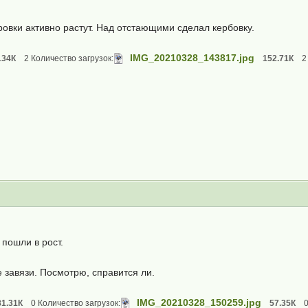
овки активно растут. Над отстающими сделал кербовку.
IMG_20210328_143817.jpg
134К
2 Количество загрузок:
152.71К
2
 пошли в рост.
 завязи. Посмотрю, справится ли.
IMG_20210328_150259.jpg
81.31К
0 Количество загрузок:
57.35К
0