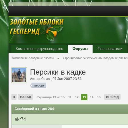
Комнатное цитрусоводство
Форумы
Пользователи
Комнатные плодовые экзоты
→
Выращивание экзотических плодовых расте
Персики в кадке
Автор
t0mas
,
07 Jun 2007 23:51
персик
«
НАЗАД
ВПЕРЕД
Страница 13 из 15
11
12
13
14
15
Сообщений в теме: 284
akr74