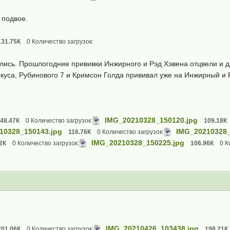
 подвое.
131.75К
0 Количество загрузок:
ались. Прошлогодние прививки Инжирного и Рэд Хэвена отцвели и д
куса, Рубинового 7 и Кримсон Голда прививал уже на Инжирный и Р
IMG_20210328_150120.jpg
48.47К
0 Количество загрузок:
109.18К
10328_150143.jpg
IMG_20210328_
116.76К
0 Количество загрузок:
IMG_20210328_150225.jpg
2К
0 Количество загрузок:
106.96К
0 К
IMG_20210426_103438.jpg
201.06К
0 Количество загрузок:
198.21К