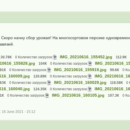
. Скоро начну сбор урожая! На многосортовом персике одновреме
завязей.
IMG_20210616_155452.jpg
130.78К
0 Количество загрузок:
112.9К
10616_155828.jpg
IMG_20210616_15
104К
0 Количество загрузок:
IMG_20210616_155919.jpg
.91К
0 Количество загрузок:
99.6К
0 Ко
616_160009.jpg
IMG_20210616_16
120.89К
0 Количество загрузок:
IMG_20210616_160029.jpg
.63К
0 Количество загрузок:
118.58К
0 
616_160040.jpg
IMG_20210616_16
124.35К
0 Количество загрузок:
IMG_20210616_160105.jpg
81К
0 Количество загрузок:
107.3К
0 Ко
16 June 2021 - 15:12