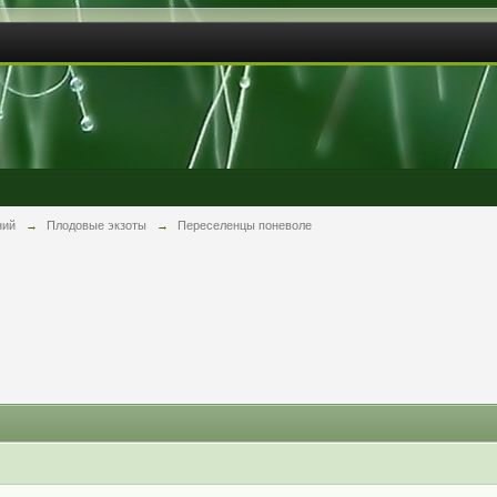
ний
→
Плодовые экзоты
→
Переселенцы поневоле