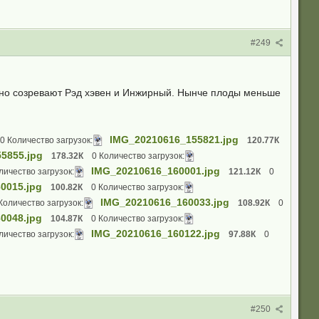
#249
нно созревают Рэд хэвен и Инжирный. Нынче плоды меньше
IMG_20210616_155821.jpg
0 Количество загрузок:
120.77К
5855.jpg
178.32К
0 Количество загрузок:
IMG_20210616_160001.jpg
личество загрузок:
121.12К
0
0015.jpg
100.82К
0 Количество загрузок:
IMG_20210616_160033.jpg
Количество загрузок:
108.92К
0
0048.jpg
104.87К
0 Количество загрузок:
IMG_20210616_160122.jpg
личество загрузок:
97.88К
0
#250