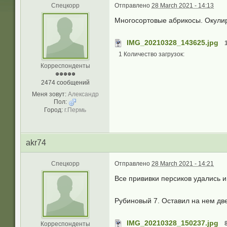
Спецкорр
Отправлено
28 March 2021 - 14:13
Многосортовые абрикосы. Окулир
IMG_20210328_143625.jpg
1 Количество загрузок:
Корреспонденты
2474 сообщений
Меня зовут:
Александр
Пол:
Город:
г.Пермь
akr74
Спецкорр
Отправлено
28 March 2021 - 14:21
Все прививки персиков удались и
Рубиновый 7. Оставил на нем две
IMG_20210328_150237.jpg
Корреспонденты