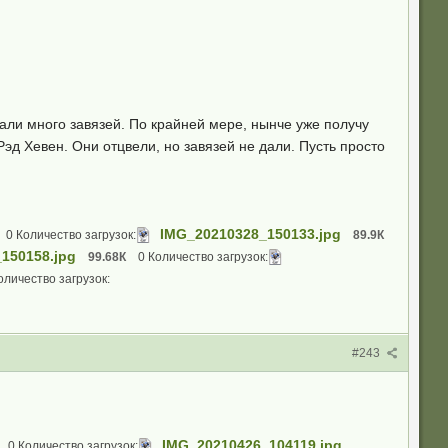
али много завязей. По крайней мере, нынче уже получу
эд Хевен. Они отцвели, но завязей не дали. Пусть просто
IMG_20210328_150133.jpg
0 Количество загрузок:
89.9К
150158.jpg
99.68К
0 Количество загрузок:
оличество загрузок:
#243
IMG_20210426_104119.jpg
0 Количество загрузок: