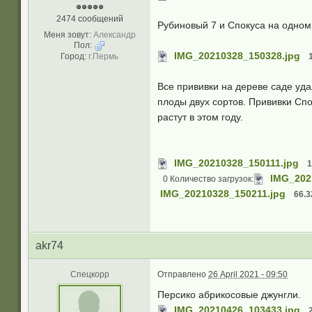
2474 сообщений
Рубиновый 7 и Спокуса на одном
Меня зовут:
Александр
Пол:
IMG_20210328_150328.jpg
Город:
г.Пермь
Все прививки на дереве саде уд
плоды двух сортов. Прививки Спо
растут в этом году.
IMG_20210328_150111.jpg
1
IMG_202
0 Количество загрузок:
IMG_20210328_150211.jpg
66.3
akr74
Спецкорр
Отправлено
26 April 2021 - 09:50
Персико абрикосовые джунгли.
IMG_20210426_103433.jpg