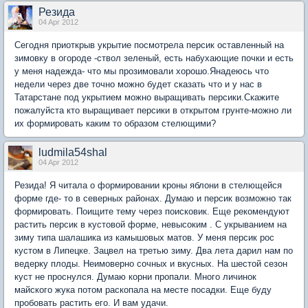
Резида
04 Apr 2012
Сегодня приоткрыв укрытие посмотрела персик оставленный на
зимовку в огороде -ствол зеленый, есть набухающие почки и есть
у меня надежда- что мы прозимовали хорошо.Янадеюсь что
недели через две точно можно будет сказать что и у нас в
Татарстане под укрытием можно выращивать персики.Скажите
пожалуйста кто выращивает персики в открытом грунте-можно ли
их формировать каким то образом стелющими?
ludmila54shal
04 Apr 2012
Резида! Я читала о формировании кроны яблони в стелющейся
форме где- то в северных районах. Думаю и персик возможно так
формировать. Поищите тему через поисковик. Еще рекомендуют
растить персик в кустовой форме, невысоким . С укрыванием на
зиму типа шалашика из камышовых матов. У меня персик рос
кустом в Липецке. Зацвел на третью зиму. Два лета дарил нам по
ведерку плоды. Неимоверно сочных и вкусных. На шестой сезон
куст не проснулся. Думаю корни пропали. Много личинок
майского жука потом раскопала на месте посадки. Еще буду
пробовать растить его. И вам удачи.