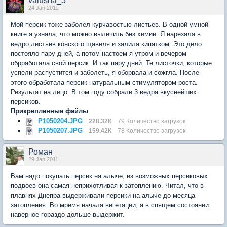
valusha_5
24 Jan 2011
Мой персик тоже заболел курчавостью листьев. В одной умной
книге я узнала, что можно вылечить без химии. Я нарезала в
ведро листьев конского щавеля и залила кипятком. Это дело
постояло пару дней, а потом настоем я утром и вечером
обрработала свой персик. И так пару дней. Те листочки, которые
успели распустится и заболеть, я оборвала и сожгла. После
этого обработала персик натуральным стимулятором роста.
Результат на лицо. В том году собрали 3 ведра вкуснейших
персиков.
Прикрепленные файлы
P1050204.JPG
228.32К
79 Количество загрузок:
P1050207.JPG
159.42К
78 Количество загрузок:
Роман
29 Jan 2011
Вам надо покупать персик на алыче, из возможных персиковых
подвоев она самая неприхотливая к затоплению. Читал, что в
плавнях Днепра выдерживали персики на алыче до месяца
затопления. Во мремя начала вегетации, а в спящем состоянии
наверное гораздо дольше выдержит.