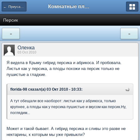
Комнатные плодовые экзоты
← Приусадебный сад
Персик
«
»
Оленка
03 Oct 2010
Я видела в Крыму гибрид персика и абрикоса. И пробовала.
Листья как у персика, а плоды похожи на персик только не
пушистые а гладкие.
florida-98 сказал(а) 03 Окт 2010 - 10:33:
А тут обещали все наоборот: листья как у абрикоса, только
крупнее, а плоды как у персика пушистые и вкусом как персик.Ну,
поглядим...
Может и такой бывает. А гибрид персика и сливы это разве не
нектарины, к которым мы уже привыкли?