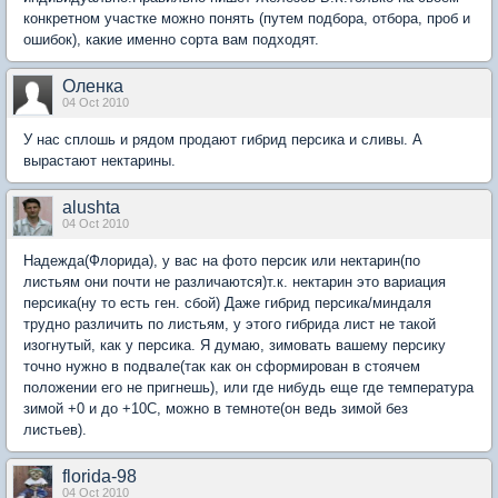
конкретном участке можно понять (путем подбора, отбора, проб и
ошибок), какие именно сорта вам подходят.
Оленка
04 Oct 2010
У нас сплошь и рядом продают гибрид персика и сливы. А
вырастают нектарины.
alushta
04 Oct 2010
Надежда(Флорида), у вас на фото персик или нектарин(по
листьям они почти не различаются)т.к. нектарин это вариация
персика(ну то есть ген. сбой) Даже гибрид персика/миндаля
трудно различить по листьям, у этого гибрида лист не такой
изогнутый, как у персика. Я думаю, зимовать вашему персику
точно нужно в подвале(так как он сформирован в стоячем
положении его не пригнешь), или где нибудь еще где температура
зимой +0 и до +10С, можно в темноте(он ведь зимой без
листьев).
florida-98
04 Oct 2010