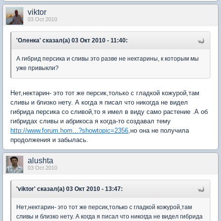
viktor
03 Oct 2010
'Оленка' сказал(а) 03 Окт 2010 - 11:40:
А гибрид персика и сливы это разве не нектарины, к которым мы
уже привыкли?
Нет,нектарин- это тот же персик,только с гладкой кожурой,там
сливы и близко нету. А когда я писал что никогда не видел
гибрида персика со сливой,то я имел в виду само растение .А об
гибридах сливы и абрикоса я когда-то создавал тему
http://www.forum.hom...?showtopic=2356
,но она не получила
продолжения и забылась.
alushta
03 Oct 2010
'viktor' сказал(а) 03 Окт 2010 - 13:47:
Нет,нектарин- это тот же персик,только с гладкой кожурой,там
сливы и близко нету. А когда я писал что никогда не видел гибрида