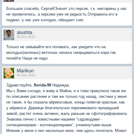
Большое спасибо, Сергей!Значит это персик, т.к. нектарины у нас
не проявлялись, а персики уже не редкость.Отправила его в
подвал, у нас уже холодно, обещают снег.
alushta
05 Oct 2010
Только не забывайте его поливать, как увидите что на
молодых(зеленых) веточках начала сморщиваться кора,так
полейте.Чаще не надо.
Marikun
04 Dec 2010
Здравствуйте,
florida-98
Надежда.
Мы с Вами соседи, я живу в Майна, и я тоже прикупила такое же
по описанию растение и там же только год назад, листики у меня
не такие, я бы сказала абрикосовые, концы побегов красные, как
у абрикоса. Деревце благополучно перезимовало прошедшей
зимой, растет очень активно, жаль раньше не сфотографировала.
Знакома лично с известными нашими "садоводами -
селекционерами - коллекционерами", упомянутыми выше.
Мнение у меня о них несколько иное, чем здесь почитала. Может