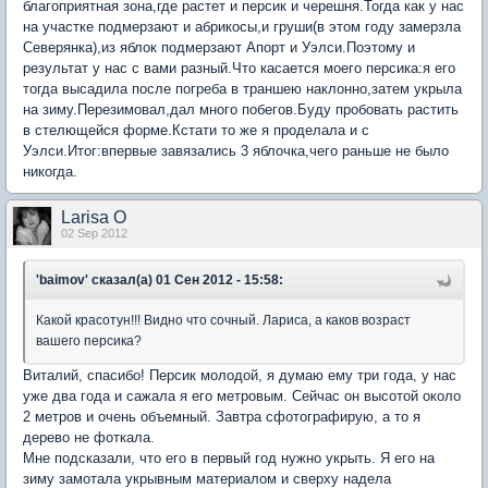
благоприятная зона,где растет и персик и черешня.Тогда как у нас
на участке подмерзают и абрикосы,и груши(в этом году замерзла
Северянка),из яблок подмерзают Апорт и Уэлси.Поэтому и
результат у нас с вами разный.Что касается моего персика:я его
тогда высадила после погреба в траншею наклонно,затем укрыла
на зиму.Перезимовал,дал много побегов.Буду пробовать растить
в стелющейся форме.Кстати то же я проделала и с
Уэлси.Итог:впервые завязались 3 яблочка,чего раньше не было
никогда.
Larisa O
02 Sep 2012
'baimov' сказал(а) 01 Сен 2012 - 15:58:
Какой красотун!!! Видно что сочный. Лариса, а каков возраст
вашего персика?
Виталий, спасибо! Персик молодой, я думаю ему три года, у нас
уже два года и сажала я его метровым. Сейчас он высотой около
2 метров и очень объемный. Завтра сфотографирую, а то я
дерево не фоткала.
Мне подсказали, что его в первый год нужно укрыть. Я его на
зиму замотала укрывным материалом и сверху надела