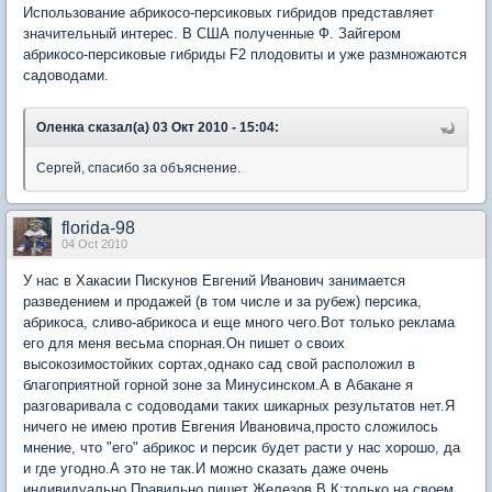
Использование абрикосо-персиковых гибридов представляет
значительный интерес. В США полученные Ф. Зайгером
абрикосо-персиковые гибриды F2 плодовиты и уже размножаются
садоводами.
Оленка сказал(а) 03 Окт 2010 - 15:04:
Сергей, спасибо за объяснение.
florida-98
04 Oct 2010
У нас в Хакасии Пискунов Евгений Иванович занимается
разведением и продажей (в том числе и за рубеж) персика,
абрикоса, сливо-абрикоса и еще много чего.Вот только реклама
его для меня весьма спорная.Он пишет о своих
высокозимостойких сортах,однако сад свой расположил в
благоприятной горной зоне за Минусинском.А в Абакане я
разговаривала с содоводами таких шикарных результатов нет.Я
ничего не имею против Евгения Ивановича,просто сложилось
мнение, что "его" абрикос и персик будет расти у нас хорошо, да
и где угодно.А это не так.И можно сказать даже очень
индивидуально.Правильно пишет Железов В.К:только на своем