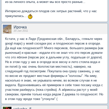
из-за личного опыта, а может мы все просто разные...
Интересно дождаться плодов сих хитрых растений, что у нас
прикупились...
Ирочка
20 Jan 2011
Кстати, у нас в Лиде (Гродненская обл., Беларусь, гляньте через
googl maps) у моей соседки рос и плодоносил персик в огороде.
Да ещё как плодоносил!!! Много персиков, большого размера (как
рыночные) и красные - издали кто не знал что это персик думали
что это яблоня (персик рос в дальнем углу, подальше от дороги).
Но в этом году у них в огороде всю весну и лето стояла вода и
он погиб (у нас очень болотистая местность), наверно, на
следующий год посмотрим. Покупала она сразу саженец, у нас
по весне их продают местные фермеры и "колхозы". На зиму,
насколько я знаю, не укрывала ничем, во всяком случае я не
видела. Вдохновившись её примером я себе тоже посажу когда с
участком разберусь (пока стройка). А абрикосы растут у моей
свекрови, причём только когда рядом 2 дерева то плодоносят. Но
в этом году вроде тоже "утонули" (