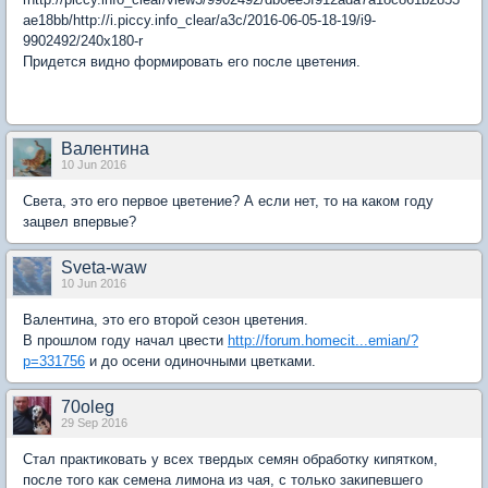
ae18bb/http://i.piccy.info_clear/a3c/2016-06-05-18-19/i9-
9902492/240x180-r
Придется видно формировать его после цветения.
Валентина
10 Jun 2016
Света, это его первое цветение? А если нет, то на каком году
зацвел впервые?
Sveta-waw
10 Jun 2016
Валентина, это его второй сезон цветения.
В прошлом году начал цвести
http://forum.homecit...emian/?
p=331756
и до осени одиночными цветками.
70oleg
29 Sep 2016
Стал практиковать у всех твердых семян обработку кипятком,
после того как семена лимона из чая, с только закипевшего