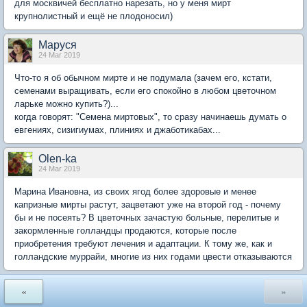
для москвичей бесплатно нарезать, но у меня мирт
крупнолистный и ещё не плодоносил)
Маруся
24 Mar 2019
Что-то я об обычном мирте и не подумала (зачем его, кстати,
семенами выращивать, если его спокойно в любом цветочном
ларьке можно купить?)...
когда говорят: "Семена миртовых", то сразу начинаешь думать о
евгениях, сизигиумах, плиниях и джаботикабах...
Olen-ka
24 Mar 2019
Марина Ивановна, из своих ягод более здоровые и менее
капризные мирты растут, зацветают уже на второй год - почему
бы и не посеять? В цветочных зачастую больные, перелитые и
закормленные голландцы продаются, которые после
приобретения требуют лечения и адаптации. К тому же, как и
голландские муррайи, многие из них годами цвести отказываются
«
»