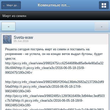
Комнатные плодовые экзоты
← Мирт дома твоего
Мирт из семян
«
»
Sveta-waw
05 Jun 2016
Решила сегодня постричь мирт из семян и поставить на
укоренение - не успела, он на концах веток выдал бутоны, будет
цвести.
http://piccy.info_clear/view3/9902475/cc62544689bd85e8e4e90a5a32
06c694/http://i.piccy.info_clear/a3c/2016-06-05-18-15/i9-
9902475/180x240-r
http://piccy.info_clear/view3/9902480/f2f04a136bfe2682a213726b2df9
54a0/http://i.piccy.info_clear/a3c/2016-06-05-18-17/i9-
9902480/180x240-
rhttp://piccy.info_clear/view3/9902485/c126f3616409c3d944ec3edf503
c7b7d/http://i.piccy.info_clear/a3c/2016-06-05-18-18/i9-
9902485/240x180-
rhttp://piccy.info_clear/view3/9902492/db0ee5f912ada7a18c861b2853