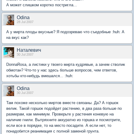
А может слишком коротко постригла...
Odina
28 Jul 2007
А у мирта плоды вкусные? Я подозреваю что съедобные :huh: А
на вкус как?
Наталевич
30 Jul 2007
DonnaRosa, а листики у твоего мирта кудрявые, а зачем стволик
обмотан? Что-то у нас здесь больше вопросов, чем ответов,
хотьбы кто-нибудь вмешался... :huh:
Odina
30 Jul 2007
Там похоже несколько миртов вместе связаны. Да? А горшок
велик. Такой горшок подойдет растению, в два раза больше по
размерам, как минимум. Проверьте у растения коневую на
наличие гнили. Вытряхните аккуратно из горшка и посмотрите,
если все в порядке, то на место посадите. А если нет, то
понадобится реанимация с полной заменой грунта.