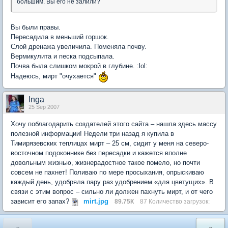
большим. Вы его не залили?
Вы были правы.
Пересадила в меньший горшок.
Слой дренажа yвеличила. Поменяла почву.
Вермикулита и песка подсыпала.
Почва была слишком мокрой в глубине. :lol:
Надеюсь, мирт "очухается"
Inga
25 Sep 2007
Хочу поблагодарить создателей этого сайта – нашла здесь массу
полезной информации! Недели три назад я купила в
Тимирязевских теплицах мирт – 25 см, сидит у меня на северо-
восточном подоконнике без пересадки и кажется вполне
довольным жизнью, жизнерадостное такое помело, но почти
совсем не пахнет! Поливаю по мере просыхания, опрыскиваю
каждый день, удобряла пару раз удобрением «для цветущих». В
связи с этим вопрос – сильно ли должен пахнуть мирт, и от чего
зависит его запах?
mirt.jpg
89.75К
87 Количество загрузок:
«
»