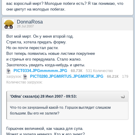
вас взрослый мирт? Молодые побеги есть? Я так понимаю, что
они цветут на молодых побегах.
DonnaRosa
28 Jul 2007
Вот мой мирт. Он у меня второй год.
Стригла, хотела придать форму.
Но он почти перестал расти.
Вот теперь появились новые листики покрупнее
и стричья его передумала. Стало жалко.
Захотелось увидеть когда-нибудь и цветы.
PICT0334.JPGmmmmm.JPG
60.73К
531 Количество
PICT0280.JPGMIRTUS.JPGMIRTIK.JPG
загрузок:
66.21К
179
Количество загрузок:
'Odina' сказал(а) 28 Июл 2007 - 09:53:
Что-то он зачуханный какой-то. Горшок выглядит слишком
большим. Вы его не залили?
Горшочек величиной, как чашка для супа.
Может и залила немного. Кто ж его знает?