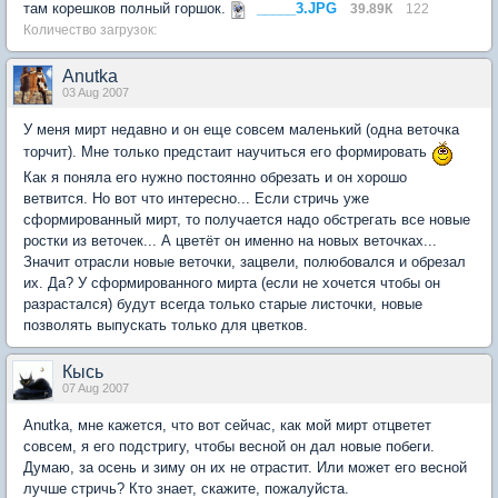
там корешков полный горшок.
_____3.JPG
39.89К
122
Количество загрузок:
Anutka
03 Aug 2007
У меня мирт недавно и он еще совсем маленький (одна веточка
торчит). Мне только предстаит научиться его формировать
Как я поняла его нужно постоянно обрезать и он хорошо
ветвится. Но вот что интересно... Если стричь уже
сформированный мирт, то получается надо обстрегать все новые
ростки из веточек... А цветёт он именно на новых веточках...
Значит отрасли новые веточки, зацвели, полюбовался и обрезал
их. Да? У сформированного мирта (если не хочется чтобы он
разрастался) будут всегда только старые листочки, новые
позволять выпускать только для цветков.
Кысь
07 Aug 2007
Anutka, мне кажется, что вот сейчас, как мой мирт отцветет
совсем, я его подстригу, чтобы весной он дал новые побеги.
Думаю, за осень и зиму он их не отрастит. Или может его весной
лучше стричь? Кто знает, скажите, пожалуйста.