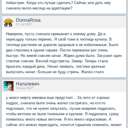
побыстрее. Когда это лучше сделать? Сейчас или дать ему
сначала около месяца на адаптацию?
DonnaRosa
31 Jul 2007
Наверное, пусть сначала привыкнет к новому дому. Да и
пересадку только перенес. Я свой тоже в теплице купила. В
теплице растения не дорогие здоровые и не избалованые. Было
два стволика в одном горшке. После перевалки рос очень
быстро. Но зимой совсем зачах. Жарко дома было. Засушил один
стволик совсем. Весной подстригла. Замер. Теперь стала
брызгать каждый день. Начал оживать, листики крuпные
выпускать начал. Больше не буду стричь. Жалко стало.
Наталевич
03 Aug 2007
у моего мирта зимовка еще предстоит... За лето от хорошо
подрос, сначала было очень жалко состригать, но кто-то
подсказал, что не нужно запускать, лучше вовремя подрезать,
чтобы веточки не были тоненькие и хрупкие. Я подрезала, сразу
появилось много новых веточек. Я его много опрыскиваю. А
сейчас его можно пересадить, хочется горшочек поменять, может