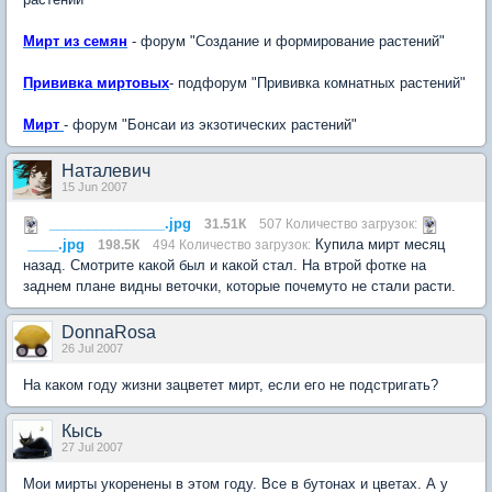
Мирт из семян
- форум "Создание и формирование растений"
Прививка миртовых
- подфорум "Прививка комнатных растений"
Мирт
- форум "Бонсаи из экзотических растений"
Наталевич
15 Jun 2007
_______________.jpg
31.51К
507 Количество загрузок:
____.jpg
Купила мирт месяц
198.5К
494 Количество загрузок:
назад. Смотрите какой был и какой стал. На втрой фотке на
заднем плане видны веточки, которые почемуто не стали расти.
DonnaRosa
26 Jul 2007
На каком году жизни зацветет мирт, если его не подстригать?
Кысь
27 Jul 2007
Мои мирты укоренены в этом году. Все в бутонах и цветах. А у