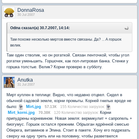
DonnaRosa
30 Jul 2007
Odina сказал(а) 30.7.2007, 14:14:
Там похоже несколько миртов вместе связаны. Да? ... А горшок
велик.
Там один стволик, но он рогаткой. Связан ленточкой, чтобы угол
рогатки уменьшить. Горшочек, как пол-литровая банка. Стенки у
горшка толстые. Велик? Корни проверю в субботу.
Anutka
31 Jul 2007
Мирт куплен в теплице: Видно, что недавно отцвел. Сидел в
обычной садовой земле, корни промыты. Корней гнилых вроде не
было:
Mirt.jpg
57.13К
155 Количество загрузок:
Mirt_korni.jpg
Корни
70.38К
120 Количество загрузок:
припудрены корневином. Новая земля: вермикулит + сапропель +
биогумус. Горшок остался прежним. Обрызган ядрённой смесью
Оберега, витаминов и Эпина. Стоит в пакете. Хочу его подрезать
сверху на одну треть или на половину, чтобы разветвился