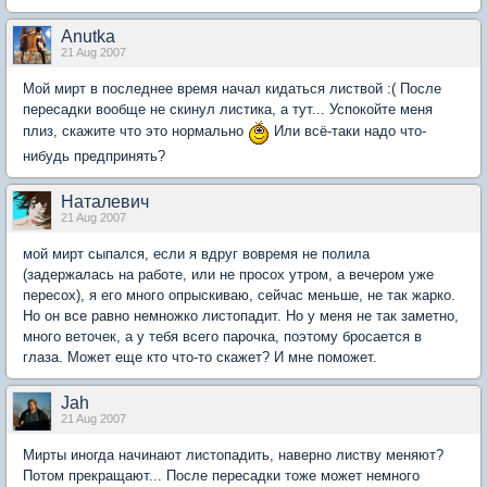
Anutka
21 Aug 2007
Мой мирт в последнее время начал кидаться листвой :( После
пересадки вообще не скинул листика, а тут... Успокойте меня
плиз, скажите что это нормально
Или всё-таки надо что-
нибудь предпринять?
Наталевич
21 Aug 2007
мой мирт сыпался, если я вдруг вовремя не полила
(задержалась на работе, или не просох утром, а вечером уже
пересох), я его много опрыскиваю, сейчас меньше, не так жарко.
Но он все равно немножко листопадит. Но у меня не так заметно,
много веточек, а у тебя всего парочка, поэтому бросается в
глаза. Может еще кто что-то скажет? И мне поможет.
Jah
21 Aug 2007
Мирты иногда начинают листопадить, наверно листву меняют?
Потом прекращают... После пересадки тоже может немного