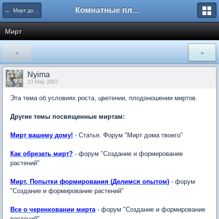
Комнатные плодовые экзоты
← Мирт дома твоего
Мирт
«
»
Nyima
13 May 2007
Эта тема об условиях роста, цветении, плодоношении миртов.
Другие темы посвященные миртам:
Мирт вашему дому!
- Статья. Форум "Мирт дома твоего"
Как обрезать мирт?
- форум "Создание и формирование
растений"
Мирт. Попытки формирования (Делимся опытом)
- форум
"Создание и формирование растений"
Все о черенковании мирта
- форум "Создание и формирование
растений"