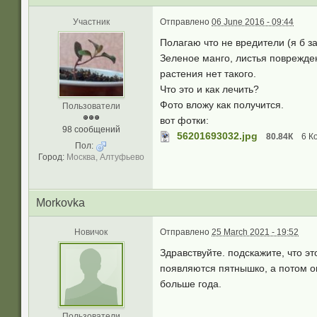
Участник
Отправлено
06 June 2016 - 09:44
Полагаю что не вредители (я б за
Зеленое манго, листья поврежден
растения нет такого.
Что это и как лечить?
Фото вложу как получится.
Пользователи
вот фотки:
98 сообщений
56201693032.jpg
80.84К
6 К
Пол:
Город:
Москва, Алтуфьево
Morkovka
Новичок
Отправлено
25 March 2021 - 19:52
Здравствуйте. подскажите, что 
появляются пятнышко, а потом он
больше года.
Пользователи