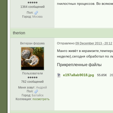
гнилостных процессов. Во всяко
1364 сообщений
Пол:
Город:
Москва
therion
Ветеран форума
Отправлено
09 December 2013 - 20:12
Манго живёт в керамзите,темпер
неделю),сегодня обработал по л
Прикрепленные файлы
Пользователи
e197a8ab9018.jpg
55.65К
20
762 сообщений
Меня зовут:
Андрей
Пол:
Город:
Батайск
Коллекция:
посмотреть