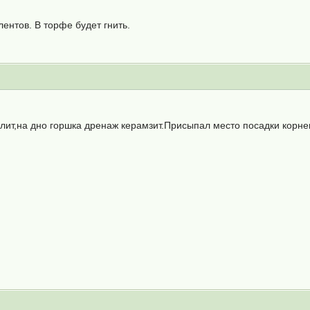
лентов. В торфе будет гнить.
улит,на дно горшка дренаж керамзит.Присыпал место посадки корне