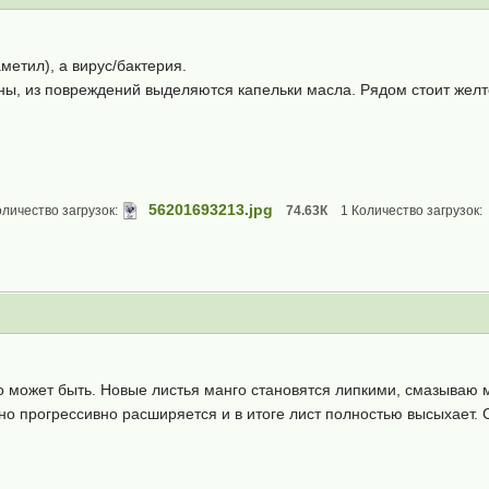
метил), а вирус/бактерия.
ы, из повреждений выделяются капельки масла. Рядом стоит желто
56201693213.jpg
оличество загрузок:
74.63К
1 Количество загрузок:
это может быть. Новые листья манго становятся липкими, смазываю
о прогрессивно расширяется и в итоге лист полностью высыхает. 