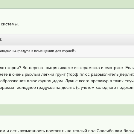
 системы.
6:
лодно 24 градуса в помещении для корней?
иют корни? Во-первых, вытряхиваете из керамзита и смотрите. Есл
жаете в очень рыхлый легкий грунт (торф плюс разрыхлитель(перли
образования плюс фунгицидом. Лучше всего превикур в таких случа
керамзит холоднее градусов на десять (с учетом холодного подокон
том и есть возможность поставить на теплый пол.Спасибо вам боль