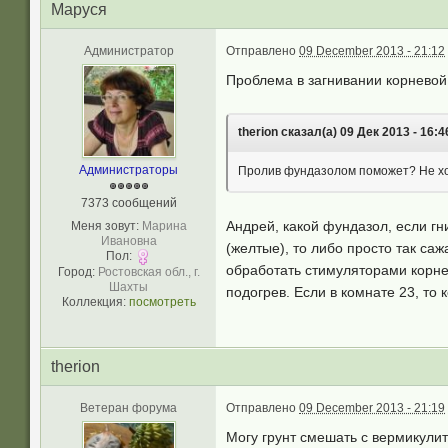
Маруся
Администратор
Отправлено
09 December 2013 - 21:12
Проблема в загнивании корневой
therion сказал(а) 09 Дек 2013 - 16:4
Администраторы
Пролив фундазолом поможет? Не хо
7373 сообщений
Андрей, какой фундазол, если гн
Меня зовут:
Марина
Ивановна
(желтые), то либо просто так са
Пол:
обработать стимуляторами корне
Город:
Ростовская обл., г.
Шахты
подогрев. Если в комнате 23, то 
Коллекция:
посмотреть
therion
Ветеран форума
Отправлено
09 December 2013 - 21:19
Могу грунт смешать с вермикули