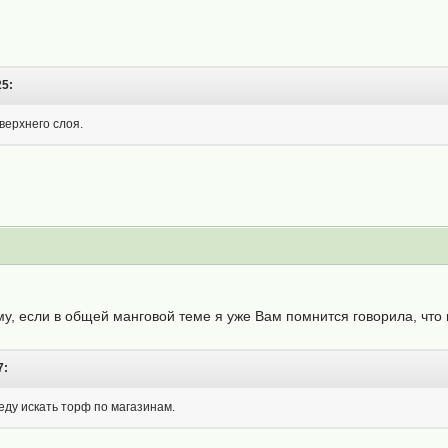
25:
верхнего слоя.
у, если в общей манговой теме я уже Вам помнится говорила, что м
7:
еду искать торф по магазинам.