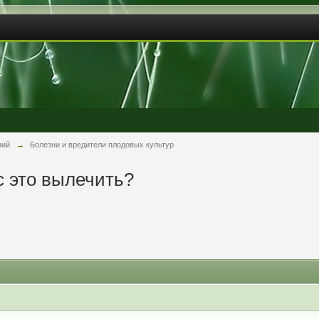
ний
→
Болезни и вредители плодовых культур
с это вылечить?