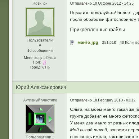
Новичок
Отправлено
10 October 2012 - 14:25
Помогите пожалуйста! Болеет дер
после обработки фитоспорином бо
Прикрепленные файлы
Пользователи
манго.jpg
251.01К
40 Количес
16 сообщений
Меня зовут:
Ольга
Пол:
Город:
СПб
Юрий Александрович
Активный участник
Отправлено
18 February 2013 - 03:12
Ольга, на моём манго такая же п
грунта добавил не много фитосп
У меня два манго от разных плодо
Мой вывод такой
, вовремя пере
внешность имело, как при застое
Пользователи...