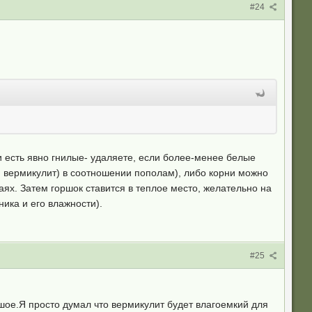
#24
и есть явно гнилые- удаляете, если более-менее белые
т, вермикулит) в соотношении пополам), либо корни можно
ях. Затем горшок ставится в теплое место, желательно на
ника и его влажности).
#25
шое.Я просто думал что вермикулит будет влагоемкий для