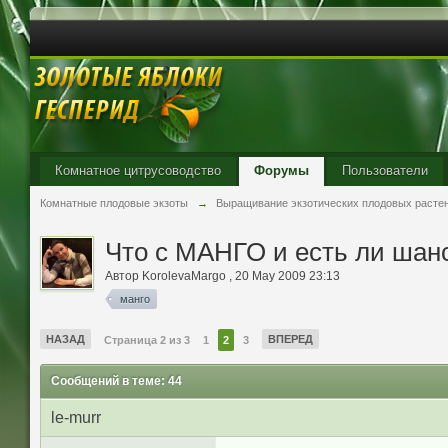
Комнатное цитрусоводство
Форумы
Пользователи
Комнатные плодовые экзоты
→
Выращивание экзотических плодовых расте
Что с МАНГО и есть ли шан
Автор
KorolevaMargo
,
20 May 2009 23:13
манго
НАЗАД
ВПЕРЕД
Страница 2 из 3
1
2
3
Сообщений в теме: 44
le-murr