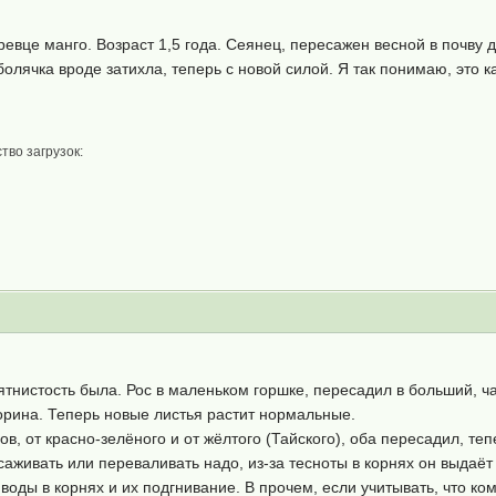
евце манго. Возраст 1,5 года.
Сеянец, пересажен весной в почву д
лячка вроде затихла, теперь с новой силой. Я так понимаю, это к
тво загрузок:
ятнистость была. Рос в маленьком горшке, пересадил в больший, ча
орина. Теперь новые листья растит нормальные.
в, от красно-зелёного и от жёлтого (Тайского), оба пересадил, теп
саживать или переваливать надо, из-за тесноты в корнях он выдаёт 
 воды в корнях и их подгнивание. В прочем, если учитывать, что к