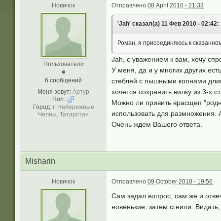
Новичок
Отправлено
08 April 2010 - 21:33
'Jah' сказал(а) 11 Фев 2010 - 02:42:
Роман, я присоединяюсь к сказанно
Jah, с уважением к вам, хочу спр
Пользователи
У меня, да и у многих других ест
6 сообщений
стеблей с пышными копнами длинны
хочется сохранить вилку из 3-х с
Меня зовут:
Артур
Пол:
Можно ли привить врасщеп "родн
Город:
г. Набережные
использовать для размножения. 
Челны, Татарстан
Очень ждем Вашего ответа.
Misharin
Новичок
Отправлено
09 October 2010 - 19:56
Сам задал вопрос, сам же и отве
новенькие, затем сгнили. Видать, 