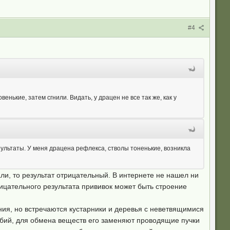
#4
ькие, затем сгнили. Видать, у драцен не все так же, как у
зультаты. У меня драцена рефлекса, стволы тоненькие, возникла
ли, то результат отрицательный. В интернете не нашел ни
ицательного результата прививок может быть строение
ния, но встречаются кустарники и деревья с неветвящимися
бий, для обмена веществ его заменяют проводящие пучки