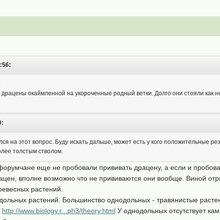
:56:
.
драцены окаймленной на укороченные родный ветки. Долго они стояли как новен
0:
лся на этот вопрос. Буду искать дальше, может есть у кого положительные ре
олее толстым стволом.
форумчане еще не пробовали прививать драцену, а если и пробова
ацен, вполне возможно что не прививаются они вообще. Виной отр
ревесных растений.
одольных растений. Большинство однодольных - травянистые расте
и
http://www.biology.r...ph3/theory.html
У однодольных отсутствует кам