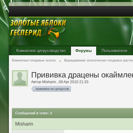
Комнатное цитрусоводство
Форумы
Пользователи
Комнатные плодовые экзоты
→
Выращивание экзотических плодовых расте
Прививка драцены окаймле
Автор
Misharin
,
08 Apr 2010 21:33
прививки не цитрусов
Сообщений в теме: 4
Misharin