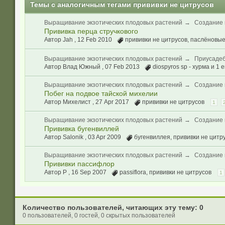
Темы с аналогичным тегами прививки не цитрусов
Выращивание экзотических плодовых растений
→
Создание 
Прививка перца стручкового
Автор Jah ,
12 Feb 2010
прививки не цитрусов
,
паслёновы
Выращивание экзотических плодовых растений
→
Приусаде
Автор Влад Южный ,
07 Feb 2013
diospyros sp - хурма
и 1 е
Выращивание экзотических плодовых растений
→
Создание 
Побег на подвое тайской михелии
Автор Михелист ,
27 Apr 2017
прививки не цитрусов
1
Выращивание экзотических плодовых растений
→
Создание 
Прививка бугенвиллей
Автор Salonik ,
03 Apr 2009
бугенвиллея
,
прививки не цитр
Выращивание экзотических плодовых растений
→
Создание 
Прививки пассифлор
Автор Р ,
16 Sep 2007
passiflora
,
прививки не цитрусов
1
Количество пользователей, читающих эту тему: 0
0 пользователей, 0 гостей, 0 скрытых пользователей