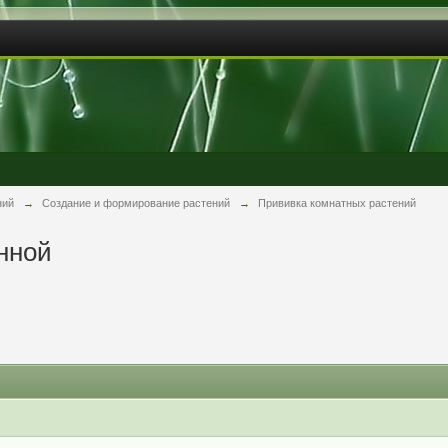
ний
→
Создание и формирование растений
→
Прививка комнатных растений
нной