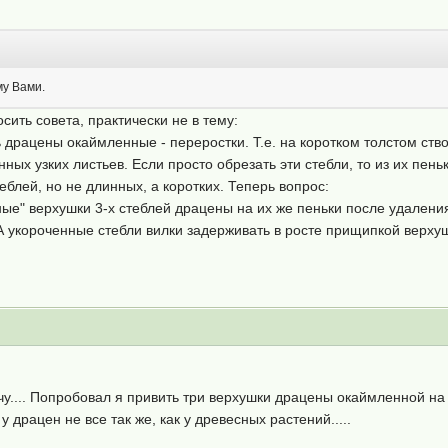
му Вами.
осить совета, практически не в тему:
ь драцены окаймленные - переростки. Т.е. на коротком толстом ств
х узких листьев. Если просто обрезать эти стебли, то из их пеньк
теблей, но не длинных, а коротких. Теперь вопрос:
ые" верхушки 3-х стеблей драцены на их же пеньки после удалени
А укороченные стебли вилки задерживать в росте прищипкой верху
чу.... Попробовал я привить три верхушки драцены окаймленной на
у драцен не все так же, как у древесных растений.....