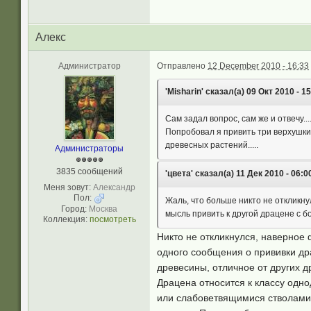
Aлекc
Администратор
Отправлено
12 December 2010 - 16:33
'Misharin' сказал(а) 09 Окт 2010 - 15
Сам задал вопрос, сам же и отвечу...
Попробовал я привить три верхушки 
древесных растений.....
Администраторы
3835 сообщений
'цвета' сказал(а) 11 Дек 2010 - 06:0
Меня зовут:
Александр
Пол:
Жаль, что больше никто не откликну
Город:
Москва
мысль привить к другой драцене с б
Коллекция:
посмотреть
Никто не откликнулся, наверное 
одного сообщения о прививки др
древесины, отличное от других д
Драцена относится к классу одн
или слабоветвящимися стволам