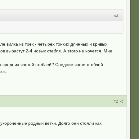
оле вилка из трех - четырех тонких длинных и кривых
ов вырастут 2-4 новых стебля. А этого не хочется. Мне
я средних частей стеблей? Средние части стеблей
шек.
#2
 укороченные родный ветки. Долго они стояли как