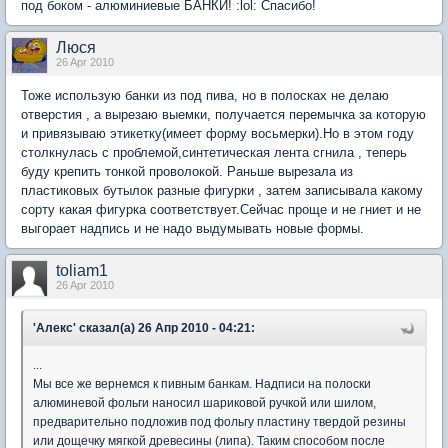
под боком - алюминиевые БАНКИ! :lol: Спасибо!
Люся
26 Apr 2010
Тоже использую банки из под пива, но в полосках не делаю
отверстия , а вырезаю выемки, получается перемычка за которую
и привязываю этикетку(имеет форму восьмерки).Но в этом году
столкнулась с проблемой,синтетическая лента сгнила , теперь
буду крепить тонкой проволокой. Раньше вырезала из
пластиковых бутылок разные фигурки , затем записывала какому
сорту какая фигурка соответствует.Сейчас проще и не гниет и не
выгорает надпись и не надо выдумывать новые формы.
toliam1
26 Apr 2010
'Aлекc' сказал(а) 26 Апр 2010 - 04:21:
...
Мы все же вернемся к пивным банкам. Надписи на полоски
алюминевой фольги наносил шариковой ручкой или шилом,
предварительно подложив под фольгу пластину твердой резины
или дощечку мягкой древесины (липа). Таким способом после