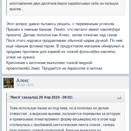
изготовления двух десятков бирок зарабатывал себе на пальцах
красив...
Этот вопрос давно пытаюсь решать, с переменным успехом.
Пришёл к пивным банкам. Понял, что металл имеет наклёп(при
прокате). Делаю полоски как Алекс, затем отжигаю над газом.
Посе этого надписи продавливаю обычной шарик.ручкой. По ним
ещё чёрным фломастером. В продуктовом магазине обнаружил в
продаже противни для коржей из тонкой фольги(без наклёпа,
отжиг не нужен).
Крепление к веточкам выполняю тонкой медной
проволокой(о,2мм). Продаётся на барахолке в мотках.
Aлекc
26 Apr 2010
'Люся' сказал(а) 26 Апр 2010 - 08:02:
Тоже использую банки из под пива, но в полосках не делаю
отверстия , а вырезаю выемки, получается перемычка за которую
и привязываю этикетку(имеет форму восьмерки).Но в этом году
столкнулась с проблемой,синтетическая лента сгнила , теперь
буду крепить тонкой проволокой. Раньше вырезала из