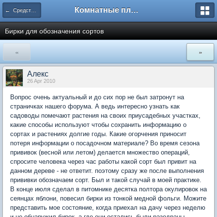
Комнатные плодовые экзоты
← Средства и оборудование для домашнего сада
Бирки для обозначения сортов
«
»
Aлекc
26 Apr 2010
Вопрос очень актуальный и до сих пор не был затронут на
страничках нашего форума. А ведь интересно узнать как
садоводы помечают растения на своих приусадебных участках,
какие способы используют чтобы сохранить информацию о
сортах и растениях долгие годы. Какие огорчения приносит
потеря информации о посадочном материале? Во время сезона
прививок (весной или летом) делается множество операций,
спросите человека через час работы какой сорт был привит на
данном дереве - не ответит. поэтому сразу же после выполнения
прививки обозначаем сорт. Был и такой случай в моей практике.
В конце июля сделал в питомнике десятка полтора окулировок на
сеянцах яблони, повесил бирки из тонкой медной фольги. Можите
представить мое состояние, когда приехал на дачу через неделю
и не обнаружил бирок, а где они остались были разодраны -