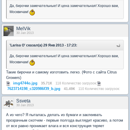
Да, бирочки замечательные! И цена замечательная! Хорошо вам,
Москвичам!
MelVik
30 Jan 2013
'Larisa O' сказал(а) 29 Янв 2013 - 17:23:
Да, бирочки замечательные! И цена замечательная! Хорошо вам,
Москвичам!
Такие бирочки и самому изготовить легко. (Фото с сайта Citrus
Growers)
img4744o.jpg
35.71К
118 Количество загрузок:
7623714198_c320986f39_b.jpg
41.49К
110 Количество загрузок:
Ssveta
30 Jan 2013
А из чего? Я пыталась делать из бумаги и заклеивать
прозрачным скотчем - первые полгода выглядит красиво, а потом
от все равно проникает влага и вся конструкция теряет