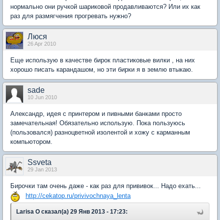
нормально они ручкой шариковой продавливаются? Или их как
раз для размягчения прогревать нужно?
Люся
26 Apr 2010
Еще использую в качестве бирок пластиковые вилки , на них
хорошо писать карандашом, но эти бирки я в землю втыкаю.
sade
10 Jun 2010
Александр, идея с принтером и пивными банками просто
замечательная! Обязательно использую. Пока пользуюсь
(пользовался) разноцветной изолентой и хожу с карманным
компьютором.
Ssveta
29 Jan 2013
Бирочки там очень даже - как раз для прививок... Надо ехать...
http://cekatop.ru/privivochnaya_lenta
Larisa O сказал(а) 29 Янв 2013 - 17:23: