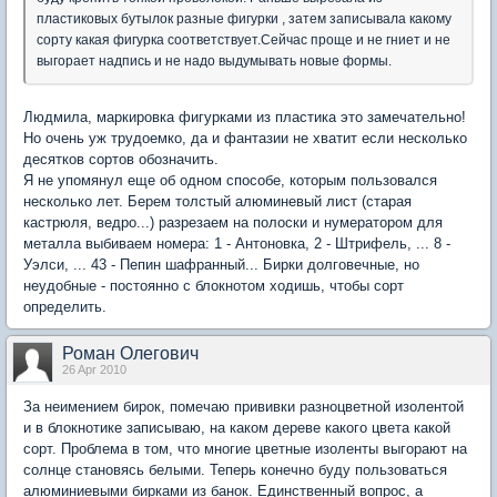
пластиковых бутылок разные фигурки , затем записывала какому
сорту какая фигурка соответствует.Сейчас проще и не гниет и не
выгорает надпись и не надо выдумывать новые формы.
Людмила, маркировка фигурками из пластика это замечательно!
Но очень уж трудоемко, да и фантазии не хватит если несколько
десятков сортов обозначить.
Я не упомянул еще об одном способе, которым пользовался
несколько лет. Берем толстый алюминевый лист (старая
кастрюля, ведро...) разрезаем на полоски и нумератором для
металла выбиваем номера: 1 - Антоновка, 2 - Штрифель, ... 8 -
Уэлси, ... 43 - Пепин шафранный... Бирки долговечные, но
неудобные - постоянно с блокнотом ходишь, чтобы сорт
определить.
Роман Олегович
26 Apr 2010
За неимением бирок, помечаю прививки разноцветной изолентой
и в блокнотике записываю, на каком дереве какого цвета какой
сорт. Проблема в том, что многие цветные изоленты выгорают на
солнце становясь белыми. Теперь конечно буду пользоваться
алюминиевыми бирками из банок. Единственный вопрос, а