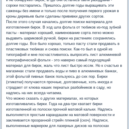
сороки постарались. Пришлось долгие годы выращивать эти
саженцы без имени и только после получения первого урожая в
кроны деревьев были сделаны прививки других сортов.
После этого случая начались долгие поиски материала для
изготовления бирок. В ход шла фольга от тюбиков из-под зубной
пасты - материал хороший, наименование сорта легко можно
выдавить шариковой ручкой, бирки на растениях сохранялись
долгие годы. Все было хорошо, только пасту стали продавать в
пластиковых тюбиках и снова поиски. Как-то был в одной из
типографий и мне посчастливилось выпросить лист алюминевой
типографической фольги - это наверно самый подходящий
материал для бирок, жаль что лист быстро иссяк. Но к счастью в
магазинах стали продавать воды и пиво в алюминевых банках,
этой фольгой пивных банок пользуюсь до сих пор. Бирки
(этикетки) получаются прочные, долговечные, хоть иногда и
страдают от клюва наших пернатых разбойников в саду, но
надпись на них всегда читаема.
Что можно сказать о других материалах, из которых
изготавливались бирки. Года на два-три хватает бирки
изготовленной из полоски прочной матовой кальки. Надпись
выполняется простым карандашом на матовой поверхности и
заклеивается прозрачной стрейч пленкой (скоч). Надписи,
выполненные маркером для лазерных дисков на полосках