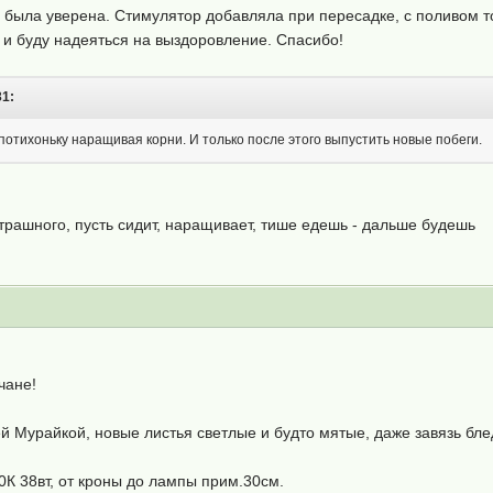
е была уверена. Стимулятор добавляла при пересадке, с поливом то
а и буду надеяться на выздоровление. Спасибо!
31:
 потихоньку наращивая корни. И только после этого выпустить новые побеги.
страшного, пусть сидит, наращивает, тише едешь - дальше будешь
чане!
ей Мурайкой, новые листья светлые и будто мятые, даже завязь бл
0К 38вт, от кроны до лампы прим.30см.