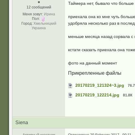
Таймера нет, бывало что больше
12 сообщений
Меня зовут:
Ирина
приехала она ко мне чуть больш
Пол:
удобряла несколько раз в после
Город:
Хмельницкий
Украина
меньше месяца назад сорвала с н
кстати сказать приехала она то
фото на данный момент
Прикрепленные файлы
20170219_121324~3.jpg
76.
20170219_122214.jpg
81.8К
Siena