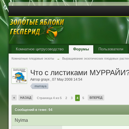
Комнатное цитрусоводство
Форумы
Пользователи
Комнатные плодовые экзоты
→
Выращивание экзотических плодовых расте
Что с листиками МУРРАЙИ? 
Автор
grayx
,
07 May 2008 14:54
murraya
«
НАЗАД
ВПЕРЕД
Страница 4 из 5
2
3
4
5
Сообщений в теме: 94
Nyima