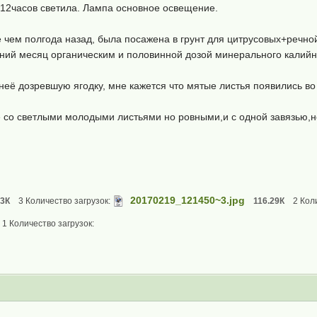
 12часов светила. Лампа основное освещение.
е чем полгода назад, была посажена в грунт для цитрусовых+речн
дний месяц органическим и половинной дозой минерального калийн
её дозревшую ягодку, мне кажется что мятые листья появились во
же со светлыми молодыми листьями но ровными,и с одной завязью,
20170219_121450~3.jpg
73К
3 Количество загрузок:
116.29К
2 Кол
1 Количество загрузок: