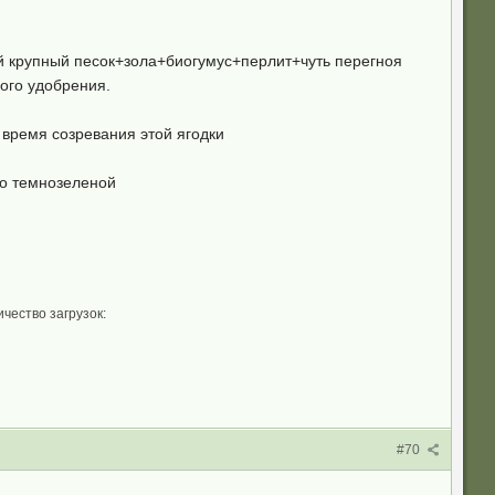
ой крупный песок+зола+биогумус+перлит+чуть перегноя
ого удобрения.
 время созревания этой ягодки
но темнозеленой
ичество загрузок:
#70