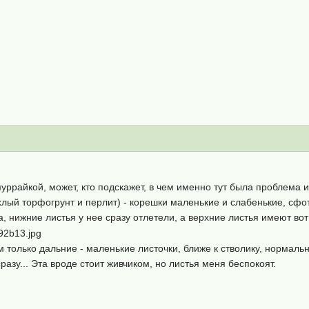
муррайкой, может, кто подскажет, в чем именно тут была проблема 
лый торфогрунт и перлит) - корешки маленькие и слабенькие, сфот
а, нижние листья у нее сразу отлетели, а верхние листья имеют во
 только дальние - маленькие листочки, ближе к стволику, нормаль
разу... Эта вроде стоит живчиком, но листья меня беспокоят.