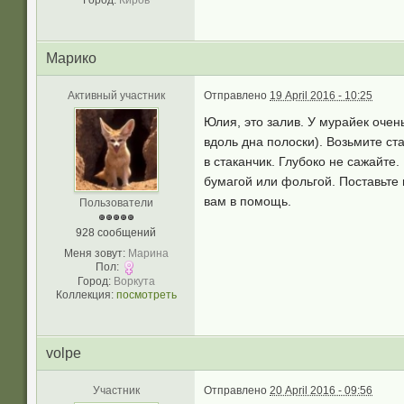
Город:
Киров
Марико
Активный участник
Отправлено
19 April 2016 - 10:25
Юлия, это залив. У мурайек очен
вдоль дна полоски). Возьмите ст
в стаканчик. Глубоко не сажайте
бумагой или фольгой. Поставьте 
вам в помощь.
Пользователи
928 сообщений
Меня зовут:
Марина
Пол:
Город:
Воркута
Коллекция:
посмотреть
volpe
Участник
Отправлено
20 April 2016 - 09:56