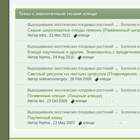
Темы с аналогичным тегами клещи
Выращивание экзотических плодовых растений
→
Болезни и
Серые шероховатые плоды лимона (Ржавчинный цитр
Автор istra ,
22 Mar 2011
клещи
1
2
Выращивание экзотических плодовых растений
→
Болезни и
Клещи паутинные и другие. Знакомьтесь с вредителе
Автор Nyima ,
24 Aug 2010
клещи
Выращивание экзотических плодовых растений
→
Болезни и
Светлый рисунок на листьях цитрусов (Повреждения,
Автор sukhanovsergey ,
28 Feb 2008
клещи
1
2
3
5 
Выращивание экзотических плодовых растений
→
Болезни и
Почвенные клещи. (Хищные клещи)
Автор lex ,
23 Oct 2008
клещи
1
2
3
4
Выращивание экзотических плодовых растений
→
Болезни и
Паутинный клещ
Автор Nyima ,
13 May 2007
клещи
1
2
3
82 →