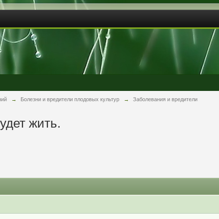
ний
→
Болезни и вредители плодовых культур
→
Заболевания и вредители
удет жить.