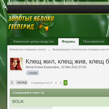
Комнатное цитрусоводство
Форумы
Пользователи
Комнатные плодовые экзоты
→
Выращивание экзотических плодовых расте
Клещ жил, клещ жив, клещ б
Автор
Елена Борисовна
,
22 Mar 2011 07:50
клещи
«
НАЗАД
Страница 4 из 4
2
3
4
Сообщений в теме: 62
BOLiK