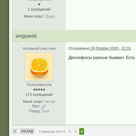
1 сообщений
Меня зовут:
Zjuga
anigoweb
Активный участник
Отправлено
29 October 2020 - 22:33
Дихлофосы разные бывают. Есть
Пользователи
173 сообщений
Меня зовут:
Антон
Пол:
Город:
Тула
«
НАЗАД
Страница 4 из 4
2
3
4