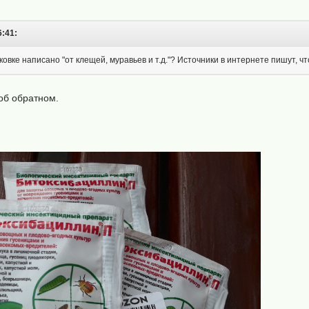
6:41:
ковке написано "от клещей, муравьев и т.д."? Источники в интернете пишут, чт
 об обратном.