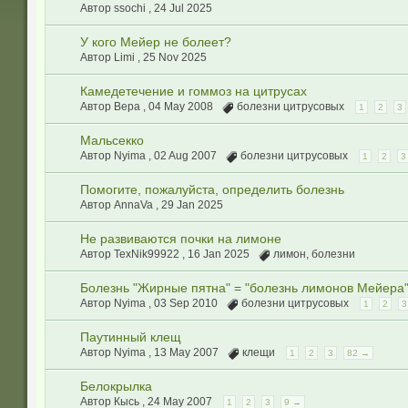
Автор ssochi ,
24 Jul 2025
У кого Мейер не болеет?
Автор Limi ,
25 Nov 2025
Камедетечение и гоммоз на цитрусах
Автор Вера ,
04 May 2008
болезни цитрусовых
1
2
3
Мальсекко
Автор Nyima ,
02 Aug 2007
болезни цитрусовых
1
2
3
Помогите, пожалуйста, определить болезнь
Автор AnnaVa ,
29 Jan 2025
Не развиваются почки на лимоне
Автор TexNik99922 ,
16 Jan 2025
лимон
,
болезни
Болезнь "Жирные пятна" = "болезнь лимонов Мейера
Автор Nyima ,
03 Sep 2010
болезни цитрусовых
1
2
3
Паутинный клещ
Автор Nyima ,
13 May 2007
клещи
1
2
3
82 →
Белокрылка
Автор Кысь ,
24 May 2007
1
2
3
9 →