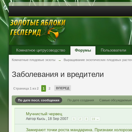
Комнатное цитрусоводство
Форумы
Пользователи
Комнатные плодовые экзоты
→
Выращивание экзотических плодовых расте
Заболевания и вредители
ВПЕРЕД
Страница 1 из 2
1
2
По дате посл. сообщения
По дате создания
Самые обсуждаемые
Мучнистый червец
Автор Кысь ,
18 Sep 2007
1
2
3
19 →
Замирают точки роста мандарина. Признаки холороза