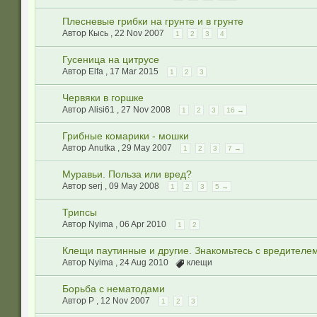
Плесневые грибки на грунте и в грунте
Автор Кысь ,
22 Nov 2007
1
2
3
4
Гусеница на цитрусе
Автор Elfa ,
17 Mar 2015
1
2
3
Червяки в горшке
Автор Alisi61 ,
27 Nov 2008
1
2
3
16 →
Грибные комарики - мошки
Автор Anutka ,
29 May 2007
1
2
3
7 →
Муравьи. Польза или вред?
Автор serj ,
09 May 2008
1
2
3
5 →
Трипсы
Автор Nyima ,
06 Apr 2010
1
2
Клещи паутинные и другие. Знакомьтесь с вредителе
Автор Nyima ,
24 Aug 2010
клещи
Борьба с нематодами
Автор Р ,
12 Nov 2007
1
2
3