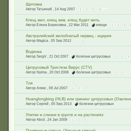
Щитовка
Автор ТатьянаК ,
14 Aug 2007
1
2
3
14 →
Клещ жил, клещ жив, клещ будет жить.
Автор Елена Борисовна ,
22 Mar 2011
клещи
1
2
3
Австралийский желобчатый червец - ицерия
Автор Magica ,
05 Sep 2012
1
2
Водянка
Автор SergV ,
21 Oct 2007
болезни цитрусовых
1
2
3
Цитрусовый Тристеза Вирус (CTV)
Автор Nyima ,
20 Oct 2008
болезни цитрусовых
1
2
Тля
Автор Aлекc ,
09 Jul 2007
1
2
3
Huanglongbing (HLB) или грининг цитрусовых (Озелен
Автор Сергей ,
05 Sep 2013
болезни цитрусовых
Улитки и слизни в грунте и на растениях
Автор Abcd ,
24 Jan 2009
1
2
3
Почвенные клещи. (Хищные клещи)