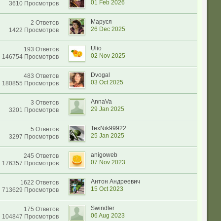
01 Feb 2026
3610 Просмотров
Маруся
2 Ответов
26 Dec 2025
1422 Просмотров
Ulio
193 Ответов
02 Nov 2025
146754 Просмотров
Dvogal
483 Ответов
03 Oct 2025
180855 Просмотров
AnnaVa
3 Ответов
29 Jan 2025
3201 Просмотров
TexNik99922
5 Ответов
25 Jan 2025
3297 Просмотров
anigoweb
245 Ответов
07 Nov 2023
176357 Просмотров
Антон Андреевич
1622 Ответов
15 Oct 2023
713629 Просмотров
Swindler
175 Ответов
06 Aug 2023
104847 Просмотров