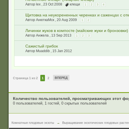
Автор lex ,
23 Oct 2008
клещи
1
2
3
4
Щитовка на неукорененных черенках и саженцах с отк
Автор АнюткаМск ,
20 Aug 2009
1
2
Личинки жуков в компосте (майские жуки и бронзовки)
Автор Анжела ,
13 Sep 2013
1
2
3
Сажистый грибок
Автор Muaddib ,
15 Jan 2012
ВПЕРЕД
Страница 1 из 2
1
2
Количество пользователей, просматривающих этот фо
0 пользователей, 1 гостей, 0 скрытых пользователей
Комнатные плодовые экзоты
→
Выращивание экзотических плодовых расте