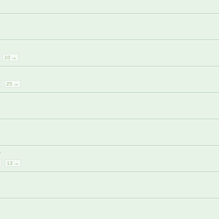
10 →
25 →
"
13 →