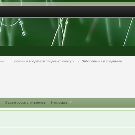
ний
→
Болезни и вредители плодовых культур
→
Заболевания и вредители
Самые просматриваемые
Настроить
.