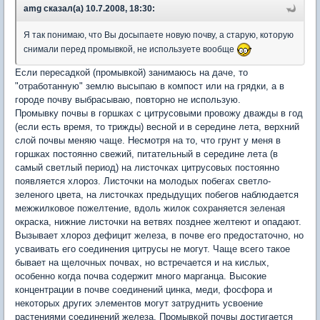
amg сказал(а) 10.7.2008, 18:30:
Я так понимаю, что Вы досыпаете новую почву, а старую, которую
снимали перед промывкой, не используете вообще
Если пересадкой (промывкой) занимаюсь на даче, то
"отработанную" землю высыпаю в компост или на грядки, а в
городе почву выбрасываю, повторно не использую.
Промывку почвы в горшках с цитрусовыми провожу дважды в год
(если есть время, то трижды) весной и в середине лета, верхний
слой почвы меняю чаще. Несмотря на то, что грунт у меня в
горшках постоянно свежий, питательный в середине лета (в
самый светлый период) на листочках цитрусовых постоянно
появляется хлороз. Листочки на молодых побегах светло-
зеленого цвета, на листочках предыдущих побегов наблюдается
межжилковое пожелтение, вдоль жилок сохраняется зеленая
окраска, нижние листочки на ветвях позднее желтеют и опадают.
Вызывает хлороз дефицит железа, в почве его предостаточно, но
усваивать его соединения цитрусы не могут. Чаще всего такое
бывает на щелочных почвах, но встречается и на кислых,
особенно когда почва содержит много марганца. Высокие
концентрации в почве соединений цинка, меди, фосфора и
некоторых других элементов могут затруднить усвоение
растениями соединений железа. Промывкой почвы достигается