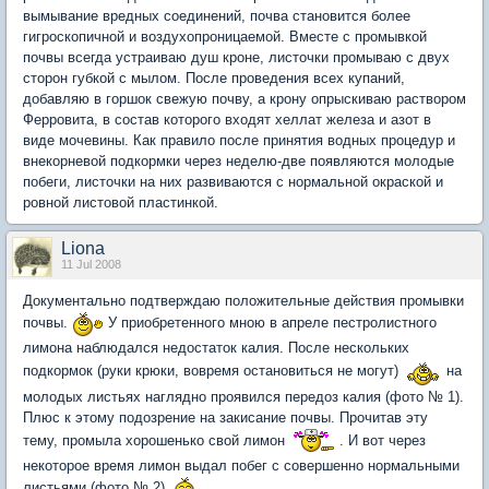
вымывание вредных соединений, почва становится более
гигроскопичной и воздухопроницаемой. Вместе с промывкой
почвы всегда устраиваю душ кроне, листочки промываю с двух
сторон губкой с мылом. После проведения всех купаний,
добавляю в горшок свежую почву, а крону опрыскиваю раствором
Ферровита, в состав которого входят хеллат железа и азот в
виде мочевины. Как правило после принятия водных процедур и
внекорневой подкормки через неделю-две появляются молодые
побеги, листочки на них развиваются с нормальной окраской и
ровной листовой пластинкой.
Liona
11 Jul 2008
Документально подтверждаю положительные действия промывки
почвы.
У приобретенного мною в апреле пестролистного
лимона наблюдался недостаток калия. После нескольких
подкормок (руки крюки, вовремя остановиться не могут)
на
молодых листьях наглядно проявился передоз калия (фото № 1).
Плюс к этому подозрение на закисание почвы. Прочитав эту
тему, промыла хорошенько свой лимон
. И вот через
некоторое время лимон выдал побег с совершенно нормальными
листьями (фото № 2).