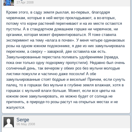
27 Apr 2008
Кроме этого, в саду земля рыхлая, во-первых, благодаря
червячкам, которые в ней метро прокладывают, а во-вторых,
потому что корни растений перегнивают и на их месте остаются
пустоты. А в стандартном домашнем горшке ни червячков, ни
органики, которая может ферментироваться. Я тоже ставила
эксперимент на тему «влага в почве». У меня четыре одинаковых
розы на одном южном подоконнике, я две из них замульчировала
перегноем, а сверху – заваркой, две оставила как есть.
Замульчированные перестала поливать удобрениями (правда,
пока они только одну подкормку пропустили). Недавно был очень
солнечный день, так вечером у обеих роз без мульчи молодые
листики пожухли и частично даже посохли! А обе
замульчированные стоят бодрые и веселые! Причем, если сунуть
палец, то в горшках без мульчи в глубине земля влажная, хотя в
горшках с мульчей влаги больше. Может, если все цветы на
южном окне замульчировать, их можно будет от солнца не
притенять, в природе-то розы растут на открытых местах и не
жалуются.
Serge
06 May 2008