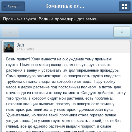
Комнатные плодовые экзоты
← Средства и оборудование для домашнего сада
Промывка грунта. Водные процедуры для земли
«
»
Jah
27 Apr 2008
Всем привет! Хочу вынести на обсуждение тему промывки
грунта. Примерно месяц назад начал по чуть-чуть таскать
растения в ванну и устраивать им долговременные процедуры.
Сама процедура элементарна: на поверхность грунта кладется
трубочка от капельницы, из которой течет вода. Пару-тройку
часов я держу растение под постоянным поливом, а потом даю
стечь воде из горшка и отношу на место. Следует добавить, что у
того грунта, в котором сидят мои растения, есть проблема:
нехватка кальция вылазит, поэтому на поверхности земли у
некоторых растений зола, у некоторых - доломитовая мука.
Удивительно, но после такой промывки стала гораздо лучше
уходить вода (но у меня грунт можно сказать легкий, почти без
глины), все до единого растения выдали прирост, и самое
странное, что листья прироста нормальной формы и окраски