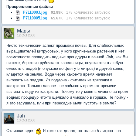
Прикрепленные файлы
P7110003.jpg
92.89К
178 Количество загрузок:
P7110005.jpg
65.67К
179 Количество загрузок:
Марья
12 Oct 2008
Чисто технический аспект промывки почвы. Для слабосильных
выращивателей цитрусовых, у кого крупненькие растения и нет
возможности проводить водные процедуры в ванной.
Jah,
как Вы
пишете, берется трубочка от капельницы, опускается в любую
емкость с водой (я опускаю во флягу 5 литров) и другой конец
кладется на землю. Вода через какое-то время начинает
вытекать на поддон. Из поддона - фитилек из тряпочки в
кастрюлю. Только главное - не забывать время от времени
выливать воду из кастрюли. Почему-то у меня в лимоне во время
водных процедур что-то щелкало и чмокало в горшке. Не пойму -
я его засушила, или при пересадке были пустоты в земле?
Jah
13 Oct 2008
Отличная идея
Я тоже так делал, но только 5 литров - на