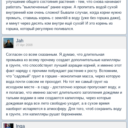
улучшение общего состояния растения - тем, что снова начинают
работать "выключенные" ранее корни. А пропитать водой сухой
внутренний ком очень сложно! Бывали случаи, когда корни нужно
промыть, ставишь корень с землёй в воду (уже без горшка даже),
и минут через десять ком внутри ещё сухой! И это корень из
горшка, который регулярно поливался.
Jah
27 Apr 2008
Согласен со всем сказанным. Я думаю, что длительная
промывка ко всему прочему создает дополнительные капилляры
в грунте, что способствует лучшей аэрации корней, и именно этот
факт наряду с прочими побуждает растение к росту. Вспомним,
что "садовый" грунт в горшке - монолитная масса, через которую
вода почти совсем не проходит. Но тот же самый грунт на
исходном месте - в саду - достаточно хорошо пропускает воду, и
я полагаю, что именно засчет длительного затопления дождями и
талыми водами в нем создаются капилляры, через которые
дождевая вода все лето свободно уходит, а в сухое время
наоборот испаряется в атмосферу. Для того, чтоб сохранить воду
в грунте, эти капилляры рушат боронением.
Inga