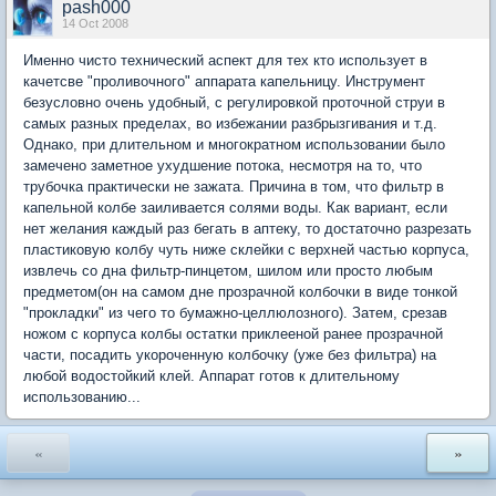
pash000
14 Oct 2008
Именно чисто технический аспект для тех кто использует в
качетсве "проливочного" аппарата капельницу. Инструмент
безусловно очень удобный, с регулировкой проточной струи в
самых разных пределах, во избежании разбрызгивания и т.д.
Однако, при длительном и многократном использовании было
замечено заметное ухудшение потока, несмотря на то, что
трубочка практически не зажата. Причина в том, что фильтр в
капельной колбе заиливается солями воды. Как вариант, если
нет желания каждый раз бегать в аптеку, то достаточно разрезать
пластиковую колбу чуть ниже склейки с верхней частью корпуса,
извлечь со дна фильтр-пинцетом, шилом или просто любым
предметом(он на самом дне прозрачной колбочки в виде тонкой
"прокладки" из чего то бумажно-целлюлозного). Затем, срезав
ножом с корпуса колбы остатки приклееной ранее прозрачной
части, посадить укороченную колбочку (уже без фильтра) на
любой водостойкий клей. Аппарат готов к длительному
использованию...
«
»