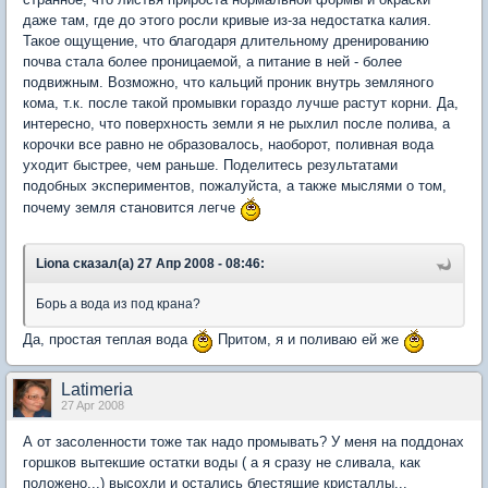
даже там, где до этого росли кривые из-за недостатка калия.
Такое ощущение, что благодаря длительному дренированию
почва стала более проницаемой, а питание в ней - более
подвижным. Возможно, что кальций проник внутрь земляного
кома, т.к. после такой промывки гораздо лучше растут корни. Да,
интересно, что поверхность земли я не рыхлил после полива, а
корочки все равно не образовалось, наоборот, поливная вода
уходит быстрее, чем раньше. Поделитесь результатами
подобных экспериментов, пожалуйста, а также мыслями о том,
почему земля становится легче
Liona сказал(а) 27 Апр 2008 - 08:46:
Борь а вода из под крана?
Да, простая теплая вода
Притом, я и поливаю ей же
Latimeria
27 Apr 2008
А от засоленности тоже так надо промывать? У меня на поддонах
горшков вытекшие остатки воды ( а я сразу не сливала, как
положено...) высохли и остались блестящие кристаллы...