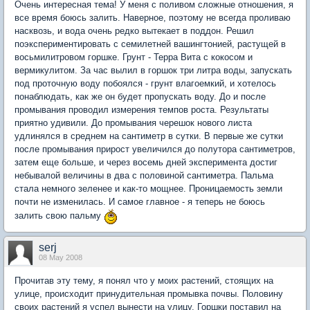
Очень интересная тема! У меня с поливом сложные отношения, я
все время боюсь залить. Наверное, поэтому не всегда проливаю
насквозь, и вода очень редко вытекает в поддон. Решил
поэкспериментировать с семилетней вашингтонией, растущей в
восьмилитровом горшке. Грунт - Терра Вита с кокосом и
вермикулитом. За час вылил в горшок три литра воды, запускать
под проточную воду побоялся - грунт влагоемкий, и хотелось
понаблюдать, как же он будет пропускать воду. До и после
промывания проводил измерения темпов роста. Результаты
приятно удивили. До промывания черешок нового листа
удлинялся в среднем на сантиметр в сутки. В первые же сутки
после промывания прирост увеличился до полутора сантиметров,
затем еще больше, и через восемь дней эксперимента достиг
небывалой величины в два с половиной сантиметра. Пальма
стала немного зеленее и как-то мощнее. Проницаемость земли
почти не изменилась. И самое главное - я теперь не боюсь
залить свою пальму
serj
08 May 2008
Прочитав эту тему, я понял что у моих растений, стоящих на
улице, происходит принудительная промывка почвы. Половину
своих растений я успел вынести на улицу. Горшки поставил на