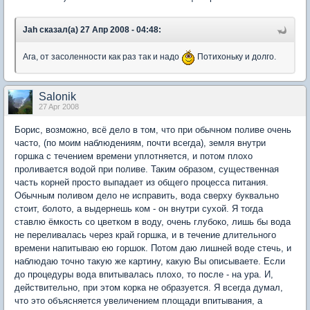
Jah сказал(а) 27 Апр 2008 - 04:48:
Ага, от засоленности как раз так и надо
Потихоньку и долго.
Salonik
27 Apr 2008
Борис, возможно, всё дело в том, что при обычном поливе очень
часто, (по моим наблюдениям, почти всегда), земля внутри
горшка с течением времени уплотняется, и потом плохо
проливается водой при поливе. Таким образом, существенная
часть корней просто выпадает из общего процесса питания.
Обычным поливом дело не исправить, вода сверху буквально
стоит, болото, а выдернешь ком - он внутри сухой. Я тогда
ставлю ёмкость со цветком в воду, очень глубоко, лишь бы вода
не переливалась через край горшка, и в течение длительного
времени напитываю ею горшок. Потом даю лишней воде стечь, и
наблюдаю точно такую же картину, какую Вы описываете. Если
до процедуры вода впитывалась плохо, то после - на ура. И,
действительно, при этом корка не образуется. Я всегда думал,
что это объясняется увеличением площади впитывания, а