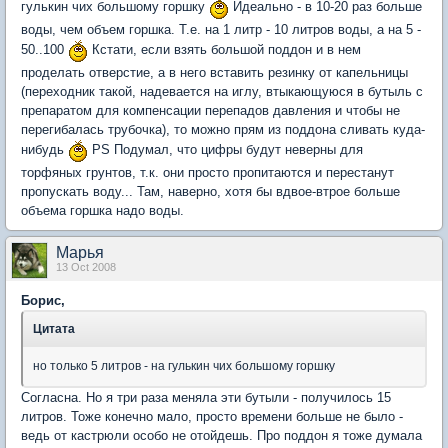
гулькин чих большому горшку
Идеально - в 10-20 раз больше
воды, чем объем горшка. Т.е. на 1 литр - 10 литров воды, а на 5 -
50..100
Кстати, если взять большой поддон и в нем
проделать отверстие, а в него вставить резинку от капельницы
(переходник такой, надевается на иглу, втыкающуюся в бутыль с
препаратом для компенсации перепадов давления и чтобы не
перегибалась трубочка), то можно прям из поддона сливать куда-
нибудь
PS Подумал, что цифры будут неверны для
торфяных грунтов, т.к. они просто пропитаются и перестанут
пропускать воду... Там, наверно, хотя бы вдвое-втрое больше
объема горшка надо воды.
Марья
13 Oct 2008
Борис,
Цитата
но только 5 литров - на гулькин чих большому горшку
Согласна. Но я три раза меняла эти бутыли - получилось 15
литров. Тоже конечно мало, просто времени больше не было -
ведь от кастрюли особо не отойдешь. Про поддон я тоже думала