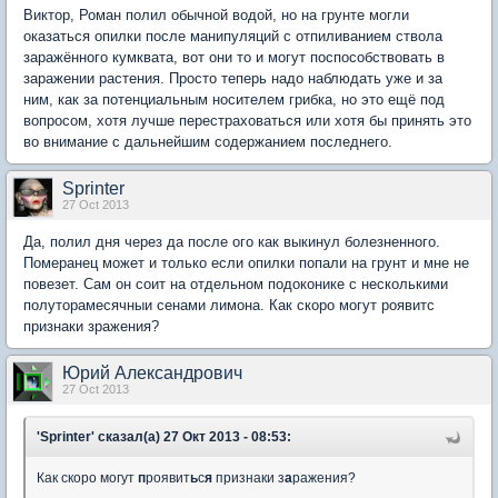
Виктор, Роман полил обычной водой, но на грунте могли
оказаться опилки после манипуляций с отпиливанием ствола
заражённого кумквата, вот они то и могут поспособствовать в
заражении растения. Просто теперь надо наблюдать уже и за
ним, как за потенциальным носителем грибка, но это ещё под
вопросом, хотя лучше перестраховаться или хотя бы принять это
во внимание с дальнейшим содержанием последнего.
Sprinter
27 Oct 2013
Да, полил дня через да после ого как выкинул болезненного.
Померанец может и только если опилки попали на грунт и мне не
повезет. Сам он соит на отдельном подоконике с несколькими
полуторамесячныи сенами лимона. Как скоро могут роявитс
признаки зражения?
Юрий Александрович
27 Oct 2013
'Sprinter' сказал(а) 27 Окт 2013 - 08:53:
Как скоро могут
п
роявит
ь
с
я
признаки з
а
ражения?