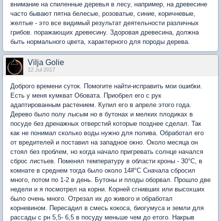
внимание на спиленные деревья в лесу, например, на древесине
часто бывают пятна белесые, розоватые, синие, коричневые,
желтые - это все видимый результат деятельности различных
грибов. поражающих древесину. Здоровая древесина, должна
быть нормального цвета, характерного для породы дерева.
Vilja Golie
12 Jul 2017
Доброго времени суток. Помогите найти-исправить мои ошибки.
Есть у меня кумкват Обовата. Приобрел его с рук
адаптированным растением. Купил его в апреле этого года.
Дерево было полу лысым но в бутонах и мелких плодиках в
посуде без дренажных отверстий которые позднее сделал. Так
как не понимал сколько воды нужно для полива. Обработал его
от вредителей и поставил на западное окно. Около месяца он
стоял без проблем, но когда начало пригревать солнце начался
сброс листьев. Поменял температуру в области кроны - 30°С, в
комнате в среднем тогда было около 14#°С Сначала сбросил
много, потом по 1-2 в день. Бутоны и плоды оборвал. Прошло две
недели и я посмотрел на корни. Корней сгнивших или высохших
было очень много. Отрезал их до живого и обработал
корневином. Пересадил в смесь кокоса, биогумуса и земли для
рассады с рн 5,5- 6,5 в посуду меньше чем до етого. Накрыв