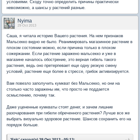
условиями. Сходу точно определить причины практически
невозможно, а шансы у растений разные.
Nyima
29 Oct 2013
Саша, я читала историю Вашего растения. На нем признаков
Мальсекко видно не было. Реанимировать магазинное растение в
плохом состоянии можно, если причина только в плохом
сожержании. Если растение заражено мальсекко и уже в
магазине началось обострение, это верная гибель такого
растения, ведь оно претерпевает еще одну резкую смену
условий, растение еще более в стрессе, грибок активизируется.
Вам повезло заполучить кумкват без Мальсекко, но они на
столько часто заражены им, что просто не поддается
осмыслению, почему так.
Даже уцененные кумкваты стоят денег, и зачем лишние
разочарования при гибели обреченного растения? Лучше все же
выбрать визуально здоровое растение. Шансов сохранить его на
порядок больше.
'Falc' сказал(а) 29 Окт 2013 - 05:13: