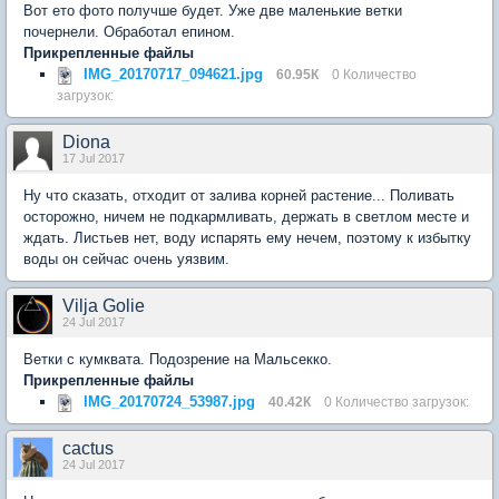
Вот ето фото получше будет. Уже две маленькие ветки
почернели. Обработал епином.
Прикрепленные файлы
IMG_20170717_094621.jpg
60.95К
0 Количество
загрузок:
Diona
17 Jul 2017
Ну что сказать, отходит от залива корней растение... Поливать
осторожно, ничем не подкармливать, держать в светлом месте и
ждать. Листьев нет, воду испарять ему нечем, поэтому к избытку
воды он сейчас очень уязвим.
Vilja Golie
24 Jul 2017
Ветки с кумквата. Подозрение на Мальсекко.
Прикрепленные файлы
IMG_20170724_53987.jpg
40.42К
0 Количество загрузок:
cactus
24 Jul 2017