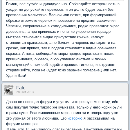
Роман, всё сугубо индивидуально. Соблюдайте осторожность в
уходе, не допускайте перекосов, и он долго будет расти без
проявления мальсекко. Весной или позже, при формирующей
обрезке отрежете черенок и проверите на предмет заражения.
Черенки, сохраняемые в холодильнике, редко проявляют окрас
древесины, а при прививках и попытке укоренения гораздо
быстрее становится видно присутствие грибка, калюус
становится оранжевым, а не белым, а черенок выпадает и на
срезах, как привоя, так и подвоя становится видна оранжевая
окраска. А пока, соблюдайте меры предосторожности, после
прищипывания, обрезок, сбор упавших листьев и любых
манипуляций с ним соблюдайте правило гигиены, инструмент
стерилизуйте, пока не будет ясно заражён померанец или нет.
Удачи Вам!
Falc
28 Oct 2013
Давно не посещал форум и упустил интересную мне тему, ибо
сам покупал точно такого же кумквата, только у него корни были
в разы хуже. Реанимационные меры помогли и теперь жду уже
2го урожая от этого любимца. Его
историю
я рассказывал на
форуме много раз.
Жаль, что ТС не удалось спасти растение. Некоторые участники