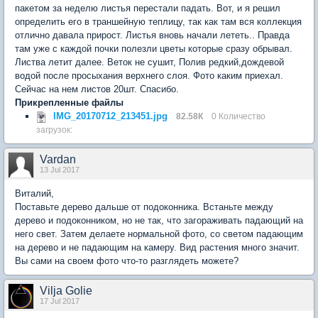
пакетом за неделю листья перестали падать. Вот, и я решил
определить его в траншейную теплицу, так как там вся коллекция
отлично давала прирост. Листья вновь начали лететь.. Правда
там уже с каждой почки полезли цветы которые сразу обрывал.
Листва летит далее. Веток не сушит, Полив редкий,дождевой
водой после просыхания верхнего слоя. Фото каким приехал.
Сейчас на нем листов 20шт. Спасибо.
Прикрепленные файлы
IMG_20170712_213451.jpg
82.58К
0 Количество
загрузок:
Vardan
13 Jul 2017
Виталий,
Поставьте дерево дальше от подоконника. Встаньте между
дерево и подоконником, но не так, что загораживать падающий на
него свет. Затем делаете нормальной фото, со светом падающим
на дерево и не падающим на камеру. Вид растения много значит.
Вы сами на своем фото что-то разглядеть можете?
Vilja Golie
17 Jul 2017