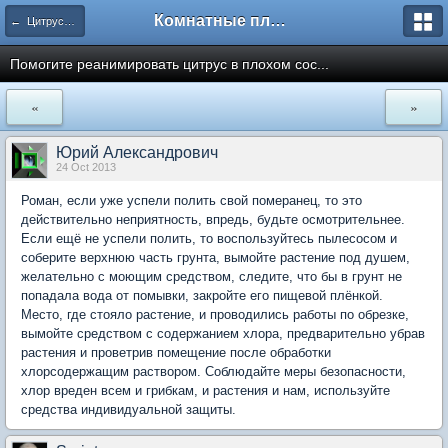
Комнатные плодовые экзоты
← Цитрусовый сад
Помогите реанимировать цитрус в плохом сос...
«
»
Юрий Александрович
24 Oct 2013
Роман, если уже успели полить свой померанец, то это
действительно неприятность, впредь, будьте осмотрительнее.
Если ещё не успели полить, то воспользуйтесь пылесосом и
соберите верхнюю часть грунта, вымойте растение под душем,
желательно с моющим средством, следите, что бы в грунт не
попадала вода от помывки, закройте его пищевой плёнкой.
Место, где стояло растение, и проводились работы по обрезке,
вымойте средством с содержанием хлора, предварительно убрав
растения и проветрив помещение после обработки
хлорсодержащим раствором. Соблюдайте меры безопасности,
хлор вреден всем и грибкам, и растения и нам, используйте
средства индивидуальной защиты.