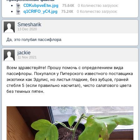
CDKubpveEtw.jpg
75.64К
0 Количество загрузок:
q1CRfFO_yC4.jpg
75.24К
0 Количество загрузок:
Smesharik
13 Dec 2020
Да, это голубая пассифлора
jackie
11 Nov 2021
Всем здравствуйте! Прошу помочь с определением вида
пассифлоры. Покупался у Питерского известного поставщика
экзотики как Эдулис, но листья гладкие, без зубцов, граней
стебля 5 (если правильно насчитал), чисто салатового цвета
без темных пятен.