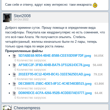
Сам себе и отвечу, вдруг кому интересно: таки инкарната
Stori2008
04 Oct 2022
Доброго времени суток. Прошу помощи в определении вида
пассифлоры. Покупала как квадрангулярис но есть сомнения, что
это всё-таки Алата. Не получается опылить. Стебель
четырёхгранный, железы изначально были по 2 пары, теперь
только одна пара по мере роста лианы.
Прикрепленные файлы
5D7ABE68-9054-4B4E-B588-CEE93D59F7DF.jpeg
94.05К
0 Количество загрузок:
AF50EC2F-3F8D-404B-BA79-1F5126143C78.jpeg
56.44К
0 Количество загрузок:
201EEF95-0C12-4D49-BC41-31EE5625D1AD.jpeg
79.11К
0 Количество загрузок:
DECB887E-25BC-4DE5-8F1C-4C4E5483B515.jpeg
63.86К
0 Количество загрузок:
DD809DCE-6CFA-4266-952B-4CDDD7AE0777.jpeg
64.4К
0 Количество загрузок:
Cheesempress