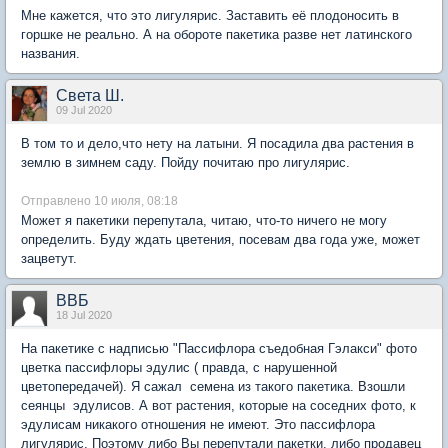
Мне кажется, что это лигулярис. Заставить еë плодоносить в
горшке не реально. А на обороте пакетика разве нет латинского
названия.
Света Ш.
09 Jul 2020
В том то и дело,что нету на латыни. Я посадила два растения в
землю в зимнем саду. Пойду почитаю про лигулярис.
Отправлено 10 июля, 08:18
Может я пакетики перепутала, читаю, что-то ничего не могу
определить. Буду ждать цветения, посевам два года уже, может
зацветут.
ВВБ
18 Jul 2020
На пакетике с надписью "Пассифлора съедобная Гэлакси" фото
цветка пассифлоры эдулис ( правда, с нарушенной
цветопередачей). Я сажал семена из такого пакетика. Взошли
сеянцы эдулисов. А вот растения, которые на соседних фото, к
эдулисам никакого отношения не имеют. Это пассифлора
лигулярис. Поэтому либо Вы перепутали пакетки, либо продавец