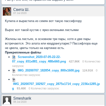
Света Ш.
07 Jul 2020
Купила и вырастила из семян вот такую пассифлору
Вырос вот такой кустик с ярко-зелеными листьями
Железы на листьях, в основном три пары, хотя и две пары
встречаются. Это алата или квадрангуларис? Пассифлора еще
не цвела, цветы только на картинке есть.
Прикрепленные файлы
Screenshot_2020-07-05-22-22-
07_copy_651x881_copy_488x660.png
427.96К
0 Количество
загрузок:
IMG_20200707_182854_copy_800x1600.jpg
124.91К
0
Количество загрузок:
IMG_20200707_182927_copy_2875x1714_copy_2156x1285.jp
g
93.46К
0 Количество загрузок:
Smesharik
08 Jul 2020