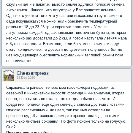
сжульничал и в пакетик вместо семян эдулиса положил семена
лигуляриса. Шансов, что лигулярис у Вас зацветет немного.
Однако, с учетом того, что у вас они высажены в грунт зимнего
сада покувыркаться можно, если обеспечить температурный
режим от 18 до 23-25 гр. и хорошую влажность. У меня
лигулярисы каждый год закладывают цветочные бутоны, которые
несколько раз дорастали до 2 см, а потом наступала летняя жара
и бутоны засыхали. Возможно, если бы у меня в зимнем саду
стоял кондиционер, то довести до цветения получилось бы, но
без кондиционера обеспечить нормальный тепловой режим пока
не получается.
Cheesempress
13 Dec 2020
Спрашивала раньше, теперь мои пассифлоры подросли, из
северной и инкарнатной выросли фоэтида и инкарнатная, вторая
цвела, но опылять не стала, так как дело было в августе. И
среди них попался еще один сеянец с совсем другими листьями,
глубоко рассеченными, не цвел, так как был оставлен на
произвол судьбы, осенью примерз к крыше теплицы, но жил и
несколько листьев сохранил. По фото похоже только на голубую.
Она?
Прикрепленные файлы