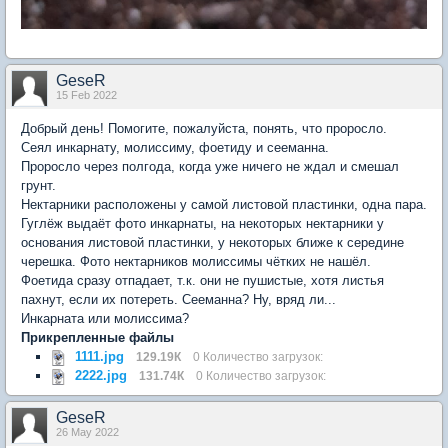
GeseR
15 Feb 2022
Добрый день! Помогите, пожалуйста, понять, что проросло.
Сеял инкарнату, молиссиму, фоетиду и сееманна.
Проросло через полгода, когда уже ничего не ждал и смешал
грунт.
Нектарники расположены у самой листовой пластинки, одна пара.
Гуглёж выдаёт фото инкарнаты, на некоторых нектарники у
основания листовой пластинки, у некоторых ближе к середине
черешка. Фото нектарников молиссимы чётких не нашёл.
Фоетида сразу отпадает, т.к. они не пушистые, хотя листья
пахнут, если их потереть. Сееманна? Ну, вряд ли...
Инкарната или молиссима?
Прикрепленные файлы
1111.jpg
129.19К
0 Количество загрузок:
2222.jpg
131.74К
0 Количество загрузок:
GeseR
26 May 2022