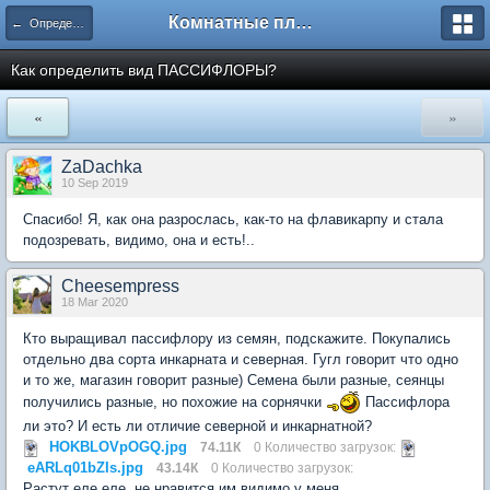
Комнатные плодовые экзоты
← Определение сортов цитрусовых и других экзотов
Как определить вид ПАССИФЛОРЫ?
«
»
ZaDachka
10 Sep 2019
Спасибо! Я, как она разрослась, как-то на флавикарпу и стала
подозревать, видимо, она и есть!..
Cheesempress
18 Mar 2020
Кто выращивал пассифлору из семян, подскажите. Покупались
отдельно два сорта инкарната и северная. Гугл говорит что одно
и то же, магазин говорит разные) Семена были разные, сеянцы
получились разные, но похожие на сорнячки
Пассифлора
ли это? И есть ли отличие северной и инкарнатной?
HOKBLOVpOGQ.jpg
74.11К
0 Количество загрузок:
eARLq01bZIs.jpg
43.14К
0 Количество загрузок:
Растут еле еле, не нравится им видимо у меня