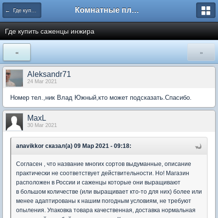
Комнатные плодовые экзоты
← Где купить растения для комнатного сада
Где купить саженцы инжира
«
»
Aleksandr71
24 Mar 2021
Номер тел.,ник Влад Южный,кто может подсказать.Спасибо.
MaxL
30 Mar 2021
anavikkor сказал(а) 09 Мар 2021 - 09:18:
Согласен , что название многих сортов выдуманные, описание
практически не соответствует действительности. Но! Магазин
расположен в России и саженцы которые они выращивают
в большом количестве (или выращивает кто-то для них) более или
менее адаптированы к нашим погодным условиям, не требуют
опыления. Упаковка товара качественная, доставка нормальная