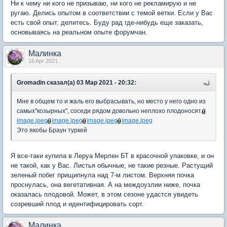
Ни к чему ни кого не призываю, ни кого не рекламирую и не
ругаю. Делись опытом в соответствии с темой ветки. Если у Вас
есть свой опыт, делитесь. Буду рад где-нибудь еще заказать,
основываясь на реальном опыте форумчан.
Малинка
16 Apr 2021
Gromadin сказал(а) 03 Мар 2021 - 20:32:
Мне в общем то и жаль его выбрасывать, но место у него одно из
самых"козырных", соседи рядом довольно неплохо плодоносят.
image.jpeg
image.jpeg
image.jpeg
image.jpeg
Это якобы Браун туркей
Я все-таки купила в Леруа Мерлен БТ в красочной упаковке, и он
не такой, как у Вас. Листья обычные, не такие резные. Растущий
зеленый побег прищипнула над 7-м листом. Верхняя почка
проснулась, она вегетативная. А на междоузлии ниже, почка
оказалась плодовой. Может, в этом сезоне удастся увидеть
созревший плод и идентифицировать сорт.
Малинка