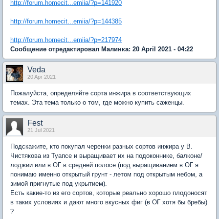
http://forum.homecit...emiia/?p=141920
http://forum.homecit...emiia/?p=144385
http://forum.homecit...emiia/?p=217974
Сообщение отредактировал Малинка: 20 April 2021 - 04:22
Veda
20 Apr 2021
Пожалуйста, определяйте сорта инжира в соответствующих
темах. Эта тема только о том, где можно купить саженцы.
Fest
21 Jul 2021
Подскажите, кто покупал черенки разных сортов инжира у В.
Чистякова из Туапсе и выращивает их на подоконнике, балконе/
лоджии или в ОГ в средней полосе (под выращиванием в ОГ я
понимаю именно открытый грунт - летом под открытым небом, а
зимой пригнутые под укрытием).
Есть какие-то из его сортов, которые реально хорошо плодоносят
в таких условиях и дают много вкусных фиг (в ОГ хотя бы бребы)
?