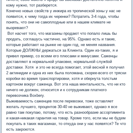
кому нужно, тот разберется.
Конечно новых свойств у инжира из тропической зоны у нас не
появится, к чему тогда их черенки? Потратить 3-4 года, чтобы
понять, что они не самоплодные или в нашем климате не
вызревают?
Вот насчет того, что магазины продают что попало лишь бы
продать, соглашусь частично, на 95%. Однако есть и такие,
которые работают на рынке не один год, не меняя названия.
Которые ДОЛЖНЫ держаться за Клиента. Один из-таких, я и
привел пример, со всеми его плюсами и минусами. Саженцы
доставляют в нормальной упаковке, нормальной службой
доставки. Хотя и это не всегда помогает, этой весной я получил
2 актинидии и одна из них была поломана, скорее-всего от тряски
коробки во время транспортировки, хотя и обернута толстым
картоном вокруг саженца. Вот эта наша ментальность, что ни кто
ничего не должен, относится и к сотрудникам платного
перевозчика Boxbery.
Выживаемость саженцев после перевозки, тоже оставляет
желать лучшего, процентов 30-40 не выживают, однако я все
равно там покупаю, потому, что есть разнообразие ассортимента
и какая-никакая гарантия на товар. Кроме того, если мы не будем
покупать в таких магазинах, то откуда они у нас появятся? Те что
есть закроются.