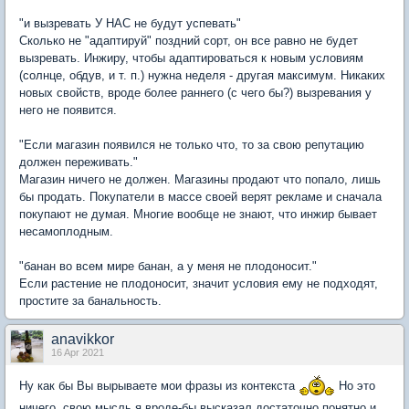
"
и вызревать У НАС не будут успевать"
Сколько не "адаптируй" поздний сорт, он все равно не будет
вызревать. Инжиру, чтобы адаптироваться к новым условиям
(солнце, обдув, и т. п.) нужна неделя - другая максимум. Никаких
новых свойств, вроде более раннего (с чего бы?) вызревания у
него не появится.
"Если магазин появился не только что, то за свою репутацию
должен переживать."
Магазин ничего не должен. Магазины продают что попало, лишь
бы продать. Покупатели в массе своей верят рекламе и сначала
покупают не думая. Многие вообще не знают, что инжир бывает
несамоплодным.
"банан во всем мире банан, а у меня не плодоносит."
Если растение не плодоносит, значит условия ему не подходят,
простите за банальность.
anavikkor
16 Apr 2021
Ну как бы Вы вырываете мои фразы из контекста
Но это
ничего, свою мысль я вроде-бы высказал достаточно понятно и