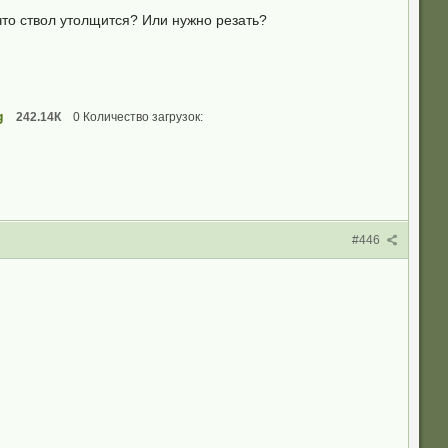
что ствол утолщится? Или нужно резать?
g
242.14К
0 Количество загрузок:
#446