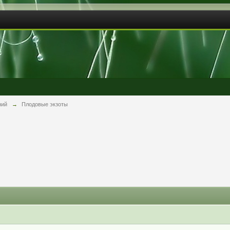
ний
→
Плодовые экзоты