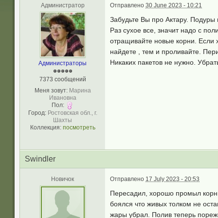
Администратор
Отправлено
30 June 2023 - 10:21
Забудьте Вы про Актару. Подуры 
Раз сухое все, значит надо с пол
отращивайте новые корни. Если х
найдете , тем и проливайте. Пер
Никаких пакетов не нужно. Убрать
Администраторы
7373 сообщений
Меня зовут:
Марина
Ивановна
Пол:
Город:
Ростовская обл., г.
Шахты
Коллекция:
посмотреть
Swindler
Новичок
Отправлено
17 July 2023 - 20:53
Пересадил, хорошо промыл корни
боялся что живых толком не ост
жары убрал. Полив теперь пореже