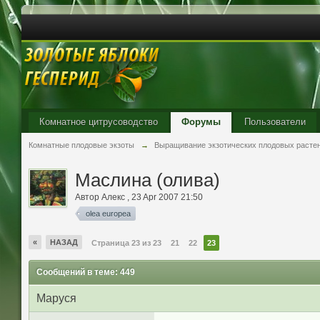
Комнатное цитрусоводство
Форумы
Пользователи
Комнатные плодовые экзоты
→
Выращивание экзотических плодовых расте
Маслина (олива)
Автор
Aлекc
,
23 Apr 2007 21:50
olea europea
«
НАЗАД
Страница 23 из 23
21
22
23
Сообщений в теме: 449
Маруся