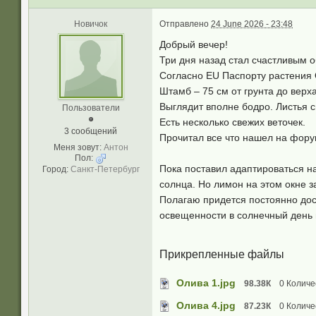
Новичок
Отправлено
24 June 2026 - 23:48
Добрый вечер!
Три дня назад стал счастливым 
Согласно EU Паспорту растения 
Штамб – 75 см от грунта до верха
Выглядит вполне бодро. Листья с
Пользователи
Есть несколько свежих веточек.
3 сообщений
Прочитал все что нашел на фору
Меня зовут:
Антон
Пол:
Пока поставил адаптироваться на
Город:
Санкт-Петербург
солнца. Но лимон на этом окне з
Полагаю придется постоянно досв
освещенности в солнечный день 
Прикрепленные файлы
Олива 1.jpg
98.38К
0 Количе
Олива 4.jpg
87.23К
0 Количе