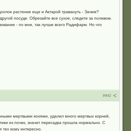
дохлое растение еще и Актарой травануть - Зачем?
 другой посуде. Обрезайте все сухое, следите за поливом.
зование - по мне, так лучше всего Радифарм. Но что
#442
тенными мертвыми конями, удалил много мертвых корней,
ики из почек, значит пересадка прошла нормально. С
я тех кому интересно.