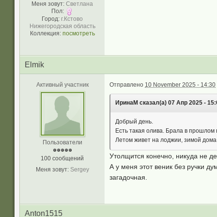
Меня зовут:
Светлана
Пол:
Город:
г.Кстово
Нижегородская область
Коллекция:
посмотреть
Elmik
Активный участник
Отправлено
10 November 2025 - 14:30
ИринаМ сказал(а) 07 Апр 2025 - 15:
Добрый день.
Есть такая олива. Брала в прошлом 
Летом живет на лоджии, зимой дом
Пользователи
Утолщится конечно, никуда не де
100 сообщений
А у меня этот веник без ручки ду
Меня зовут:
Sergey
загадочная.
Anton1515