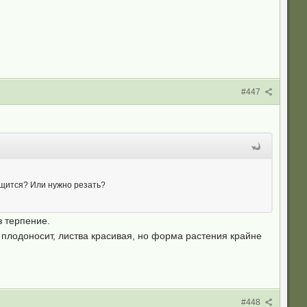
#447
олщится? Или нужно резать?
з терпение.
т, плодоносит, листва красивая, но форма растения крайне
#448