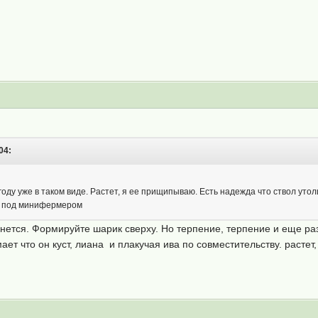
04:
году уже в таком виде. Растет, я ее прищипываю. Есть надежда что ствол ут
а под минифермером
нется. Формируйте шарик сверху. Но терпение, терпение и еще ра
мает что он куст, лиана и плакучая ива по совместительству. расте