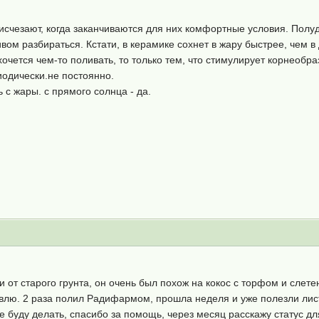
исчезают, когда заканчиваются для них комфортные условия. Полу
ивом разбираться. Кстати, в керамике сохнет в жару быстрее, чем в
очется чем-то поливать, то только тем, что стимулирует корнеобра
иодически.не постоянно.
 с жары. с прямого солнца - да.
 от старого грунта, он очень был похож на кокос с торфом и сле
авлю. 2 раза полил Радифармом, прошла неделя и уже полезли лист
 буду делать, спасибо за помощь, через месяц расскажу статус дл