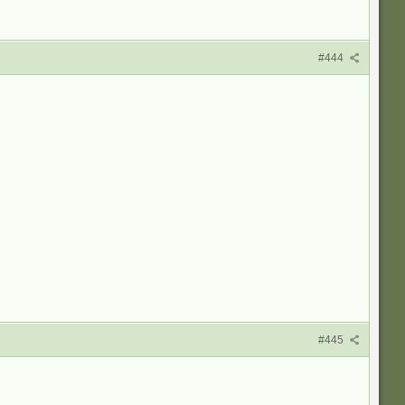
#444
#445