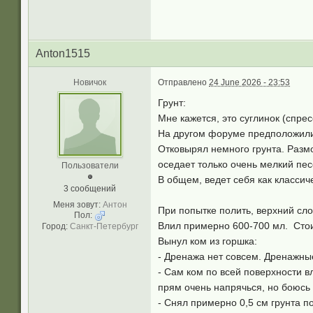
Anton1515
Новичок
Отправлено
24 June 2026 - 23:53
Грунт:
Мне кажется, это суглинок (спре
На другом форуме предположили,
Отковырял немного грунта. Размо
оседает только очень мелкий пе
Пользователи
В общем, ведет себя как классич
3 сообщений
Меня зовут:
Антон
При попытке полить, верхний сло
Пол:
Влил примерно 600-700 мл. Стоит
Город:
Санкт-Петербург
Вынул ком из горшка:
- Дренажа нет совсем. Дренажные
- Сам ком по всей поверхности в
прям очень напрячься, но боюсь
- Снял примерно 0,5 см грунта п