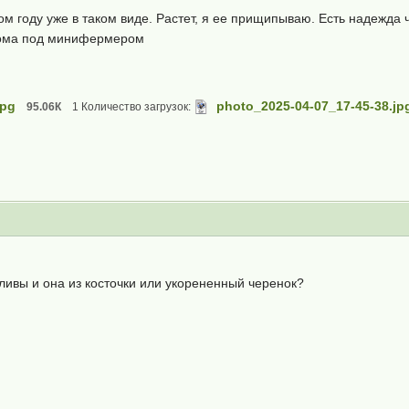
ом году уже в таком виде. Растет, я ее прищипываю. Есть надежда 
дома под минифермером
jpg
photo_2025-04-07_17-45-38.jp
95.06К
1 Количество загрузок:
ливы и она из косточки или укорененный черенок?