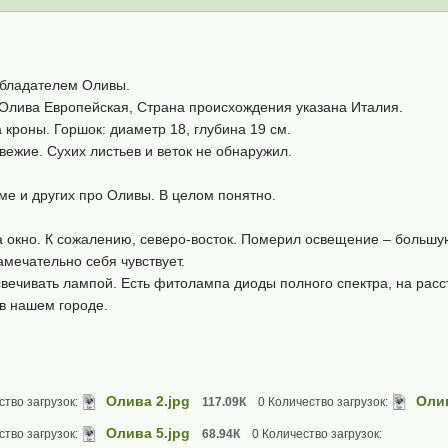
обладателем Оливы.
Олива Европейская, Страна происхождения указана Италия.
 кроны. Горшок: диаметр 18, глубина 19 см.
вежие. Сухих листьев и веток не обнаружил.
ме и других про Оливы. В целом понятно.
 окно. К сожалению, северо-восток. Померил освещение – большую
амечательно себя чувствует.
ечивать лампой. Есть фитолампа диоды полного спектра, на расст
в нашем городе.
Олива 2.jpg
Олив
ство загрузок:
117.09К
0 Количество загрузок:
Олива 5.jpg
ство загрузок:
68.94К
0 Количество загрузок: