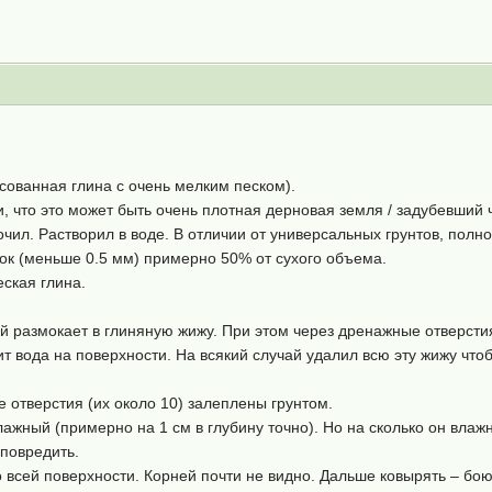
ссованная глина с очень мелким песком).
 что это может быть очень плотная дерновая земля / задубевший 
чил. Растворил в воде. В отличии от универсальных грунтов, полно
сок (меньше 0.5 мм) примерно 50% от сухого объема.
еская глина.
й размокает в глиняную жижу. При этом через дренажные отверстия
 вода на поверхности. На всякий случай удалил всю эту жижу чтоб
 отверстия (их около 10) залеплены грунтом.
лажный (примерно на 1 см в глубину точно). Но на сколько он влажн
 повредить.
о всей поверхности. Корней почти не видно. Дальше ковырять – бо