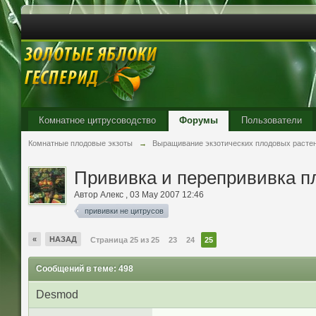
Комнатное цитрусоводство
Форумы
Пользователи
Комнатные плодовые экзоты
→
Выращивание экзотических плодовых расте
Прививка и перепрививка п
Автор
Aлекc
,
03 May 2007 12:46
прививки не цитрусов
«
НАЗАД
Страница 25 из 25
23
24
25
Сообщений в теме: 498
Desmod