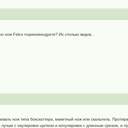
но нож Felco порекомендуете? Их столько видов...
овать нож типа бокскаттера, макетный нож или скальпель. Протира
 лучше с окулировок щитком и копулировок с длинным срезом, и лу