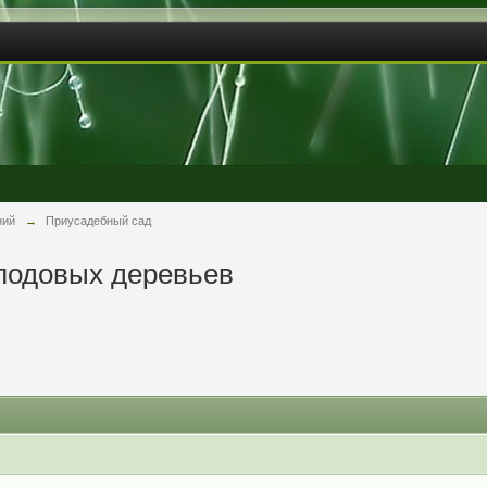
ний
→
Приусадебный сад
лодовых деревьев