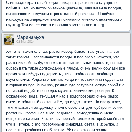
Сам неоднократно наблюдал шикарные растения растущие не
пойми в чем, но потом обильное цветение, завязывание плодов,
вызревание и получаем отрицательный результат. Я сейчас
нахожусь на очередном витке понимания именно классического
грунта)) Тем более света и полива у меня в достатке))
Маринамуха
02 Mar 2024
Хм, а в таком случае, растениевод, бывает наступает на вот
такие грабли... завязываются плоды, и все время кажется, что
растению сейчас будет нехватать питательных веществ, начнет
сбрасывать такие долгожданные плоды, очень велик соблазн все
время чем-нибудь подкормить , типа, побаловать любимца
вкусненьким. Редко кто помнит, когда и что лили или подсыпали
в горшок из удо. Иной раз, разные удо вступают между собой и с
поливной водой в непредсказуемые химические реакции. К,
сожалению, вода, текущая у нас в водопроводах очень редко
имеет стабильный состав и РН, да и удо - тоже. По свету-тоже,
то что кажется владельцу вполне светлым -для субтропических
растений- кромешная тьма, ведущая к замедлению обмена
веществ растения. Кстати, вы первый человек который сообщает
что в Питере, с его постоянными хмарями, света в избытке. У
нас есть- разбивка по областям РФ по световым зонам-