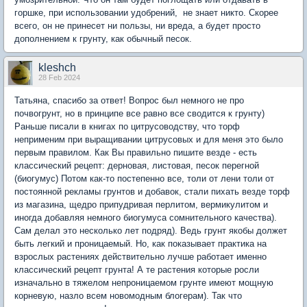
горшке, при использовании удобрений, не знает никто. Скорее
всего, он не принесет ни пользы, ни вреда, а будет просто
дополнением к грунту, как обычный песок.
kleshch
28 Feb 2024
Татьяна, спасибо за ответ! Вопрос был немного не про
почвогрунт, но в принципе все равно все сводится к грунту)
Раньше писали в книгах по цитрусоводству, что торф
неприменим при выращивании цитрусовых и для меня это было
первым правилом. Как Вы правильно пишите везде - есть
классический рецепт: дерновая, листовая, песок перегной
(биогумус) Потом как-то постепенно все, толи от лени толи от
постоянной рекламы грунтов и добавок, стали пихать везде торф
из магазина, щедро припудривая перлитом, вермикулитом и
иногда добавляя немного биогумуса сомнительного качества).
Сам делал это несколько лет подряд). Ведь грунт якобы должет
быть легкий и проницаемый. Но, как показывает практика на
взрослых растениях действительно лучше работает именно
классический рецепт грунта! А те растения которые росли
изначально в тяжелом непроницаемом грунте имеют мощную
корневую, назло всем новомодным блогерам). Так что