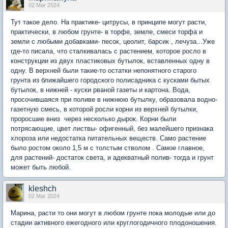
02 Mar 2024
Тут такое дело. На практике- цитрусы, в принципе могут расти,
практически, в любом грунте- в торфе, земле, смеси торфа и
земли с любыми добавками- песок, цеолит, барсик , лечуза...Уже
где-то писала, что сталкивалась с растением, которое росло в
конструкции из двух пластиковых бутылок, вставленных одну в
одну. В верхней были такие-то остатки непонятного старого
грунта из ближайшего городского полисадника с кусками бытых
бутылок, в нижней - куски рваной газеты и картона. Вода,
просочившаяся при поливе в нижнюю бутылку, образовала водно-
газетную смесь, в которой росли корни из верхней бутылки,
проросшие вниз через несколько дырок. Корни были
потрясающие, цвет листвы- офигенный, без малейшего признака
хлороза или недостатка питательных веществ. Само растение
было ростом около 1,5 м с толстым стволом . Самое главное,
для растений- достаток света, и адекватный полив- тогда и грунт
может быть любой.
kleshch
02 Mar 2024
Марина, расти то они могут в любом грунте пока молодые или до
стадии активного ежегодного или круглогодичного плодоношения.