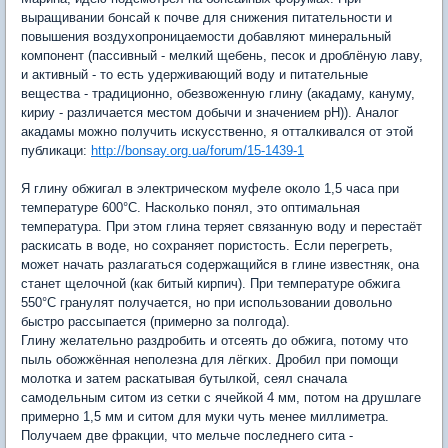
выращивании бонсай к почве для снижения питательности и
повышения воздухопроницаемости добавляют минеральный
компонент (пассивный - мелкий щебень, песок и дроблёную лаву,
и активный - то есть удерживающий воду и питательные
вещества - традиционно, обезвоженную глину (акадаму, кануму,
кириу - различается местом добычи и значением pH)). Аналог
акадамы можно получить искусственно, я отталкивался от этой
публикаци:
http://bonsay.org.ua/forum/15-1439-1
Я глину обжигал в электрическом муфеле около 1,5 часа при
температуре 600°C. Насколько понял, это оптимальная
температура. При этом глина теряет связанную воду и перестаёт
раскисать в воде, но сохраняет пористость. Если перегреть,
может начать разлагаться содержащийся в глине известняк, она
станет щелочной (как битый кирпич). При температуре обжига
550°C гранулят получается, но при использовании довольно
быстро рассыпается (примерно за полгода).
Глину желательно раздробить и отсеять до обжига, потому что
пыль обожжённая неполезна для лёгких. Дробил при помощи
молотка и затем раскатывая бутылкой, сеял сначала
самодельным ситом из сетки с ячейкой 4 мм, потом на друшлаге
примерно 1,5 мм и ситом для муки чуть менее миллиметра.
Получаем две фракции, что мельче последнего сита -