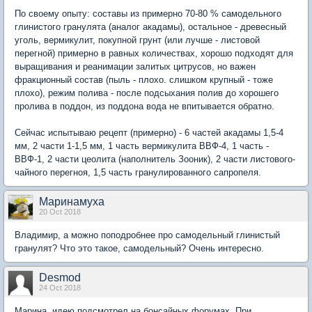
По своему опыту: составы из примерно 70-80 % самодельного
глинистого гранулята (аналог акадамы), остальное - древесный
уголь, вермикулит, покупной грунт (или лучше - листовой
перегной) примерно в равных количествах, хорошо подходят для
выращивания и реанимации залитых цитрусов, но важен
фракционный состав (пыль - плохо. слишком крупный - тоже
плохо), режим полива - после подсыхания полив до хорошего
пролива в поддон, из поддона вода не впитывается обратно.
Сейчас испытываю рецепт (примерно) - 6 частей акадамы 1,5-4
мм, 2 части 1-1,5 мм, 1 часть вермикулита ВВФ-4, 1 часть -
ВВФ-1, 2 части цеолита (наполнитель Зооник), 2 части листового-
чайного перегноя, 1,5 часть гранулированного сапропеля.
Маринамуха
20 Oct 2018
Владимир, а можно поподробнее про самодельный глинистый
гранулят? Что это такое, самодельный? Очень интересно.
Desmod
24 Oct 2018
Марина, идею подсмотрел на бонсайных форумах. При