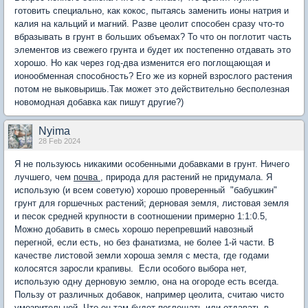
готовить специально, как кокос, пытаясь заменить ионы натрия и
калия на кальций и магний. Разве цеолит способен сразу что-то
вбразывать в грунт в больших объемах? То что он поглотит часть
элементов из свежего грунта и будет их постепенно отдавать это
хорошо. Но как через год-два изменится его поглощающая и
ионообменная способность? Его же из корней взрослого растения
потом не выковыришь.Так может это действительно бесполезная
новомодная добавка как пишут другие?)
Nyima
28 Feb 2024
Я не пользуюсь никакими особенными добавками в грунт. Ничего
лучшего, чем
почва
, природа для растений не придумала. Я
использую (и всем советую) хорошо проверенный "бабушкин"
грунт для горшечных растений; дерновая земля, листовая земля
и песок средней крупности в соотношении примерно 1:1:0.5,
Можно добавить в смесь хорошо перепревший навозный
перегной, если есть, но без фанатизма, не более 1-й части. В
качестве листовой земли хороша земля с места, где годами
колосятся заросли крапивы. Если особого выбора нет,
использую одну дерновую землю, она на огороде есть всегда.
Пользу от различных добавок, например цеолита, считаю чисто
умозрительной. Что он там будет поглощать или отдавать в