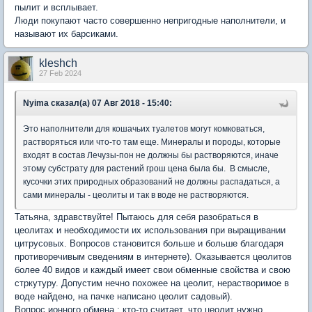
пылит и всплывает.
Люди покупают часто совершенно непригодные наполнители, и
называют их барсиками.
kleshch
27 Feb 2024
Nyima сказал(а) 07 Авг 2018 - 15:40:
Это наполнители для кошачьих туалетов могут комковаться,
растворяться или что-то там еще. Минералы и породы, которые
входят в состав Лечузы-пон не должны бы растворяются, иначе
этому субстрату для растений грош цена была бы. В смысле,
кусочки этих природных образований не должны распадаться, а
сами минералы - цеолиты и так в воде не растворяются.
Татьяна, здравствуйте! Пытаюсь для себя разобраться в
цеолитах и необходимости их использования при выращивании
цитрусовых. Вопросов становится больше и больше благодаря
противоречивым сведениям в интернете). Оказывается цеолитов
более 40 видов и каждый имеет свои обменные свойства и свою
стркутуру. Допустим нечно похожее на цеолит, нерастворимое в
воде найдено, на пачке написано цеолит садовый).
Вопрос ионного обмена : кто-то считает, что цеолит нужно