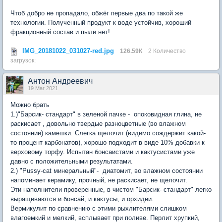
Чтоб добро не пропадало, обжёг первые два по такой же
технологии. Полученный продукт к воде устойчив, хороший
фракционный состав и пыли нет!
IMG_20181022_031027-red.jpg
126.59К
2 Количество
загрузок:
Антон Андреевич
19 Mar 2021
Можно брать
1.)"Барсик- стандарт" в зеленой пачке - опоковидная глина, не
раскисает , довольно твердые разноцветные (во влажном
состоянии) камешки. Слегка щелочит (видимо сождержит какой-
то процент карбонатов), хорошо подходит в виде 10% добавки к
верховому торфу. Испытан бонсаистами и кактусистами уже
давно с положительными результатами.
2.) "Pussy-cat минеральный"- диатомит, во влажном состоянии
напоминает керамику, прочный, не раскисает, не щелочит.
Эти наполнители проверенные, в чистом "Барсик- стандарт" легко
выращиваются и бонсай, и кактусы, и орхидеи.
Вермикулит по сравнению с этими рыхлителями слишком
влагоемкий и мелкий, всплывает при поливе. Перлит хрупкий,