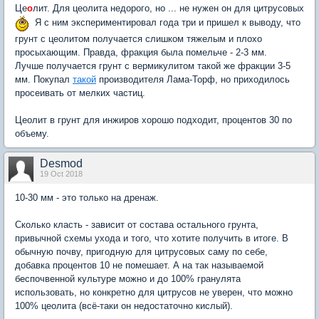
Це
о
лит. Для цеолита недорого, но ... не нужен он для цитрусовых
Я с ним экспериментировал года три и пришел к выводу, что
грунт с цеолитом получается слишком тяжелым и плохо
просыхающим. Правда, фракция была помельче - 2-3 мм.
Лучше получается грунт с вермикулитом такой же фракции 3-5
мм. Покупал
такой
производителя Лама-Торф, но приходилось
просеивать от мелких частиц.
Цеолит в грунт для инжиров хорошо подходит, процентов 30 по
объему.
Desmod
19 Oct 2018
10-30 мм - это только на дренаж.
Сколько класть - зависит от состава остального грунта,
привычной схемы ухода и того, что хотите получить в итоге. В
обычную почву, пригодную для цитрусовых саму по себе,
добавка процентов 10 не помешает. А на так называемой
беспочвенной культуре можно и до 100% гранулята
использовать, но конкретно для цитрусов не уверен, что можно
100% цеолита (всё-таки он недостаточно кислый).