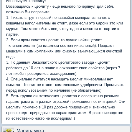
используем классику!
Возвращаясь к цеолиту - еще немного почерпнул для себя,
возможно Вы поправите.
1. Пихать в грунт первый попавшийся минерал из пачек с
кошачьим наполнителем не стоит, даже если это барсик это или
мурзик. Там может быть все, что угодно и менятся от партии к
партии.
2. Если прям хочется цеолит, то лучше найти цеолит
- клиноптилолит (во влажном состоянии зеленый). Продают
мешками в хим.компаниях или фирмах занимающихся очисткой
воды.
3. По данным Закарпатского цеолитового завода - цеолит
работает до 10 лет в почве и сохраняет свои свойства (через 7
лет якобы проводились исследования).
4. Специально пытаться насыщать цеолит минералами нет
смысла. Цеолит не станет комплексным удобрением. Промывать
перед использованием по желанию (не обязательно).
5. Есть группа синтетических цеолитов с совершенно разными
параметрами для разных отраслей промышленности и целей. Эти
цеолиты примено в 10 раз дороже природных и значительно
превосходят природные по характеристикам. В растениеводстве
их естественно никто не исследовал.)
Маринамуха