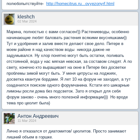
полюбопытствуйте-
http://homecitrus.ru...ovyezonyrf.html
kleshch
02 Mar 2024
Марина, полностью с вами согласен!)) Растениеводы, особенно
начинающие любят баловать растения всякими вкусняшками))
Тут и удобрения и залив вместе делают свое дело. Питере в
моем районе я над качеством воды никогда дажне не
задумывался. Ну хлор понятно могут быть остатки, поливать
отстоянной, вода у нас мягкая невская, за составом следят. А по
свету, конечно кто выращивает на окне в Питере без досветки
проблемы зимой могут быть. У меня цитрусы на лоджиях,
досветка квантум бордами. Я лет 10 на форум не заходил, а тут
озадачился поиском одного форумчанина. Кстати его шикарные
лимоны росли дома без подсветок. Зато я открыл для себя
форум заново - очень много полезной информации))) Но вроде
тема про цеолит была)
Антон Андреевич
11 Mar 2024
Лично я отказался от диатомитов/ цеолитов. Просто занимают
лишний объем в горшке.