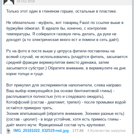
24 Oct 2018
Только этот один в глиняном горшке, остальные в пластике.
Не обязательно - муфель, вот товарищ Faust по ссылке выше в
буржуйке обжигал. В идеале бы, конечно, с контролем
температуры. Я собирался газовую печь делать, да руки не
доходят (а то электрическая много ест и помехи в сеть даёт).
Ps на фото в посте выше у цитруса фитили поставлены на
всякий случай, не использовались (кладётся фитиль, засыпается
средней фракции вермикулитом вместо дренажа, затем
засыпается субстрат.) Обратите внимание, в вермикулите на дне
корни толще и гуще.
Вот прикупил для экспериментов наполнители, слева направо:
Ваш выбор комкующийся (на основе бентонитовой глины) -
расплывается полностью (что и следовало ожидать),
Котоффский (состав - диатомит, трепел) - после промывки водой
остаётся примерно треть,
Зооник впитывающий (обратите внимание, Зооники разные есть)
(состав - цеолит) - в воде устойчив, хотя есть примесь глины -
даёт много мути. Фракционный состав чуть крупноват.
IMG_20181022_032519-red.jpg
177.8К
4 Количество загрузок: