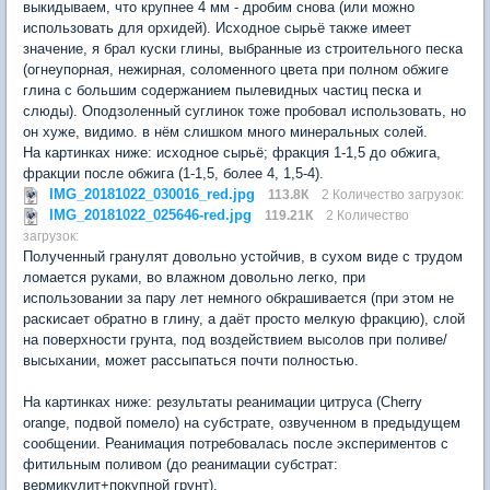
выкидываем, что крупнее 4 мм - дробим снова (или можно
использовать для орхидей). Исходное сырьё также имеет
значение, я брал куски глины, выбранные из строительного песка
(огнеупорная, нежирная, соломенного цвета при полном обжиге
глина с большим содержанием пылевидных частиц песка и
слюды). Оподзоленный суглинок тоже пробовал использовать, но
он хуже, видимо. в нём слишком много минеральных солей.
На картинках ниже: исходное сырьё; фракция 1-1,5 до обжига,
фракции после обжига (1-1,5, более 4, 1,5-4).
IMG_20181022_030016_red.jpg
113.8К
2 Количество загрузок:
IMG_20181022_025646-red.jpg
119.21К
2 Количество
загрузок:
Полученный гранулят довольно устойчив, в сухом виде с трудом
ломается руками, во влажном довольно легко, при
использовании за пару лет немного обкрашивается (при этом не
раскисает обратно в глину, а даёт просто мелкую фракцию), слой
на поверхности грунта, под воздействием высолов при поливе/
высыхании, может рассыпаться почти полностью.
На картинках ниже: результаты реанимации цитруса (Cherry
orange, подвой помело) на субстрате, озвученном в предыдущем
сообщении. Реанимация потребовалась после экспериментов с
фитильным поливом (до реанимации субстрат:
вермикулит+покупной грунт).