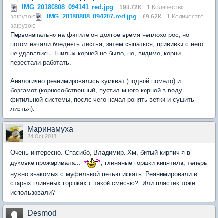
IMG_20180808_094141_red.jpg
198.72К
1 Количество
IMG_20180808_094207-red.jpg
загрузок:
69.62К
1 Количество
загрузок:
Первоначально на фитиле он долгое время неплохо рос, но
потом начали бледнеть листья, затем сыпаться, прививки с него
не удавались. Гнилых корней не было, но, видимо, корни
перестали работать.
Аналогично реанимировались кумкват (подвой помело) и
бергамот (корнесобственный, пустил много корней в воду
фитильной системы, после чего начал ронять ветки и сушить
листья).
Маринамуха
24 Oct 2018
Очень интересно. Спасибо, Владимир. Хм, битый кирпич я в
духовке прожаривала...
, глиняные горшки кипятила, теперь
нужно знакомых с муфельной печью искать. Реанимировали в
старых глиняных горшках с такой смесью? Или пластик тоже
использовали?
Desmod