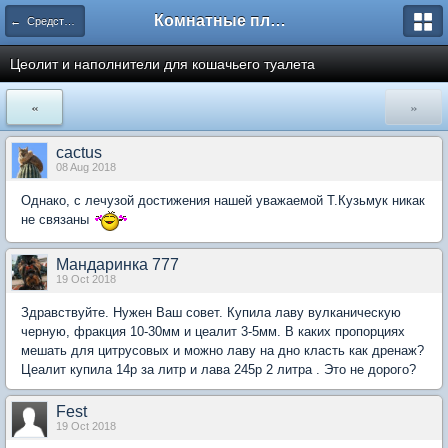
Комнатные плодовые экзоты
← Средства и оборудование для домашнего сада
Цеолит и наполнители для кошачьего туалета
«
»
cactus
08 Aug 2018
Однако, с лечузой достижения нашей уважаемой Т.Кузьмук никак
не связаны
Мандаринка 777
19 Oct 2018
Здравствуйте. Нужен Ваш совет. Купила лаву вулканическую
черную, фракция 10-30мм и цеалит 3-5мм. В каких пропорциях
мешать для цитрусовых и можно лаву на дно класть как дренаж?
Цеалит купила 14р за литр и лава 245р 2 литра . Это не дорого?
Fest
19 Oct 2018