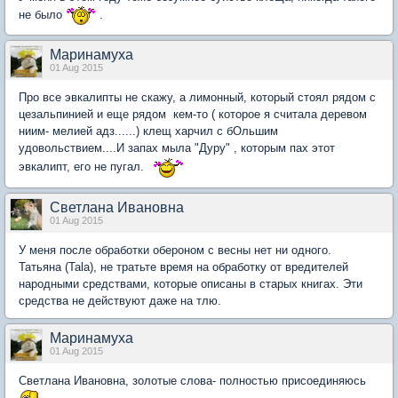
не было
.
Маринамуха
01 Aug 2015
Про все эвкалипты не скажу, а лимонный, который стоял рядом с
цезальпинией и еще рядом кем-то ( которое я считала деревом
ниим- мелией адз......) клещ харчил с бОльшим
удовольствием....И запах мыла "Дуру" , которым пах этот
эвкалипт, его не пугал.
Светлана Ивановна
01 Aug 2015
У меня после обработки обероном с весны нет ни одного.
Татьяна (Tala), не тратьте время на обработку от вредителей
народными средствами, которые описаны в старых книгах. Эти
средства не действуют даже на тлю.
Маринамуха
01 Aug 2015
Светлана Ивановна, золотые слова- полностью присоединяюсь