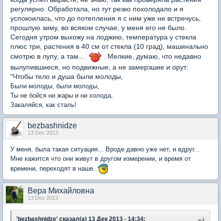
регулярно. Обработала, но тут резко похолодало и я
успокоилась, что до потепления я с ним уже не встречусь,
прошлую зиму, во всяком случае, у меня его не было.
Сегодня утром выхожу на лоджию, температура у стекла
плюс три, растения в 40 см от стекла (10 град), машинально
смотрю в лупу, а там...
. Мелкие, думаю, что недавно
вылупившиеся, но подвижные, а не замерзшие и орут:
"Чтобы тело и душа были молоды,
Были молоды, были молоды,
Ты не бойся ни жары и ни холода,
Закаляйся, как сталь!
bezbashnidze
13 Dec 2013
У меня, была такая ситуация... Вроде давно уже нет, и вдруг...
Мне кажится что они живут в другом измерении, и время от
времени, переходят в наше.
Вера Михайловна
13 Dec 2013
'bezbashnidze' сказал(а) 13 Дек 2013 - 14:34: