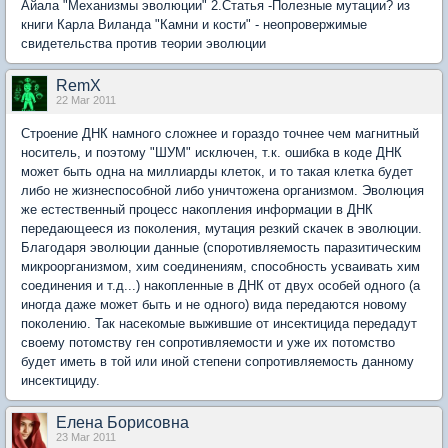
Айала "Механизмы эволюции" 2.Статья -Полезные мутации? из
книги Карла Виланда "Камни и кости" - неопровержимые
свидетельства против теории эволюции
RemX
22 Mar 2011
Строение ДНК намного сложнее и гораздо точнее чем магнитный
носитель, и поэтому "ШУМ" исключен, т.к. ошибка в коде ДНК
может быть одна на миллиарды клеток, и то такая клетка будет
либо не жизнеспособной либо уничтожена организмом. Эволюция
же естественный процесс накопления информации в ДНК
передающееся из поколения, мутация резкий скачек в эволюции.
Благодаря эволюции данные (споротивляемость паразитическим
микроорганизмом, хим соединениям, способность усваивать хим
соединения и т.д...) накопленные в ДНК от двух особей одного (а
иногда даже может быть и не одного) вида передаются новому
поколению. Так насекомые выжившие от инсектицида передадут
своему потомству ген сопротивляемости и уже их потомство
будет иметь в той или иной степени сопротивляемость данному
инсектициду.
Елена Борисовна
23 Mar 2011