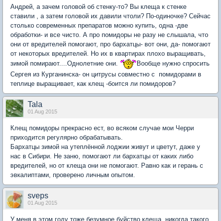
Андрей, а зачем головой об стенку-то? Вы клеща к стенке
ставили , а затем головой их давили чтоли? По-одиночке? Сейчас
столько современных препаратов можно купить, одна -две
обработки- и все чисто. А про помидоры не разу не слышала, что
они от вредителей помогают, про бархатцы- вот они, да- помогают
от некоторых вредителей. Но их в квартирах плохо выращивать,
зимой помирают....Однолетние они.
Вообще нужно спросить
Сергея из Курганинска- он цитрусы совместно с помидорами в
теплице выращивает, как клещ -боится ли помидоров?
Tala
01 Aug 2015
Клещ помидоры прекрасно ест, во всяком случае мои Черри
приходится регулярно обрабатывать.
Бархатцы зимой на утеплённой лоджии живут и цветут, даже у
нас в Сибири. Не заню, помогают ли бархатцы от каких либо
вредителей, но от клеща они не помогают. Равно как и герань с
эвкалиптами, проверено личным опытом.
sveps
01 Aug 2015
У меня в этом году тоже безумное буйство клеща, никогда такого