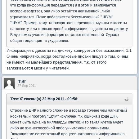
что когда информация передаётся ( а в этом и заключается
воспроизводство), она либо остаётся неизменной, либо
утрачивается. Плюс добавляется бессмысленный " ШУМ"
"ШУМ". Пример тому- многократная перезапись музыки с кассеты
на кассету, или компьютерной информации - с дискеты на дискету.
В лучшем случае информация остается неизменной. Однако
общая тенденция - к ухудшению.
Информация с дискеты на дискету копируется без искажений, 1:1
Очень неприятно, когда бестолковые писаки пишут о том, о чём
не имеют ни малейшего представления, т.к. от этого
загаживаются мозги у читателей.
mar
27 Sep 2011
'RemX' сказал(а) 22 Мар 2011 - 09:56:
Строение ДНК намного сложнее и гораздо точнее чем магнитный
носитель, и поэтому "ШУМ" исключен, т.к. ошибка в коде ДНК
может быть одна на миллиарды клеток, и то такая клетка будет
либо не жизнеспособной либо уничтожена организмом.
Эволюция же естественный процесс накопления информации в