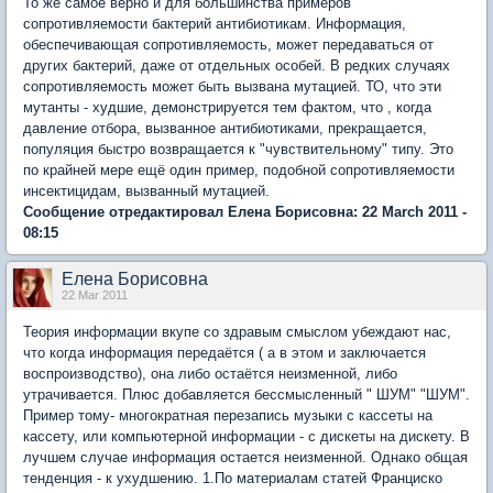
То же самое верно и для большинства примеров
сопротивляемости бактерий антибиотикам. Информация,
обеспечивающая сопротивляемость, может передаваться от
других бактерий, даже от отдельных особей. В редких случаях
сопротивляемость может быть вызвана мутацией. ТО, что эти
мутанты - худшие, демонстрируется тем фактом, что , когда
давление отбора, вызванное антибиотиками, прекращается,
популяция быстро возвращается к "чувствительному" типу. Это
по крайней мере ещё один пример, подобной сопротивляемости
инсектицидам, вызванный мутацией.
Сообщение отредактировал Елена Борисовна: 22 March 2011 -
08:15
Елена Борисовна
22 Mar 2011
Теория информации вкупе со здравым смыслом убеждают нас,
что когда информация передаётся ( а в этом и заключается
воспроизводство), она либо остаётся неизменной, либо
утрачивается. Плюс добавляется бессмысленный " ШУМ" "ШУМ".
Пример тому- многократная перезапись музыки с кассеты на
кассету, или компьютерной информации - с дискеты на дискету. В
лучшем случае информация остается неизменной. Однако общая
тенденция - к ухудшению. 1.По материалам статей Франциско