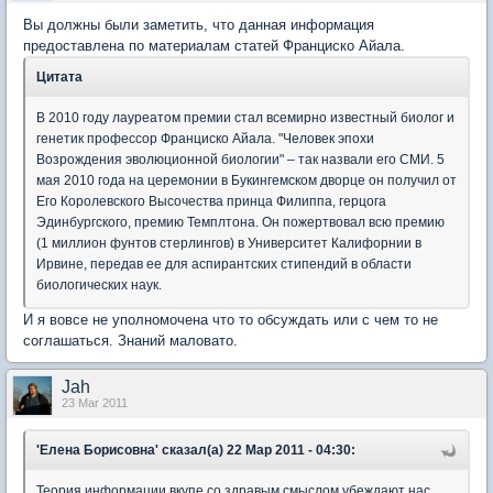
Вы должны были заметить, что данная информация
предоставлена по материалам статей Франциско Айала.
Цитата
В 2010 году лауреатом премии стал всемирно известный биолог и
генетик профессор Франциско Айала. "Человек эпохи
Возрождения эволюционной биологии" – так назвали его СМИ. 5
мая 2010 года на церемонии в Букингемском дворце он получил от
Его Королевского Высочества принца Филиппа, герцога
Эдинбургского, премию Темплтона. Он пожертвовал всю премию
(1 миллион фунтов стерлингов) в Университет Калифорнии в
Ирвине, передав ее для аспирантских стипендий в области
биологических наук.
И я вовсе не уполномочена что то обсуждать или с чем то не
соглашаться. Знаний маловато.
Jah
23 Mar 2011
'Елена Борисовна' сказал(а) 22 Мар 2011 - 04:30:
Теория информации вкупе со здравым смыслом убеждают нас,