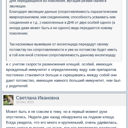
ДНК передающееся из поколения, мутация резкий скачек в
эволюции.
Благодаря эволюции данные (споротивляемость паразитическим
микроорганизмом, хим соединениям, способность усваивать хим
соединения и т.д...) накопленные в ДНК от двух особей одного (а
иногда даже может быть и не одного) вида передаются новому
поколению.
Так насекомые выжившие от инсектицида передадут своему
потомству ген сопротивляемости и уже их потомство будет иметь
в той или иной степени сопротивляемость данному инсектициду.
и с учетом скорости размножения клещей, особей, имеющих
врожденный иммунитет к определенному виду хим препаратов
постоянно становится больше и скрещиваясь между собой они
дают потомство, имеющее намного больший иммунитет, чем был
у родителей.
Светлана Ивановна
13 Dec 2013
Может быть и не совсем в тему, но в первый момент руки
опустились. Недели две назад обнаружила на лоджии клеща.
очень удивилась,
Когда увидела, что его много и крупненький,
когда успел вырасти, не знаю, так как проверяла
растения