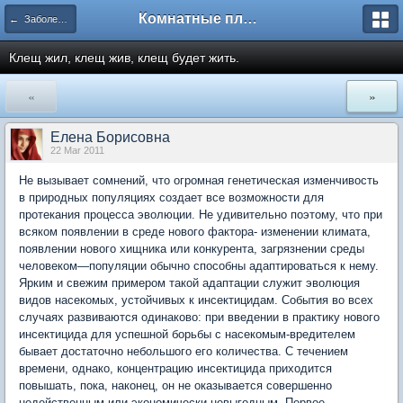
Комнатные плодовые экзоты
← Заболевания и вредители
Клещ жил, клещ жив, клещ будет жить.
«
»
Елена Борисовна
22 Mar 2011
Не вызывает сомнений, что огромная генетическая изменчивость
в природных популяциях создает все возможности для
протекания процесса эволюции. Не удивительно поэтому, что при
всяком появлении в среде нового фактора- изменении климата,
появлении нового хищника или конкурента, загрязнении среды
человеком—популяции обычно способны адаптироваться к нему.
Ярким и свежим примером такой адаптации служит эволюция
видов насекомых, устойчивых к инсектицидам. События во всех
случаях развиваются одинаково: при введении в практику нового
инсектицида для успешной борьбы с насекомым-вредителем
бывает достаточно небольшого его количества. С течением
времени, однако, концентрацию инсектицида приходится
повышать, пока, наконец, он не оказывается совершенно
недейственным или экономически невыгодным. Первое