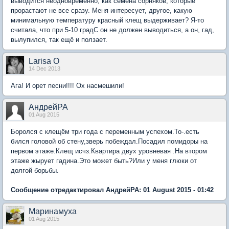
выводится неодновременно, как семена сорняков, которые
прорастают не все сразу. Меня интересует, другое, какую
минимальную температуру красный клещ выдерживает? Я-то
считала, что при 5-10 градС он не должен выводиться, а он, гад,
вылупился, так ещё и ползает.
Larisa O
14 Dec 2013
Ага! И орет песни!!!! Ох насмешили!
АндрейРА
01 Aug 2015
Боролся с клещём три года с переменным успехом.То-.есть
бился головой об стену,зверь побеждал.Посадил помидоры на
первом этаже.Клещ исчз.Квартира двух уровневая .На втором
этаже жырует гадина.Это может быть?Или у меня глюки от
долгой борьбы.
Сообщение отредактировал АндрейРА: 01 August 2015 - 01:42
Маринамуха
01 Aug 2015