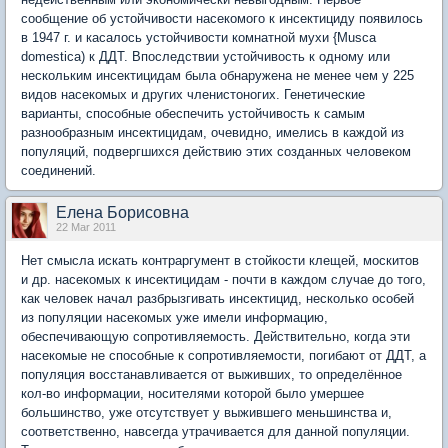
сообщение об устойчивости насекомого к инсектициду появилось
в 1947 г. и касалось устойчивости комнатной мухи {Musca
domestica) к ДДТ. Впоследствии устойчивость к одному или
нескольким инсектицидам была обнаружена не менее чем у 225
видов насекомых и других членистоногих. Генетические
варианты, способные обеспечить устойчивость к самым
разнообразным инсектицидам, очевидно, имелись в каждой из
популяций, подвергшихся действию этих созданных человеком
соединений.
Елена Борисовна
22 Mar 2011
Нет смысла искать контраргумент в стойкости клещей, москитов
и др. насекомых к инсектицидам - почти в каждом случае до того,
как человек начал разбрызгивать инсектицид, несколько особей
из популяции насекомых уже имели информацию,
обеспечивающую сопротивляемость. Действительно, когда эти
насекомые не способные к сопротивляемости, погибают от ДДТ, а
популяция восстанавливается от выживших, то определённое
кол-во информации, носителями которой было умершее
большинство, уже отсутствует у выжившего меньшинства и,
соответственно, навсегда утрачивается для данной популяции.