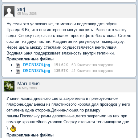
serj
05 May 2008
Ну если это усложнение, то можно и подставку для обуви.
Правда 6 Вт, что они интересно могут нагреть. Разве что чашку
воды. Сверху накрываю стеклом, просто фото без стекла. Стекло
состоит из двух частей. Раздвигая их регулирую температуру.
Через щель между стёклами осуществляется вентиляция.
Водяная баня поддерживает влажность внутри теплички.
Прикрепленные файлы
DSCN1874.jpg
151.62К
63 Количество загрузок:
DSCN1875.jpg
135.57К
41 Количество загрузок:
Магнолия
06 May 2008
У меня лампа дневного света закреплена в прямоугольном
плафоне,сделанном из пластикового короба для проводов,у него
отпилена одна сторона.Длинна-любая,по размеру
лампы.Поскольку рамы деревянные,легко закрепили на них при
помощи кронштейнов-уголков.Сверху ставится тепличка(или две
).
Прикрепленные файлы