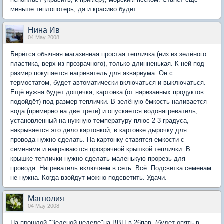
меньше теплопотерь, да и красиво будет.
Нина Ив
04 May 2008
Берётся обычная магазинная простая тепличка (низ из зелёного
пластика, верх из прозрачного), только длинненькая. К ней под
размер покупается нагреватель для аквариума. Он с
термостатом, будет автоматически включаться и выключаться.
Ещё нужна будет дощечка, картонка (от нарезанных продуктов
подойдёт) под размер теплички. В зелёную ёмкость наливается
вода (примерно на две трети) и опускается водонагреватель,
установленный на нужную температуру плюс 2-3 градуса,
накрывается это дело картонкой, в картонке дырочку для
провода нужно сделать. На картонку ставятся емкости с
семенами и накрываются прозрачной крышкой теплички. В
крышке теплички нужно сделать маленькую прорезь для
провода. Нагреватель включаем в сеть. Всё. Подсветка семенам
не нужна. Когда взойдут можно подсветить. Удачи.
Магнолия
04 May 2008
На прошлой "Зеленой неделе"на ВВЦ в 26пав. (будет опять в