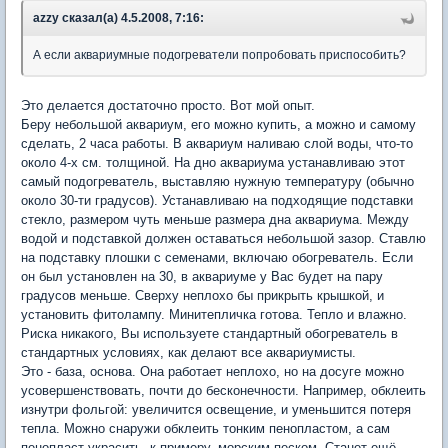
azzy сказал(а) 4.5.2008, 7:16:
А если аквариумные подогреватели попробовать приспособить?
Это делается достаточно просто. Вот мой опыт.
Беру небольшой аквариум, его можно купить, а можно и самому
сделать, 2 часа работы. В аквариум наливаю слой воды, что-то
около 4-х см. толщиной. На дно аквариума устанавливаю этот
самый подогреватель, выставляю нужную температуру (обычно
около 30-ти градусов). Устанавливаю на подходящие подставки
стекло, размером чуть меньше размера дна аквариума. Между
водой и подставкой должен оставаться небольшой зазор. Ставлю
на подставку плошки с семенами, включаю обогреватель. Если
он был установлен на 30, в аквариуме у Вас будет на пару
градусов меньше. Сверху неплохо бы прикрыть крышкой, и
установить фитолампу. Минитепличка готова. Тепло и влажно.
Риска никакого, Вы используете стандартный обогреватель в
стандартных условиях, как делают все аквариумисты.
Это - база, основа. Она работает неплохо, но на досуге можно
усовершенствовать, почти до бесконечности. Например, обклеить
изнутри фольгой: увеличится освещение, и уменьшится потеря
тепла. Можно снаружи обклеить тонким пенопластом, а сам
пенопласт украсить, к примеру, морским песком. Станет ещё