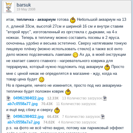
barsuk
19 May 2008
итак,
тепличка - аквариум
готова
Небольшой аквариум на 13
л, длиной 33см, высотой 27см и шириной 16 см и внутри ставим
"второй ярус", изготовленный из оргстекла с дырками, на 4-х
ножках. Теперь в тепличку можно составить посевы в 2 яруса.
оочоченьь удобно и весьма эстетично. Сверху натягиваем тонкую
пищевую плёнку (можно использовать стекло) а также всё енто
дело можно подсвечивать лампами
Ах да, в моей онструкции
не хватает самого главного - нагревательного коврика для
террариума, который нужно подложить под аквариум
Просто
мне с ценой никак не определятся в магазине - жду, когда на
товар цена будет
Но в принципе, ничего не изменится, просто под низ аквариума-
теплички будет положен коврик
049f61984f22.jpg
12.33К
13 Количество загрузок:
ab7c0558a77.jpg
70.43К
11 Количество загрузок:
и ещё вид сбоку и сверху
049f61984f22.jpg
66.43К
7 Количество загрузок:
ab7c0558a7a7.jpg
74.02К
4 Количество загрузок:
p.s. на фото не всё чётко видно, потому как парниковый эффект