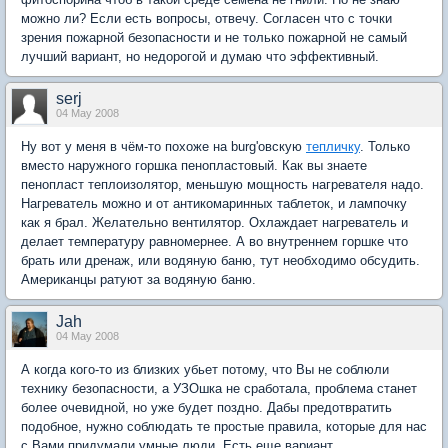
можно ли? Если есть вопросы, отвечу. Согласен что с точки
зрения пожарной безопасности и не только пожарной не самый
лучший вариант, но недорогой и думаю что эффективный.
serj
04 May 2008
Ну вот у меня в чём-то похоже на burg'овскую
тепличку
. Только
вместо наружного горшка пенопластовый. Как вы знаете
пенопласт теплоизолятор, меньшую мощность нагревателя надо.
Нагреватель можно и от антикомаринных таблеток, и лампочку
как я брал. Желательно вентилятор. Охлаждает нагреватель и
делает температуру равномернее. А во внутреннем горшке что
брать или дренаж, или водяную баню, тут необходимо обсудить.
Американцы ратуют за водяную баню.
Jah
04 May 2008
А когда кого-то из близких убьет потому, что Вы не соблюли
технику безопасности, а УЗОшка не сработала, проблема станет
более очевидной, но уже будет поздно. Дабы предотвратить
подобное, нужно соблюдать те простые правила, которые для нас
с Вами придумали умные люди. Есть еще вариант