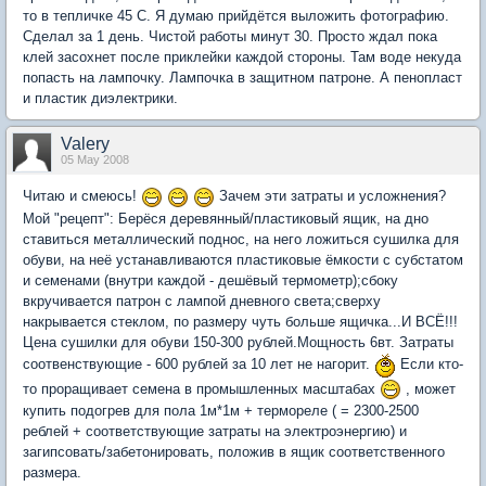
то в тепличке 45 С. Я думаю прийдётся выложить фотографию.
Сделал за 1 день. Чистой работы минут 30. Просто ждал пока
клей засохнет после приклейки каждой стороны. Там воде некуда
попасть на лампочку. Лампочка в защитном патроне. А пенопласт
и пластик диэлектрики.
Valery
05 May 2008
Читаю и смеюсь!
Зачем эти затраты и усложнения?
Мой "рецепт": Берёся деревянный/пластиковый ящик, на дно
ставиться металлический поднос, на него ложиться сушилка для
обуви, на неё устанавливаются пластиковые ёмкости с субстатом
и семенами (внутри каждой - дешёвый термометр);сбоку
вкручивается патрон с лампой дневного света;сверху
накрывается стеклом, по размеру чуть больше ящичка...И ВСЁ!!!
Цена сушилки для обуви 150-300 рублей.Мощность 6вт. Затраты
соотвенствующие - 600 рублей за 10 лет не нагорит.
Если кто-
то проращивает семена в промышленных масштабах
, может
купить подогрев для пола 1м*1м + термореле ( = 2300-2500
реблей + соответствующие затраты на электроэнергию) и
загипсовать/забетонировать, положив в ящик соответственного
размера.