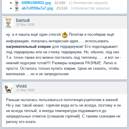
049f61984f22.jpg
32.56К
12 Количество загрузок:
ab7c0558a7a7.jpg
25.51К
14 Количество загрузок:
barsuk
10 May 2008
ну, а я нашла ещё один способ
Почитав и пособирав ещё
информацию, попалась интересная идея..... использовать
нагревательный коврик
для террариумов! Его подкладывают
под террариумы или на стенку террариума. Но, обычно, под низ.
Т.е. точно также его можно постелить под тепличку...... и вот он -
нижний подогрев готов!!!! Размеры ковриков РАЗНЫЕ. Легко и
просто. Осталось только купить коврик. Цена не сказать, чтобы
маленькая.... но и не запредельная.
vivas
12 May 2008
Раньше пыталась пользоваться полотенцесушителем в ванной.
Но у нас такой нюанс: горячая вода есть не всегда, поэтому и он
не всегда теплый, а иногда температура поднимается до
запредельных отметок (слишком горячий). С такими скачками не
рискну его юзать