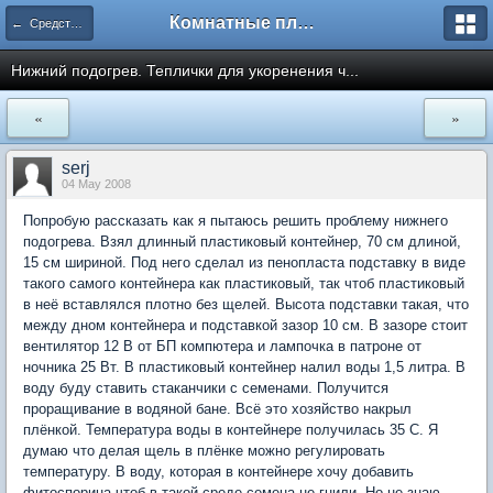
Комнатные плодовые экзоты
← Средства и оборудование для домашнего сада
Нижний подогрев. Теплички для укоренения ч...
«
»
serj
04 May 2008
Попробую рассказать как я пытаюсь решить проблему нижнего
подогрева. Взял длинный пластиковый контейнер, 70 см длиной,
15 см шириной. Под него сделал из пенопласта подставку в виде
такого самого контейнера как пластиковый, так чтоб пластиковый
в неё вставлялся плотно без щелей. Высота подставки такая, что
между дном контейнера и подставкой зазор 10 см. В зазоре стоит
вентилятор 12 В от БП компютера и лампочка в патроне от
ночника 25 Вт. В пластиковый контейнер налил воды 1,5 литра. В
воду буду ставить стаканчики с семенами. Получится
проращивание в водяной бане. Всё это хозяйство накрыл
плёнкой. Температура воды в контейнере получилась 35 С. Я
думаю что делая щель в плёнке можно регулировать
температуру. В воду, которая в контейнере хочу добавить
фитоспорина чтоб в такой среде семена не гнили. Но не знаю