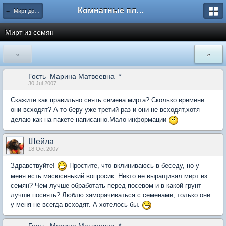
Комнатные плодовые экзоты
← Мирт дома твоего
Мирт из семян
«
»
Гость_Марина Матвеевна_*
30 Jul 2007
Скажите как правильно сеять семена мирта? Сколько времени
они всходят? А то беру уже третий раз и они не всходят,хотя
делаю как на пакете написанно.Мало информации
Шейла
18 Oct 2007
Здравствуйте!
Простите, что вклиниваюсь в беседу, но у
меня есть масюсенький вопросик. Никто не выращивал мирт из
семян? Чем лучше обработать перед посевом и в какой грунт
лучше посеять? Люблю заморачиваться с семенами, только они
у меня не всегда всходят. А хотелось бы.
Гость_Марина Матвеевна_*