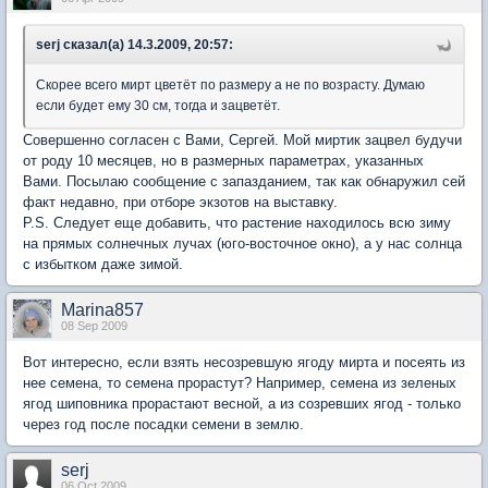
serj сказал(а) 14.3.2009, 20:57:
Скорее всего мирт цветёт по размеру а не по возрасту. Думаю
если будет ему 30 см, тогда и зацветёт.
Совершенно согласен с Вами, Сергей. Мой миртик зацвел будучи
от роду 10 месяцев, но в размерных параметрах, указанных
Вами. Посылаю сообщение с запазданием, так как обнаружил сей
факт недавно, при отборе экзотов на выставку.
P.S. Следует еще добавить, что растение находилось всю зиму
на прямых солнечных лучах (юго-восточное окно), а у нас солнца
с избытком даже зимой.
Marina857
08 Sep 2009
Вот интересно, если взять несозревшую ягоду мирта и посеять из
нее семена, то семена прорастут? Например, семена из зеленых
ягод шиповника прорастают весной, а из созревших ягод - только
через год после посадки семени в землю.
serj
06 Oct 2009