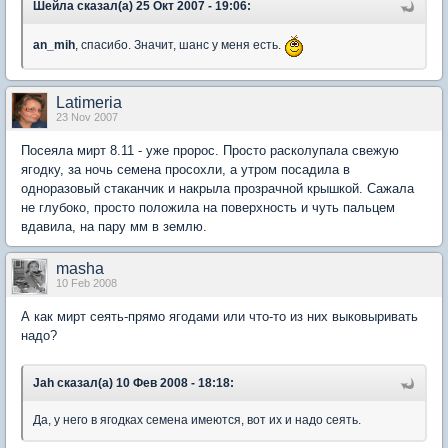
Шейла сказал(а) 25 Окт 2007 - 19:06:
an_mih
, спасибо. Значит, шанс у меня есть.
Latimeria
23 Nov 2007
Посеяла мирт 8.11 - уже пророс. Просто расколупала свежую
ягодку, за ночь семена просохли, а утром посадила в
одноразовый стаканчик и накрыла прозрачной крышкой. Сажала
не глубоко, просто положила на поверхность и чуть пальцем
вдавила, на пару мм в землю.
masha
10 Feb 2008
А как мирт сеять-прямо ягодами или что-то из них выковыривать
надо?
Jah сказал(а) 10 Фев 2008 - 18:18:
Да, у него в ягодках семена имеются, вот их и надо сеять.