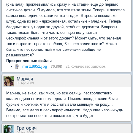
(сначала), проклёвывались сразу и на стадии ещё до первых
листиков дохли. Я думала, что это из-за зимы. Теперь я посеяла
самые последние остатки из тех ягодок. Выросли несколько
штук, одна из них - ярко-зелёная, остальные - бледные. Теперь
бледные дохнут одна за другой, зелёная держится. Вопросы
такие: может быть, что часть сеянцев получается
бесхлорофильная и от этого дохнет? Может быть, что зелёная
так и вырастет просто зелёная, без пестролистности? Может
быть, что пестролистный мирт семенами вообще не
размножается?
Прикрепленные файлы
mirt18051.jpg
70.86К
21 Количество загрузок:
Маруся
05 Apr 2009
Марина, не знаю, как мирт, но все сеянцы пестролистного
каламондина потихоньку сдохли. Причем всходы такие были
бурные и крепкие, что я рассчитывала минимум на рощу...
Видимо, все дело в бесхлорофильности. Надо еще чего-нибудь
пестролистное посеять и посмотреть, что будет.
Григорич
06 Apr 2009