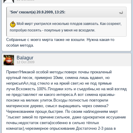
'Sov' сказал(а) 20.9.2009, 13:25:
Мой мирт ухитрился несколько плодов завязать. Как созреют,
попробую посеять - покупные у меня не всходили.
Собранные с моего мирта также не взошли. Нужна какая-то
особая метода.
Balagur
12 Oct 2009
Привет!Никакой особой методы:поверх почвы прокаленый
крупный песок, примерно 10мм, семена лишь вдавил, но
неприсыпАл,под стекло и на яркий свет,но не под прямые
лучи.Всхожесть 100%.Плодики хоть и съедобны,но на мой взгляд
не представляют ни какого интереса.А вот семена красивы-
похожи на мелких улиток.Всходы полностью повторили
материнское дерево, смысл выращивать через семена?
Черенкованием проще,быстрее. По своим наблюдениям мирт
"лысеет зимой по причине:сильное, даже однократное иссушение
почвы,недостаток света(особенно в сильно тёплых
комнатах),черезмерное опрыскивание.Достаточно 2-3 раза в