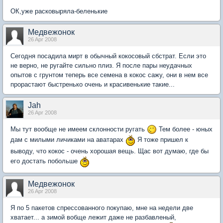
ОК,уже расковыряла-беленькие
Медвежонок
26 Apr 2008
Сегодня посадила мирт в обычный кокосовый сбстрат. Если это
не верно, не ругайте сильно плиз. Я после пары неудачных
опытов с грунтом теперь все семена в кокос сажу, они в нем все
прорастают быстренько очень и красивенькие такие...
Jah
26 Apr 2008
Мы тут вообще не имеем склонности ругать
Тем более - юных
дам с милыми личиками на аватарах
Я тоже пришел к
выводу, что кокос - очень хорошая вещь. Щас вот думаю, где бы
его достать побольше
Медвежонок
26 Apr 2008
Я по 5 пакетов спрессованного покупаю, мне на недели две
хватает... а зимой вобще лежит даже не разбавленый,