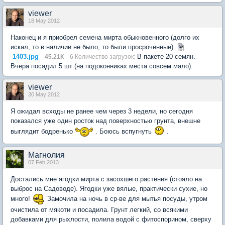
viewer
18 May 2012
Наконец и я приобрел семена мирта обыкновенного (долго их
искал, то в наличии не было, то были просроченные).
1403.jpg
В пакете 20 семян.
45.21К
6 Количество загрузок:
Вчера посадил 5 шт (на подоконниках места совсем мало).
viewer
30 May 2012
Я ожидал всходы не ранее чем через 3 недели, но сегодня
показался уже один росток над поверхностью грунта, внешне
выглядит бодренько
. Боюсь вспугнуть
.
Магнолия
07 Feb 2013
Достались мне ягодки мирта с засохшего растения (стояло на
выброс на Садоводе). Ягодки уже вялые, практически сухие, но
много!
Замочила на ночь в ср-ве для мытья посуды, утром
очистила от мякоти и посадила. Грунт легкий, со всякими
добавками для рыхлости, полила водой с фитоспорином, сверху