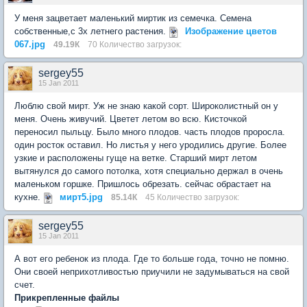
У меня зацветает маленький миртик из семечка. Семена
собственные,с 3х летнего растения.
Изображение цветов
067.jpg
49.19К
70 Количество загрузок:
sergey55
15 Jan 2011
Люблю свой мирт. Уж не знаю какой сорт. Широколистный он у
меня. Очень живучий. Цветет летом во всю. Кисточкой
переносил пыльцу. Было много плодов. часть плодов проросла.
один росток оставил. Но листья у него уродились другие. Более
узкие и расположены гуще на ветке. Старший мирт летом
вытянулся до самого потолка, хотя специально держал в очень
маленьком горшке. Пришлось обрезать. сейчас обрастает на
кухне.
мирт5.jpg
85.14К
45 Количество загрузок:
sergey55
15 Jan 2011
А вот его ребенок из плода. Где то больше года, точно не помню.
Они своей неприхотливостью приучили не задумываться на свой
счет.
Прикрепленные файлы