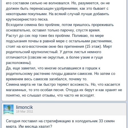
его составом сильно не волновался. Но, разумеется, он не
должен быть перенасыщен удобрениями, как это бывает с
некоторыми покупными. На всякий случай лучше добавить
крупнозернистого песка.
Всходили семена без проблем, потом пришлось прореживать
основательно, оставил только парочку, спустя время.
Растут до сих пор тоже без проблем. Поливаю, по мере
подсыхания почвы в равной мере с остальными растениями,
стоят на юго-восточном окне без притенения (15 этаж). Мирт
родительский крупнолистный. У деток листья немного
отличаются (совсем не округлые, а более узкие и гуще
расположены).
Да, еще заметил, что многие осыпавшиеся в горшок к
родительскому растению плоды давали самосев. Но затем со
временем весь самосев загибался, почему то.
Семена мирта не так быстро теряют всхожесть. Но, что касается
магазинных, то это особая песня. Откуда их берут и как хранят не
понятно, но слышал отзывы, что часто не всходят.
limoncik
18 Mar 2011
Сегодня поставил на стратификацию в холодильник 33 семян
мирта. Им месяца хватит?