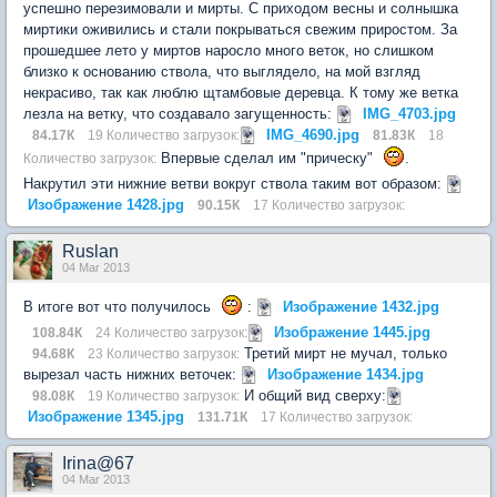
успешно перезимовали и мирты. С приходом весны и солнышка
миртики оживились и стали покрываться свежим приростом. За
прошедшее лето у миртов наросло много веток, но слишком
близко к основанию ствола, что выглядело, на мой взгляд
некрасиво, так как люблю щтамбовые деревца. К тому же ветка
лезла на ветку, что создавало загущенность:
IMG_4703.jpg
IMG_4690.jpg
84.17К
19 Количество загрузок:
81.83К
18
Впервые сделал им "прическу"
.
Количество загрузок:
Накрутил эти нижние ветви вокруг ствола таким вот образом:
Изображение 1428.jpg
90.15К
17 Количество загрузок:
Ruslan
04 Mar 2013
В итоге вот что получилось
:
Изображение 1432.jpg
Изображение 1445.jpg
108.84К
24 Количество загрузок:
Третий мирт не мучал, только
94.68К
23 Количество загрузок:
вырезал часть нижних веточек:
Изображение 1434.jpg
И общий вид сверху:
98.08К
19 Количество загрузок:
Изображение 1345.jpg
131.71К
17 Количество загрузок:
Irina@67
04 Mar 2013