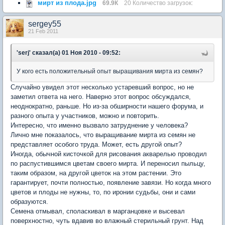
мирт из плода.jpg
69.9К
20 Количество загрузок:
sergey55
21 Feb 2011
'serj' сказал(а) 01 Ноя 2010 - 09:52:
У кого есть положительный опыт выращивания мирта из семян?
Случайно увидел этот несколько устаревший вопрос, но не
заметил ответа на него. Наверно этот вопрос обсуждался,
неоднократно, раньше. Но из-за обширности нашего форума, и
разного опыта у участников, можно и повторить.
Интересно, что именно вызвало затруднение у человека?
Лично мне показалось, что выращивание мирта из семян не
представляет особого труда. Может, есть другой опыт?
Иногда, обычной кисточкой для рисования акварелью проводил
по распустившимся цветам своего мирта. И переносил пыльцу,
таким образом, на другой цветок на этом растении. Это
гарантирует, почти полностью, появление завязи. Но когда много
цветов и плоды не нужны, то, по иронии судьбы, они и сами
образуются.
Семена отмывал, споласкивал в марганцовке и высевал
поверхностно, чуть вдавив во влажный стерильный грунт. Над