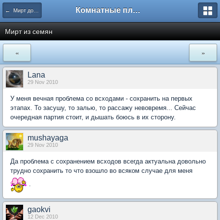
Комнатные плодовые экзоты
← Мирт дома твоего
Мирт из семян
«
»
Lana
29 Nov 2010
У меня вечная проблема со всходами - сохранить на первых
этапах. То засушу, то залью, то рассажу невовремя... Сейчас
очередная партия стоит, и дышать боюсь в их сторону.
mushayaga
29 Nov 2010
Да проблема с сохранением всходов всегда актуальна довольно
трудно сохранить то что взошло во всяком случае для меня
.
gaokvi
12 Dec 2010