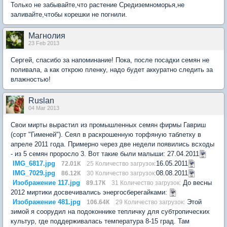
Только не забывайте,что растение Средиземноморья,не
заливайте,чтобы корешки не погнили.
Магнолия
23 Feb 2013
Сергей, спасибо за напоминание! Пока, после посадки семян не
поливала, а как открою пленку, надо будет аккуратно следить за
влажностью!
Ruslan
04 Mar 2013
Свои мирты вырастил из промышленных семян фирмы Гавриш
(сорт "Гименей"). Сеял в раскрошенную торфяную таблетку в
апреле 2011 года. Примерно через две недели появились всходы
- из 5 семян проросло 3. Вот такие были малыши: 27.04.2011
IMG_6817.jpg
16.05.2011
72.01К
25 Количество загрузок:
IMG_7029.jpg
08.08.2011
86.12К
30 Количество загрузок:
Изображение 117.jpg
До весны
89.17К
31 Количество загрузок:
2012 миртики досвечивались энергосберегайками:
Изображение 481.jpg
Этой
106.64К
29 Количество загрузок:
зимой я соорудил на подоконнике тепличку для субтропических
культур, где поддерживалась температура 8-15 град. Там