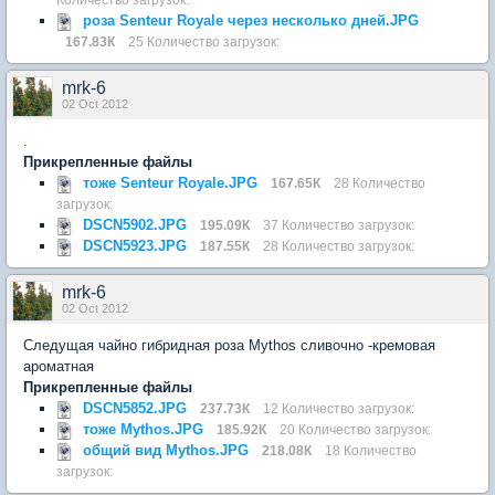
роза Senteur Royale через несколько дней.JPG
167.83К
25 Количество загрузок:
mrk-6
02 Oct 2012
.
Прикрепленные файлы
тоже Senteur Royale.JPG
167.65К
28 Количество
загрузок:
DSCN5902.JPG
195.09К
37 Количество загрузок:
DSCN5923.JPG
187.55К
28 Количество загрузок:
mrk-6
02 Oct 2012
Следущая чайно гибридная роза Mythos cливочно -кремовая
ароматная
Прикрепленные файлы
DSCN5852.JPG
237.73К
12 Количество загрузок:
тоже Mythos.JPG
185.92К
20 Количество загрузок:
общий вид Mythos.JPG
218.08К
18 Количество
загрузок: