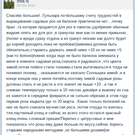
mrk-6
04 Oct 2012
Спасибо большое!..Гульнара по-большому счету трудностей в
выращивании садовых роз на балконе практически нет...,почву
брал ,та которая продается для роз в пакетах,удобрения обычные
жидкие опять же для роз ,в гранулах мне как-то менее привычно ,
(полил и вроде сразу отдача а из гранул незнаю как долго будет
до корней доходить-пока не пробовал)зимовка должна быть
обязательно,стараюсь держать зимой ниже +10 но не ниже +5
(как-то боязно)помню когда еще не было балкона зимовала у
меня в комнате садовая роза,сначала я радовался ,что цвела
зимой,потом побеги стали тонкими,стали вытягиваться-я тогда не
понимал почему,...оказывается не хватало Солнышка зимой ,и в
конце концов она у меня погибла,поэтому зимой садовые розы
должны спать и не расти а это значит не выше +10...а так я
снижаю температуру только в 10 числах декабря а вывожу из сна
их кажется в середине февраля,и не сильно обрезаю,в этом году
первая роза зацвела где то 20 марта...Каких только болезней на
них не было:сначала мучнистая роса ,потом откуда то взялась
тля,паутинный клещ и сейчас из всего этого остался красный
клещ-очень сложный орешек!Перелез с цитрусовых и мне
показалось что розы ему даже больше по вкусу,сейчас борюсь
старыми народными методами ,но большими дозами(не