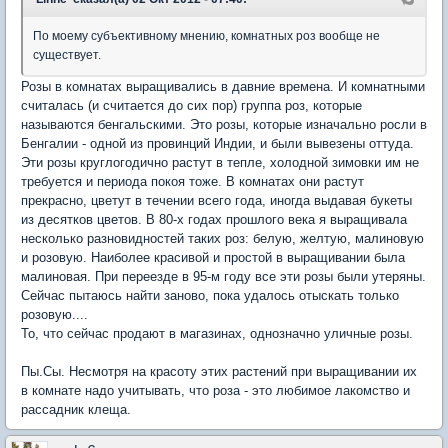
По моему субъективному мнению, комнатных роз вообще не
существует.
Розы в комнатах выращивались в давние времена. И комнатными
считалась (и считается до сих пор) группа роз, которые
называются бенгальскими. Это розы, которые изначально росли в
Бенгалии - одной из провинций Индии, и были вывезены оттуда.
Эти розы круглогодично растут в тепле, холодной зимовки им не
требуется и периода покоя тоже. В комнатах они растут
прекрасно, цветут в течении всего года, иногда выдавая букеты
из десятков цветов. В 80-х годах прошлого века я выращивала
несколько разновидностей таких роз: белую, желтую, малиновую
и розовую. Наиболее красивой и простой в выращивании была
малиновая. При переезде в 95-м году все эти розы были утеряны.
Сейчас пытаюсь найти заново, пока удалось отыскать только
розовую....
То, что сейчас продают в магазинах, однозначно уличные розы.
Пы.Сы. Несмотря на красоту этих растений при выращивании их
в комнате надо учитывать, что роза - это любимое лакомство и
рассадник клеща.