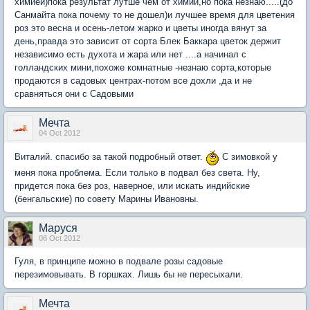
химией)пока результат лутше чем от химии,но пока незнаю.....(до
Санмайта пока почему то не дошел)и лучшее время для цветения
роз это весна и осень-летом жарко и цветы иногда вянут за
день,правда это зависит от сорта Блек Баккара цветок держит
независимо есть духота и жара или нет ....а начинал с
голландских мини,похоже комнатные -незнаю сорта,которые
продаются в садовых центрах-потом все дохли ,да и не
сравняться они с Садовыми
Мечта
04 Oct 2012
Виталий. спасибо за такой подробный ответ.
С зимовкой у
меня пока проблема. Если только в подвал без света. Ну,
придется пока без роз, наверное, или искать индийские
(бенгальские) по совету Марины Ивановны.
Маруся
06 Oct 2012
Гуля, в принципе можно в подвале розы садовые
перезимовывать. В горшках. Лишь бы не пересыхали.
Мечта