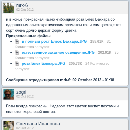
mrk-6
02 Oct 2012
и в конце прекрасная чайно -гибридная роза Блек Баккара со
сдержанным аристократическим ароматом как и сам цветок,этот
сорт очень долго держит форму цветка
Прикрепленные файлы
в полный рост Блеэк Баккара.JPG
255.61К
31
Количество загрузок:
естественное закатное освещение.JPG
202.91К
35
Количество загрузок:
роза Блек Баккара.JPG
205.73К
24 Количество
загрузок:
Сообщение отредактировал mrk-6: 02 October 2012 - 01:38
zogri
02 Oct 2012
Розы всегда прекрасны. Недаром этот цветок воспет поэтами и
является королевой цветов.
Светлана Ивановна
02 Oct 2012