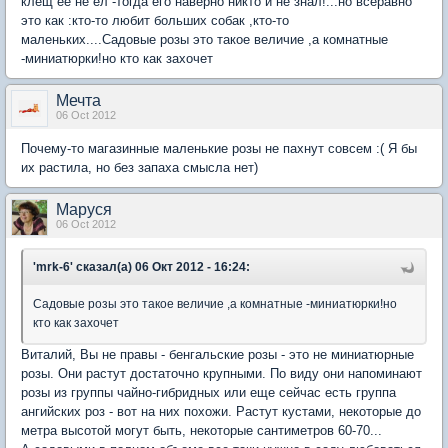
клещ ее не ел -тогда его наверно никто и не знал!...но всеравно
это как :кто-то любит больших собак ,кто-то
маленьких....Cадовые розы это такое величие ,а комнатные
-миниатюрки!но кто как захочет
Мечта
06 Oct 2012
Почему-то магазинные маленькие розы не пахнут совсем :( Я бы
их растила, но без запаха смысла нет)
Маруся
06 Oct 2012
'mrk-6' сказал(а) 06 Окт 2012 - 16:24:
Cадовые розы это такое величие ,а комнатные -миниатюрки!но
кто как захочет
Виталий, Вы не правы - бенгальские розы - это не миниатюрные
розы. Они растут достаточно крупными. По виду они напоминают
розы из группы чайно-гибридных или еще сейчас есть группа
ангийских роз - вот на них похожи. Растут кустами, некоторые до
метра высотой могут быть, некоторые сантиметров 60-70...