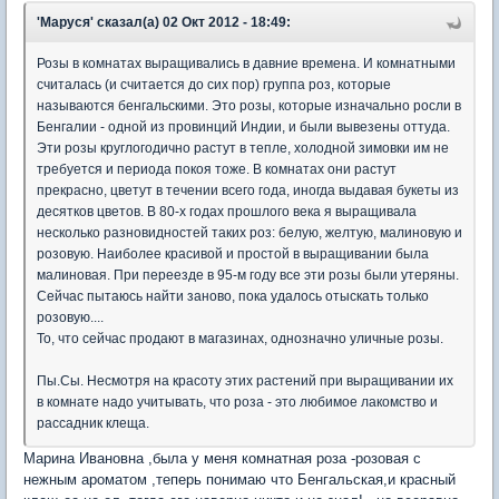
'Маруся' сказал(а) 02 Окт 2012 - 18:49:
Розы в комнатах выращивались в давние времена. И комнатными
считалась (и считается до сих пор) группа роз, которые
называются бенгальскими. Это розы, которые изначально росли в
Бенгалии - одной из провинций Индии, и были вывезены оттуда.
Эти розы круглогодично растут в тепле, холодной зимовки им не
требуется и периода покоя тоже. В комнатах они растут
прекрасно, цветут в течении всего года, иногда выдавая букеты из
десятков цветов. В 80-х годах прошлого века я выращивала
несколько разновидностей таких роз: белую, желтую, малиновую и
розовую. Наиболее красивой и простой в выращивании была
малиновая. При переезде в 95-м году все эти розы были утеряны.
Сейчас пытаюсь найти заново, пока удалось отыскать только
розовую....
То, что сейчас продают в магазинах, однозначно уличные розы.
Пы.Сы. Несмотря на красоту этих растений при выращивании их
в комнате надо учитывать, что роза - это любимое лакомство и
рассадник клеща.
Марина Ивановна ,была у меня комнатная роза -розовая с
нежным ароматом ,теперь понимаю что Бенгальская,и красный