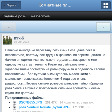
Комнатные плодовые экзоты
← Переселенцы поневоле
Садовые розы.....на балконе
«
»
mrk-6
02 Oct 2012
Наверно никогда не перестану петь гимн Розе..дача пока в
перспективе, поэтому все труды выращивания перемещаются на
балкон и подоконники,тесно,но что делать...наверно не мне
одному не хватает темы по Розам на сайте,поэтому с
удовольствием посмотрю на розы форумчан и поделюсь своими
наработками...Все кустики были куплены маленькими в
маленьких горшочках,за более чем 4 года все очень
разрослось...Первые снимки розово-малиновая чайногибридная
роза Senteur Royale c прекрасным сильным ароматом и очень
крупными цветами
Прикрепленные файлы
DSCN6655.JPG
252.47К
34 Количество загрузок:
роза Senteur Rouale ,бутон.JPG
171.93К
36
Количество загрузок: