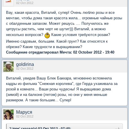
02 Oct 2012
Вау, какая красота, Виталий, супер! Очень люблю розы и все
мечтаю, чтобы дома такая красота жила... огромные чайные розы
с обалденным запахом. Может решусь .... Получилось же
цитрусы растить, чем черт не шутит))) Виталий, а можно
несколько вопросов?
Какие условия требуются розам?
Именно садовым, большим. Какой грунт? Как относятся к
обрезке? Какие трудности в выращивании?
Сообщение отредактировал Мечта: 02 October 2012 - 19:40
goldirina
02 Oct 2012
Виталий, увидев Вашу Блек Баккара, мгновенно вспомнила
кадры из фильма "Снежная королева", где Герда ухаживала за
розой в комнате... Ваши розы чудесны! Я выращиваю дома
(зимой) и на балконе (летом) розы, но они у меня меньше
размером. А такие большие... Супер!
Маруся
02 Oct 2012
'Linne' сказал(а) 02 Окт 2012 - 07:40: