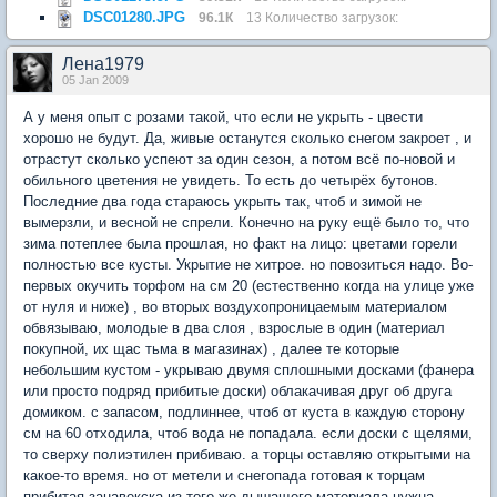
DSC01280.JPG
96.1К
13 Количество загрузок:
Лена1979
05 Jan 2009
А у меня опыт с розами такой, что если не укрыть - цвести
хорошо не будут. Да, живые останутся сколько снегом закроет , и
отрастут сколько успеют за один сезон, а потом всё по-новой и
обильного цветения не увидеть. То есть до четырёх бутонов.
Последние два года стараюсь укрыть так, чтоб и зимой не
вымерзли, и весной не спрели. Конечно на руку ещё было то, что
зима потеплее была прошлая, но факт на лицо: цветами горели
полностью все кусты. Укрытие не хитрое. но повозиться надо. Во-
первых окучить торфом на см 20 (естественно когда на улице уже
от нуля и ниже) , во вторых воздухопроницаемым материалом
обвязываю, молодые в два слоя , взрослые в один (материал
покупной, их щас тьма в магазинах) , далее те которые
небольшим кустом - укрываю двумя сплошными досками (фанера
или просто подряд прибитые доски) облакачивая друг об друга
домиком. с запасом, подлиннее, чтоб от куста в каждую сторону
см на 60 отходила, чтоб вода не попадала. если доски с щелями,
то сверху полиэтилен прибиваю. а торцы оставляю открытыми на
какое-то время. но от метели и снегопада готовая к торцам
прибитая занавекска из того же дышащего материала нужна.