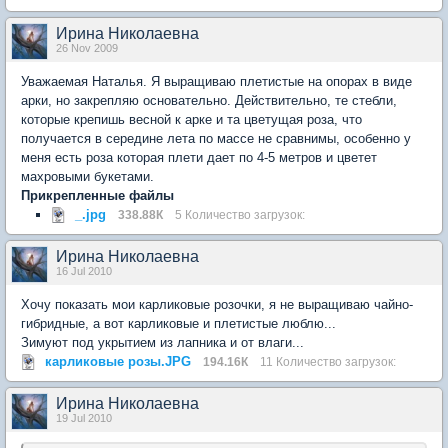
Ирина Николаевна
26 Nov 2009
Уважаемая Наталья. Я выращиваю плетистые на опорах в виде
арки, но закрепляю основательно. Действительно, те стебли,
которые крепишь весной к арке и та цветущая роза, что
получается в середине лета по массе не сравнимы, особенно у
меня есть роза которая плети дает по 4-5 метров и цветет
махровыми букетами.
Прикрепленные файлы
_.jpg
338.88К
5 Количество загрузок:
Ирина Николаевна
16 Jul 2010
Хочу показать мои карликовые розочки, я не выращиваю чайно-
гибридные, а вот карликовые и плетистые люблю...
Зимуют под укрытием из лапника и от влаги...
карликовые розы.JPG
194.16К
11 Количество загрузок:
Ирина Николаевна
19 Jul 2010