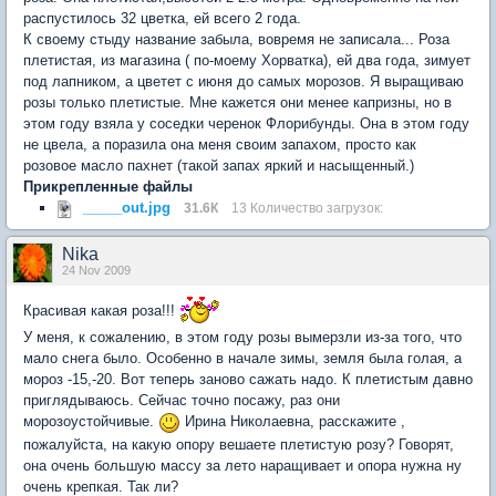
распустилось 32 цветка, ей всего 2 года.
К своему стыду название забыла, вовремя не записала... Роза
плетистая, из магазина ( по-моему Хорватка), ей два года, зимует
под лапником, а цветет с июня до самых морозов. Я выращиваю
розы только плетистые. Мне кажется они менее капризны, но в
этом году взяла у соседки черенок Флорибунды. Она в этом году
не цвела, а поразила она меня своим запахом, просто как
розовое масло пахнет (такой запах яркий и насыщенный.)
Прикрепленные файлы
_____out.jpg
31.6К
13 Количество загрузок:
Nika
24 Nov 2009
Красивая какая роза!!!
У меня, к сожалению, в этом году розы вымерзли из-за того, что
мало снега было. Особенно в начале зимы, земля была голая, а
мороз -15,-20. Вот теперь заново сажать надо. К плетистым давно
приглядываюсь. Сейчас точно посажу, раз они
морозоустойчивые.
Ирина Николаевна, расскажите ,
пожалуйста, на какую опору вешаете плетистую розу? Говорят,
она очень большую массу за лето наращивает и опора нужна ну
очень крепкая. Так ли?