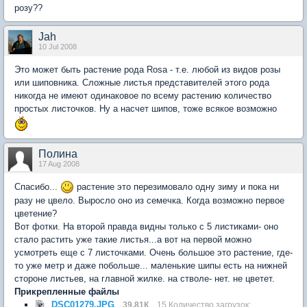
розу??
Jah
10 Jul 2008
Это может быть растение рода Rosa - т.е. любой из видов розы
или шиповника. Сложные листья представителей этого рода
никогда не имеют одинаковое по всему растению количество
простых листочков. Ну а насчет шипов, тоже всякое возможно
Полина
17 Aug 2008
Спасибо...
растение это перезимовало одну зиму и пока ни
разу не цвело. Выросло оно из семечка. Когда возможно первое
цветение?
Вот фотки. На второй правда видны только с 5 листиками- оно
стало растить уже такие листья...а вот на первой можно
усмотреть еще с 7 листочками. Очень большое это растение, где-
то уже метр и даже побольше... маленькие шипы есть на нижней
стороне листьев, на главной жилке. на стволе- нет. не цветет.
Прикрепленные файлы
DSC01279.JPG
39.81К
15 Количество загрузок: