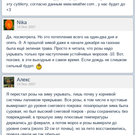
эту субботу, согласно данным www.weather.com , у нас будет до
+3
Nika
14 Nov 2007
Да, посмотрела. Но это потепление всего на один-два дня и
опять -9. А прошлой зимой даже в начале декабря на газонах
была ещё зеленая трава. Просто я читала, что розы надо
укрывать только при наступлении устойчивых морозов -10. Вот,
похоже, в эти выходные и самое время. Если дождь не слишком
сильный будет.
Aлекc
14 Nov 2007
Я перестал розы на зиму укрывать, лишь почву у корневой
системы лапником прикрываю. Все розы, в том числе и кустовые
вымерзают до уровня снегового покрова: позапрошлая зима была
суровая, но был высокий снеговой покров - розы сохранились без
повреждений; в прошлую зиму плюсовые температуры
держались до февраля, а потом мороз и розы вымерзли до
уровня снега (около 10 см от почвы), но за лето восстановились,
правда цвели не так обильно.