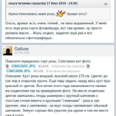
ольга петрова сказал(а) 17 Июл 2010 - 14:30:
Ирина Николаевна, какие розы,
Аромат есть?
Ольга, аромат есть очень тонкий , не явно выраженный. У меня
есть ещё роза сорта флорибунда, вот там аромат, ну просто
розовое масло... Жаль отцвел, зацветет ещё раз я его
обязательно сфотографирую.
Galluse
14 Oct 2011
Помогите определить сорт розы. Собствено вот фото:
CIMG3697.JPG
83.83К
8 Количество загрузок:
CIMG3698.JPG
86.53К
9 Количество загрузок:
Описание: Куст розы мощный, высокий около 170 см. Цветёт до
сих пор в открытом грунте. Ещё пару недель назад весь куст был
красный от цветов. Все ветви этого года заканчиваются такими
же соцветиями как на приведённом фото. На месте отцветших
цветов завязались плоды размером с крупный шиповник с
толстым слоем мякоти и крупными "семенами" - раза в три
крупнее, чем у шиповника - на вкус плоды напоминают обычный
шиповник. Зимует хорошо без укрытия (на одном и том же месте
уже 4 года)