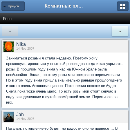
Комнатные плодовые экзоты
← Приусадебный сад
Розы
«
»
Nika
14 Nov 2007
Заниматься розами я стала недавно. Поэтому хочу
проконсультироваться у опытный розоводов когда и как укрывать
розы. В прошлом году зима у нас на Южном Урале была
необычайно тёплая, поэтому розы мои прекрасно перезимовали.
Но в этом году зима пришла значительно раньше прошлогоднего
и как-то очень безаппеляционно. Потепления похоже не будет.
Снега пока тоже очень мало. То есть розы мои стоят сейчас в
саду заиндевевшие в сухой промёрзшей земле. Переживаю за
них.
Jah
14 Nov 2007
Наталья, потепление-то будет, но радости оно не принесет... В