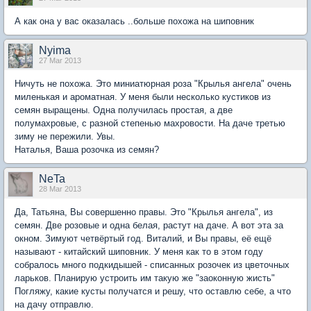
А как она у вас оказалась ..больше похожа на шиповник
Nyima
27 Mar 2013
Ничуть не похожа. Это миниатюрная роза "Крылья ангела" очень
миленькая и ароматная. У меня были несколько кустиков из
семян выращены. Одна получилась простая, а две
полумахровые, с разной степенью махровости. На даче третью
зиму не пережили. Увы.
Наталья, Ваша розочка из семян?
NeTa
28 Mar 2013
Да, Татьяна, Вы совершенно правы. Это "Крылья ангела", из
семян. Две розовые и одна белая, растут на даче. А вот эта за
окном. Зимуют четвёртый год. Виталий, и Вы правы, её ещё
называют - китайский шиповник. У меня как то в этом году
собралось много подкидышей - списанных розочек из цветочных
ларьков. Планирую устроить им такую же "заоконную жисть"
Погляжу, какие кусты получатся и решу, что оставлю себе, а что
на дачу отправлю.