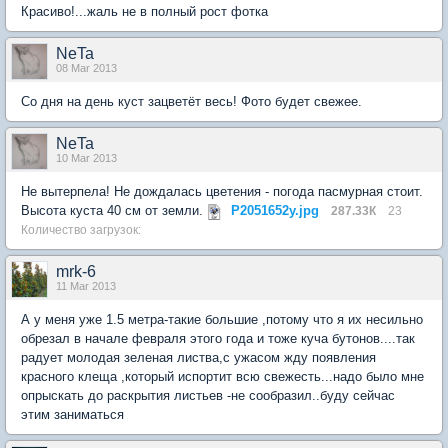
Красиво!...жаль не в полный рост фотка
NeTa
08 Mar 2013
Со дня на день куст зацветёт весь! Фото будет свежее.
NeTa
10 Mar 2013
Не вытерпела! Не дождалась цветения - погода пасмурная стоит.
Высота куста 40 см от земли.
P2051652у.jpg
287.33К
23
Количество загрузок:
mrk-6
11 Mar 2013
А у меня уже 1.5 метра-такие большие ,потому что я их несильно
обрезал в начале февраля этого года и тоже куча бутонов....так
радует молодая зеленая листва,с ужасом жду появления
красного клеща ,который испортит всю свежесть...надо было мне
опрыскать до раскрытия листьев -не сообразил..буду сейчас
этим заниматься