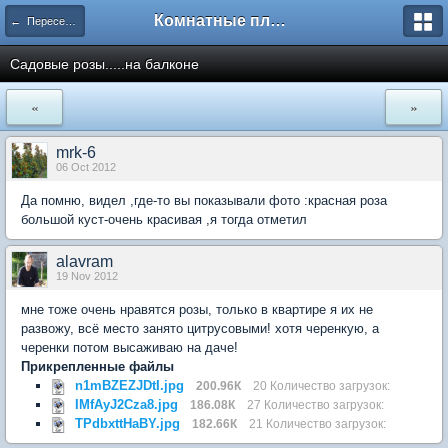
Комнатные плодовые экзоты
← Переселенцы поневоле
Садовые розы.....на балконе
«
»
mrk-6
06 Oct 2012
Да помню, видел ,где-то вы показывали фото :красная роза
большой куст-очень красивая ,я тогда отметил
alavram
19 Nov 2012
мне тоже очень нравятся розы, только в квартире я их не
развожу, всё место занято цитрусовыми! хотя черенкую, а
черенки потом высаживаю на даче!
Прикрепленные файлы
n1mBZEZJDtI.jpg
200.96К
20 Количество загрузок:
IMfAyJ2Cza8.jpg
186.08К
27 Количество загрузок:
TPdbxttHaBY.jpg
182.66К
21 Количество загрузок: