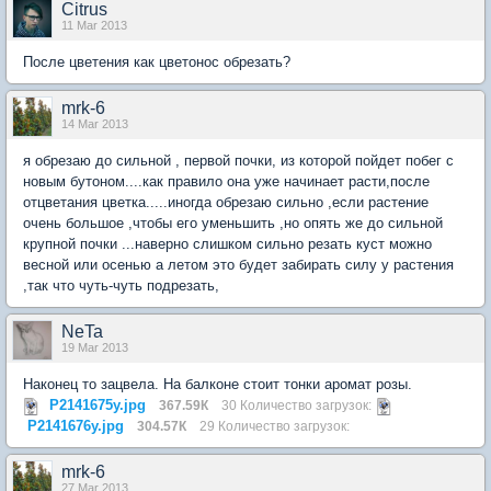
Citrus
11 Mar 2013
После цветения как цветонос обрезать?
mrk-6
14 Mar 2013
я обрезаю до сильной , первой почки, из которой пойдет побег с
новым бутоном....как правило она уже начинает расти,после
отцветания цветка.....иногда обрезаю сильно ,если растение
очень большое ,чтобы его уменьшить ,но опять же до сильной
крупной почки ...наверно слишком сильно резать куст можно
весной или осенью а летом это будет забирать силу у растения
,так что чуть-чуть подрезать,
NeTa
19 Mar 2013
Наконец то зацвела. На балконе стоит тонки аромат розы.
P2141675у.jpg
367.59К
30 Количество загрузок:
P2141676у.jpg
304.57К
29 Количество загрузок:
mrk-6
27 Mar 2013