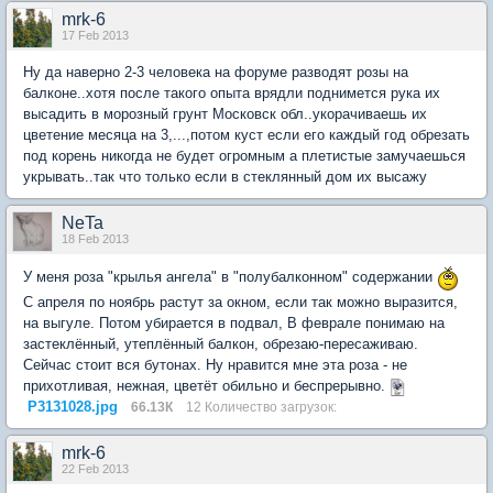
mrk-6
17 Feb 2013
Ну да наверно 2-3 человека на форуме разводят розы на
балконе..хотя после такого опыта врядли поднимется рука их
высадить в морозный грунт Московск обл..укорачиваешь их
цветение месяца на 3,...,потом куст если его каждый год обрезать
под корень никогда не будет огромным а плетистые замучаешься
укрывать..так что только если в стеклянный дом их высажу
NeTa
18 Feb 2013
У меня роза "крылья ангела" в "полубалконном" содержании
С апреля по ноябрь растут за окном, если так можно выразится,
на выгуле. Потом убирается в подвал, В феврале понимаю на
застеклённый, утеплённый балкон, обрезаю-пересаживаю.
Сейчас стоит вся бутонах. Ну нравится мне эта роза - не
прихотливая, нежная, цветёт обильно и беспрерывно.
P3131028.jpg
66.13К
12 Количество загрузок:
mrk-6
22 Feb 2013