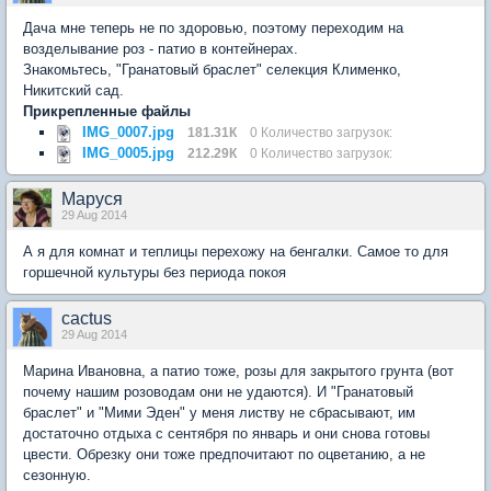
Дача мне теперь не по здоровью, поэтому переходим на
возделывание роз - патио в контейнерах.
Знакомьтесь, "Гранатовый браслет" селекция Клименко,
Никитский сад.
Прикрепленные файлы
IMG_0007.jpg
181.31К
0 Количество загрузок:
IMG_0005.jpg
212.29К
0 Количество загрузок:
Маруся
29 Aug 2014
А я для комнат и теплицы перехожу на бенгалки. Самое то для
горшечной культуры без периода покоя
cactus
29 Aug 2014
Марина Ивановна, а патио тоже, розы для закрытого грунта (вот
почему нашим розоводам они не удаются). И "Гранатовый
браслет" и "Мими Эден" у меня листву не сбрасывают, им
достаточно отдыха с сентября по январь и они снова готовы
цвести. Обрезку они тоже предпочитают по оцветанию, а не
сезонную.