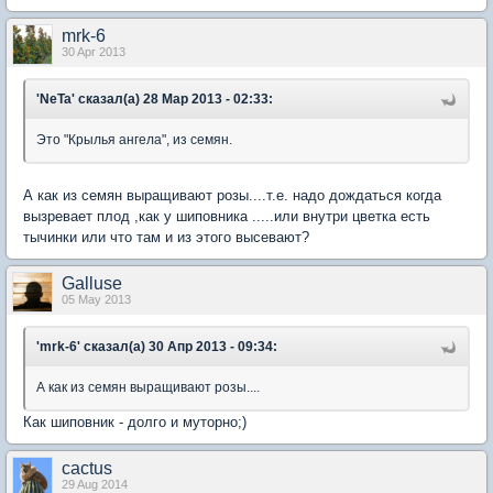
mrk-6
30 Apr 2013
'NeTa' сказал(а) 28 Мар 2013 - 02:33:
Это "Крылья ангела", из семян.
А как из семян выращивают розы....т.е. надо дождаться когда
вызревает плод ,как у шиповника .....или внутри цветка есть
тычинки или что там и из этого высевают?
Galluse
05 May 2013
'mrk-6' сказал(а) 30 Апр 2013 - 09:34:
А как из семян выращивают розы....
Как шиповник - долго и муторно;)
cactus
29 Aug 2014