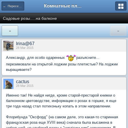
Комнатные плодовые экзоты
← Переселенцы поневоле
Садовые розы.....на балконе
«
»
Irina@67
28 Mar 2015
Александр, для особо одаренных
разъясните...
перезимовали на открытой лоджии розы плетистые? На лоджии
выращиваете?
cactus
28 Mar 2015
Именно так! Не найдя нигде, кроме старой-престарой книжки о
балконном цветоводстве, информации о розах в горшке, я еще
три года назад стал потихоньку копать в этом направлении.
Флорибунда "Оксфорд" (на самом деле, это какая-то старинная
французская роза еще XVIII века) сначала была высажена в
небольшой, но глубокий вазон с "чистісиньким" черноземом. В