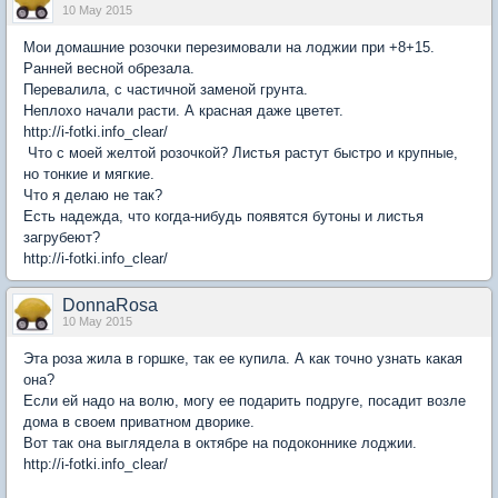
10 May 2015
Мои домашние розочки перезимовали на лоджии при +8+15.
Ранней весной обрезала.
Перевалила, с частичной заменой грунта.
Неплохо начали расти. А красная даже цветет.
http://i-fotki.info_clear/
Что с моей желтой розочкой? Листья растут быстро и крупные,
но тонкие и мягкие.
Что я делаю не так?
Есть надежда, что когда-нибудь появятся бутоны и листья
загрубеют?
http://i-fotki.info_clear/
DonnaRosa
10 May 2015
Эта роза жила в горшке, так ее купила. А как точно узнать какая
она?
Если ей надо на волю, могу ее подарить подруге, посадит возле
дома в своем приватном дворике.
Вот так она выглядела в октябре на подоконнике лоджии.
http://i-fotki.info_clear/