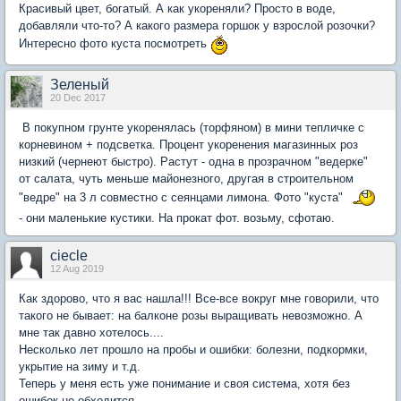
Красивый цвет, богатый. А как укореняли? Просто в воде,
добавляли что-то? А какого размера горшок у взрослой розочки?
Интересно фото куста посмотреть
Зеленый
20 Dec 2017
В покупном грунте укоренялась (торфяном) в мини тепличке с
корневином + подсветка. Процент укоренения магазинных роз
низкий (чернеют быстро). Растут - одна в прозрачном "ведерке"
от салата, чуть меньше майонезного, другая в строительном
"ведре" на 3 л совместно с сеянцами лимона. Фото "куста"
- они маленькие кустики. На прокат фот. возьму, сфотаю.
ciecle
12 Aug 2019
Как здорово, что я вас нашла!!! Все-все вокруг мне говорили, что
такого не бывает: на балконе розы выращивать невозможно. А
мне так давно хотелось....
Несколько лет прошло на пробы и ошибки: болезни, подкормки,
укрытие на зиму и т.д.
Теперь у меня есть уже понимание и своя система, хотя без
ошибок не обходится.