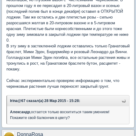
прошлом году я ее пересадил в 20-литровый вазон и осенью
(последний полив был в конце декабря) оставил в ОТКРЫТОЙ
лоджии. Там же остались и две плетистые розы - сильно
разросшаяся желтая в 20-литровом вазоне и в 5-литровом
красная. Плетистые были корнесобственными и до этого тоже
одну зиму зимовали в закрытой лоджии при температуре не ниже
0.
В эту зиму в застекленной лоджии оставались только Гранатовый
браслет, Мими Эден, Бидермейер и розовый Леонардо да Винчи.
Голландская Мими Эден погибла, все остальные растения живы и
тронулись в рост, на Гранатовом браслете бутон, расцветет -
покажу.
Сейчас экспериментально проверяю информацию о том, что
черенковые растения лучше переносят закрытый грунт.
Irina@67 сказал(а) 28 Мар 2015 - 15:28:
Александр
,остается только восхититься таким умением!
Покажите свой балкончик в цвету?
DonnaRosa