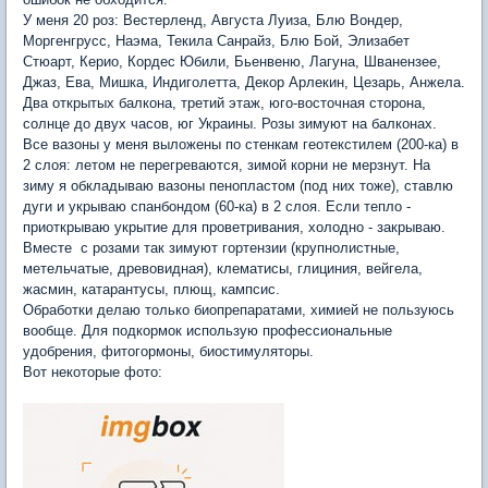
У меня 20 роз: Вестерленд, Августа Луиза, Блю Вондер,
Моргенгрусс, Наэма, Текила Санрайз, Блю Бой, Элизабет
Стюарт, Керио, Кордес Юбили, Бьенвеню, Лагуна, Шванензее,
Джаз, Ева, Мишка, Индиголетта, Декор Арлекин, Цезарь, Анжела.
Два открытых балкона, третий этаж, юго-восточная сторона,
солнце до двух часов, юг Украины. Розы зимуют на балконах.
Все вазоны у меня выложены по стенкам геотекстилем (200-ка) в
2 слоя: летом не перегреваются, зимой корни не мерзнут. На
зиму я обкладываю вазоны пенопластом (под них тоже), ставлю
дуги и укрываю спанбондом (60-ка) в 2 слоя. Если тепло -
приоткрываю укрытие для проветривания, холодно - закрываю.
Вместе с розами так зимуют гортензии (крупнолистные,
метельчатые, древовидная), клематисы, глициния, вейгела,
жасмин, катарантусы, плющ, кампсис.
Обработки делаю только биопрепаратами, химией не пользуюсь
вообще. Для подкормок использую профессиональные
удобрения, фитогормоны, биостимуляторы.
Вот некоторые фото: