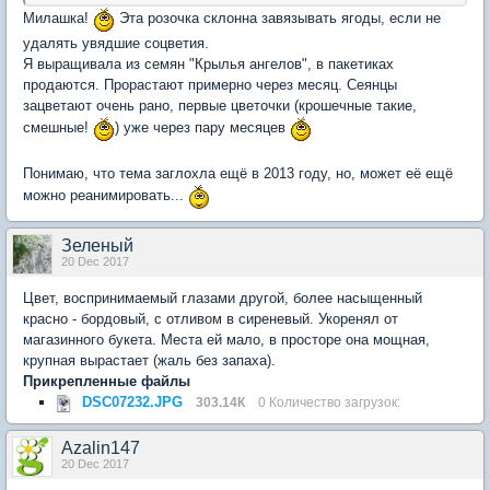
Милашка!
Эта розочка склонна завязывать ягоды, если не
удалять увядшие соцветия.
Я выращивала из семян "Крылья ангелов", в пакетиках
продаются. Прорастают примерно через месяц. Сеянцы
зацветают очень рано, первые цветочки (крошечные такие,
смешные!
) уже через пару месяцев
Понимаю, что тема заглохла ещё в 2013 году, но, может её ещё
можно реанимировать...
Зеленый
20 Dec 2017
Цвет, воспринимаемый глазами другой, более насыщенный
красно - бордовый, с отливом в сиреневый. Укоренял от
магазинного букета. Места ей мало, в просторе она мощная,
крупная вырастает (жаль без запаха).
Прикрепленные файлы
DSC07232.JPG
303.14К
0 Количество загрузок:
Azalin147
20 Dec 2017