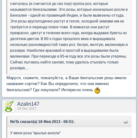
считалась (и считается до сих пор) группа роз, которые
называются бенгальскими. Это розы, которые изначально росли в
Бенгалии - одной из провинций Индии, и были вывезены оттуда.
Эти розы круглогодично растут в тепле, холодной зимовки им не
требуется и периода покоя тоже. В комнатах они растут
прекрасно, цветут в течении всего года, иногда выдавая букеты из
десятков цветов. В 80-х годах прошлого века я выращивала
несколько разновидностей таких роз: белую, желтую, малиновую и
розовую. Наиболее красивой и простой в выращивании была
малиновая. При переезде в 95-м году все эти розы были утеряны.
Сейчас пытаюсь найти заново, пока удалось отыскать только
розовую....
Маруся, скажите, пожалуйста, а Ваши бенгальские розы имели
названия сортов? Как Вы определили, что они именно
бенгальские? Где покупали? Интересно очень
Azalin147
19 Dec 2017
NeTa сказал(а) 18 Фев 2013 - 06:51:
У меня роза "крылья ангела"