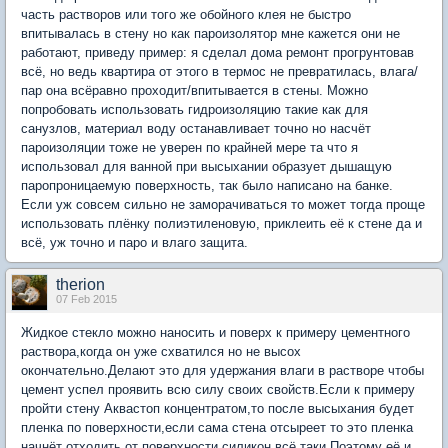
часть растворов или того же обойного клея не быстро
впитывалась в стену но как пароизолятор мне кажется они не
работают, приведу пример: я сделал дома ремонт прогрунтовав
всё, но ведь квартира от этого в термос не превратилась, влага/
пар она всёравно проходит/впитывается в стены. Можно
попробовать использовать гидроизоляцию такие как для
санузлов, материал воду останавливает точно но насчёт
пароизоляции тоже не уверен по крайней мере та что я
использовал для ванной при высыхании образует дышащую
паропроницаемую поверхность, так было написано на банке.
Если уж совсем сильно не заморачиваться то может тогда проще
использовать плёнку полиэтиленовую, приклеить её к стене да и
всё, уж точно и паро и влаго защита.
therion
07 Feb 2015
Жидкое стекло можно наносить и поверх к примеру цементного
раствора,когда он уже схватился но не высох
окончательно.Делают это для удержания влаги в растворе чтобы
цемент успел проявить всю силу своих свойств.Если к примеру
пройти стену Аквастоп концентратом,то после высыхания будет
пленка по поверхности,если сама стена отсыреет то это пленка
начнёт отходить от поверхности,силикон всё таки.Поэтому её и