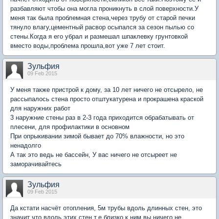
разбавляют чтобы она могла проникнуть в слой поверхности.У
меня так была проблемная стена,через трубу от старой печки
тянуло влагу,цементный расвор осыпался за сезон пылью со
стены.Когда я его убрал и размешал шпаклевку грунтовкой
вместо воды,проблема прошла,вот уже 7 лет стоит.
Зульфия
09 Feb 2015
У меня также пристрой к дому, за 10 лет ничего не отсырело, не
рассыпалось стена просто отштукатурена и прокрашена краской
для наружних работ
3 наружние стены раз в 2-3 года приходится обрабатывать от
плесени, для профилактики в основном
При опрыкивании зимой бывает до 70% влажности, но это
ненадолго
А так это ведь не бассейн, У вас ничего не отсыреет не
заморачивайтесь
Зульфия
09 Feb 2015
Да кстати насчёт отопления, 5м трубы вдоль длинных стен, это
значит что вдоль этих стен т.е.близко к ним вы ничего не