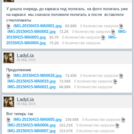
У дошла очередь до каркаса под полигаль. на фото полигаль уже
на каркасе. мы сначала положили полигаль а после вставляли
стеклопакеты
IMG-20150415-WA0001.jpg
65.98К
0 Количество загрузок:
IMG-20150415-WA0002.jpg
IMG-
72.2К
0 Количество загрузок:
20150415-WA0003.jpg
IMG-
92.7К
0 Количество загрузок:
20150415-WA0004.jpg
75.2К
0 Количество загрузок:
LadyLia
05 May 2015
Продолжение
IMG-20150415-WA0018.jpg
72.45К
0 Количество загрузок:
IMG-20150415-WA0019.jpg
72.56К
0 Количество загрузок:
IMG-20150415-WA0021.jpg
66.98К
0 Количество загрузок:
LadyLia
05 May 2015
Вот теперь так
IMG-20150415-WA0005.jpg
159.58К
0 Количество загрузок:
IMG-20150415-WA0006.jpg
161.21К
0 Количество загрузок:
IMG-20150415-WA0007.jpg
153.07К
0 Количество загрузок: