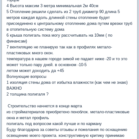
4 Высота максим 3 метра минимальная 2м 40см
5 Отопление решили сделать из 2 труб диаметр 90 длина 5
метров каждая вдоль длинной стены отопление будет
присоединено к центральному отоплению дома путем врезки труб
в отопительную систему дома
6 крыша полигаль пока могу рассчитывать на 10мм ( по
финансам)
7 вентиляцию не планирую так как в профилях метало-
пластиковых много окон.
температура в нашем городе зимой не падает ниже -20 и то это
может только пару дней. в основном -10-5
летом может доходить да +45
Волнующие вопросы
1 изоляция стены дома от избытка влажности (как чем не знаю)
ВАЖНО
2 толщина полигаля ?
Строительство начнется в конце марта
из стройматериалов приобретено пеноблок. метало-пластиковые
окна и метал профиль
полигаль под вопросом какой лучше и по карману
Буду благодарна за советы отзывы и пожелания по оснащению
освещению моего проекта. конструктивную критику принимаю