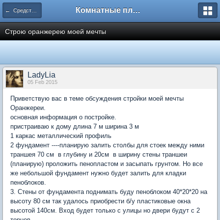
Комнатные плодовые экзоты
← Средства и оборудование для домашнего сада
Строю оранжерею моей мечты
LadyLia
05 Feb 2015
Приветствую вас в теме обсуждения стройки моей мечты
Оранжереи.
основная информация о постройке.
пристраиваю к дому длина 7 м ширина 3 м
1 каркас металлический профиль
2 фундамент ----планирую залить столбы для стоек между ними
траншея 70 см в глубину и 20см в ширину стены траншеи
(планирую) проложить пенопластом и засыпать грунтом. Но все
же небольшой фундамент нужно будет залить для кладки
пеноблоков.
3. Стены от фундамента поднимать буду пеноблоком 40*20*20 на
высоту 80 см так удалось приобрести б/у пластиковые окна
высотой 140см. Вход будет только с улицы но двери будут с 2
торцов