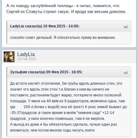
А по поводу заглублённой теплицы - я читал, помнится, что
Сергей из Славуты строил такую. И вроде как весьма доволен.
LadyLia сказал(а) 10 Фев 2015 - 14:00:
спасибо совет дельный. Я обязательно приму во внимание.
LadyLia
10 Feb 2015
Зульфия сказал(а) 09 Фев 2015 - 16:05:
Да кстати насчёт отопления, 5м трубы вдоль длинных стен, это
значит что вдоль этих стен т.е.близко к ним вы ничего не
поставите, растениям будет жарко, потеряете много полезной
площади. У меня на 40 кв/м из 9 радиаторов, включена одна, там
где 200 л.бочка с водой( она её греет) А унас зимой бывает до
-35-37градусов ,в такое время в моём "зимнем саду" +12-14
градусов , у окон конечно поменьше, там я не меряла.
А выход из дома я бы обязательно сделала, лучше один раз
вложиться, чем потом многие годы чесать локти