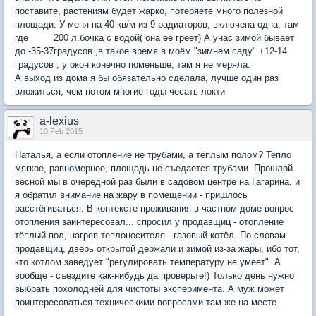
поставите, растениям будет жарко, потеряете много полезной
площади. У меня на 40 кв/м из 9 радиаторов, включена одна, там
где 200 л.бочка с водой( она её греет) А унас зимой бывает
до -35-37градусов ,в такое время в моём "зимнем саду" +12-14
градусов , у окон конечно поменьше, там я не меряла.
А выход из дома я бы обязательно сделала, лучше один раз
вложиться, чем потом многие годы чесать локти
a-lexius
10 Feb 2015
Наталья, а если отопление не трубами, а тёплым полом? Тепло
мягкое, равномерное, площадь не съедается трубами. Прошлой
весной мы в очередной раз были в садовом центре на Гагарина, и
я обратил внимание на жару в помещении - пришлось
расстёгиваться. В контексте проживания в частном доме вопрос
отопления заинтересовал... спросил у продавщиц - отопление
тёплый пол, нагрев теплоносителя - газовый котёл. По словам
продавщиц, дверь открытой держали и зимой из-за жары, ибо тот,
кто котлом заведует "регулировать температуру не умеет". А
вообще - съездите как-нибудь да проверьте!) Только день нужно
выбрать похолодней для чистоты эксперимента. А муж может
поинтересоваться техническими вопросами там же на месте.