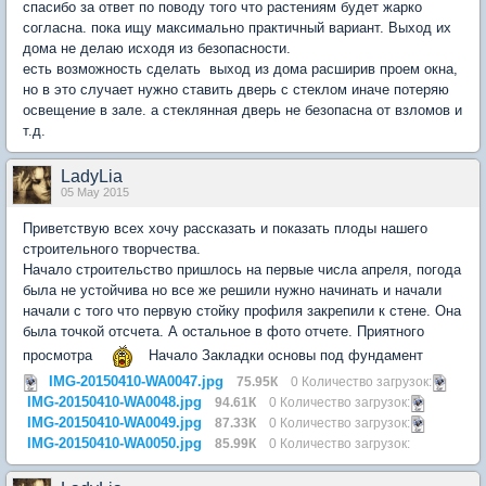
спасибо за ответ по поводу того что растениям будет жарко
согласна. пока ищу максимально практичный вариант. Выход их
дома не делаю исходя из безопасности.
есть возможность сделать выход из дома расширив проем окна,
но в это случает нужно ставить дверь с стеклом иначе потеряю
освещение в зале. а стеклянная дверь не безопасна от взломов и
т.д.
LadyLia
05 May 2015
Приветствую всех хочу рассказать и показать плоды нашего
строительного творчества.
Начало строительство пришлось на первые числа апреля, погода
была не устойчива но все же решили нужно начинать и начали
начали с того что первую стойку профиля закрепили к стене. Она
была точкой отсчета. А остальное в фото отчете. Приятного
просмотра
Начало Закладки основы под фундамент
IMG-20150410-WA0047.jpg
75.95К
0 Количество загрузок:
IMG-20150410-WA0048.jpg
94.61К
0 Количество загрузок:
IMG-20150410-WA0049.jpg
87.33К
0 Количество загрузок:
IMG-20150410-WA0050.jpg
85.99К
0 Количество загрузок: