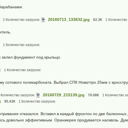
барабанами.
20160713_133632.jpg
2 Количество загрузок:
62.3К
1 Количество 
итель.
1 Количество загрузок:
 залил фундамент под крыльцо.
К
1 Количество загрузок:
жу сотового поликарбоната. Выбрал СПК Новаттро 25мм с кросстру
20160729_215139.jpg
 Количество загрузок:
70.08К
1 Количество за
g
95.43К
1 Количество загрузок:
тривания отказался. Вставил в каждый фронтон по две балконных 
сь довольно эффективным. Оранжерея продувается насквозь. Думал