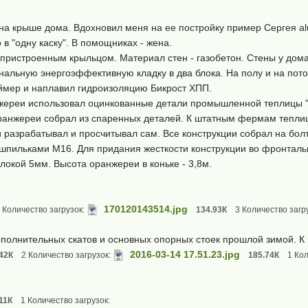
 на крыше дома. Вдохновил меня на ее постройку пример Сергея al
 в "одну каску". В помощниках - жена.
пристроенным крыльцом. Материал стен - газобетон. Стены у дома
нальную энергоэффективную кладку в два блока. На полу и на пот
ймер и наплавил гидроизоляцию Бикрост ХПП.
нжереи использовал оцинкованные детали промышленной теплицы "
ранжереи собрал из спаренных деталей. К штатным фермам тепли
 разрабатывал и просчитывал сам. Все конструкции собрал на бол
 шпильками М16. Для придания жесткости конструкции во фронтал
окой 5мм. Высота оранжереи в коньке - 3,8м.
170120143514.jpg
 Количество загрузок:
134.93К
3 Количество загр
полнительных скатов и основных опорных стоек прошлой зимой. К 
2016-03-14 17.51.23.jpg
42К
2 Количество загрузок:
185.74К
1 Кол
11К
1 Количество загрузок: