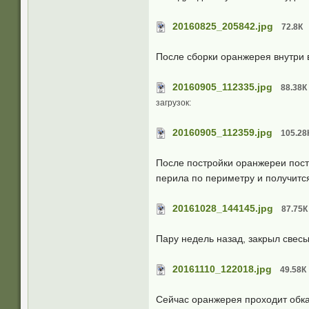
20160825_205842.jpg
72.8К
После сборки оранжерея внутри в
20160905_112335.jpg
88.38К
загрузок:
20160905_112359.jpg
105.28
После постройки оранжереи пост
перила по периметру и получитс
20161028_144145.jpg
87.75К
Пару недель назад, закрыл свес
20161110_122018.jpg
49.58К
Сейчас оранжерея проходит обка