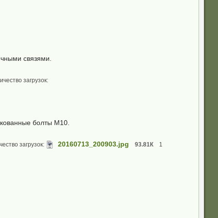
ечными связями.
ичество загрузок:
нкованные болты М10.
20160713_200903.jpg
чество загрузок:
93.81К
1