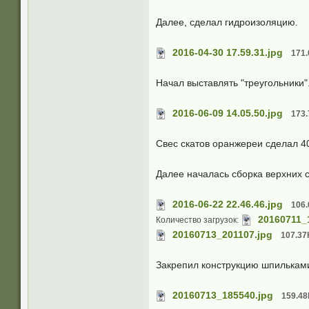
Далее, сделал гидроизоляцию.
2016-04-30 17.59.31.jpg
171.
Начал выставлять "треугольники
2016-06-09 14.05.50.jpg
173.
Свес скатов оранжереи сделал 4
Далее началась сборка верхних 
2016-06-22 22.46.46.jpg
106.
20160711_
Количество загрузок:
20160713_201107.jpg
107.37
Закрепил конструкцию шпилькам
20160713_185540.jpg
159.48