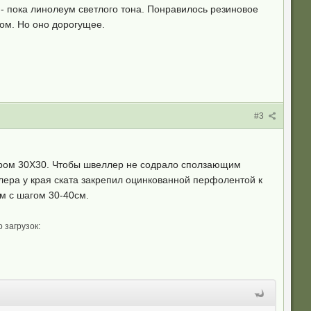
у - пока линолеум светлого тона. Понравилось резиновое
лом. Но оно дорогущее.
#3
ером 30Х30. Чтобы швеллер не содрало сползающим
ера у края ската закрепил оцинкованной перфолентой к
м с шагом 30-40см.
 загрузок: