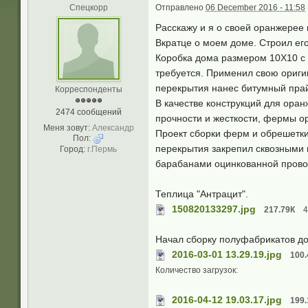
Спецкорр
Отправлено
06 December 2016 - 11:58
Расскажу и я о своей оранжерее
Вкратце о моем доме. Строил его
Коробка дома размером 10Х10 с 
требуется. Применил свою ориги
перекрытия нанес битумный пра
Корреспонденты
В качестве конструкций для ора
2474 сообщений
прочности и жесткости, фермы о
Меня зовут:
Александр
Проект сборки ферм и обрешетки
Пол:
перекрытия закрепил сквозными
Город:
г.Пермь
барабанами оцинкованной провол
Теплица "Антрацит".
150820133297.jpg
217.79К
4
Начал сборку полуфабрикатов до
2016-03-01 13.29.19.jpg
100.
Количество загрузок:
2016-04-12 19.03.17.jpg
199.