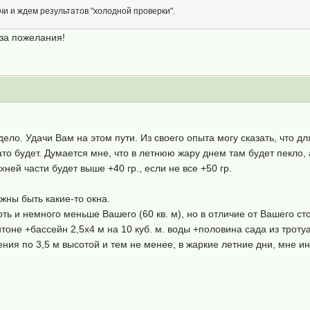
и и ждем результатов "холодной проверки".
за пожелания!
ело. Удачи Вам на этом пути. Из своего опыта могу сказать, что д
о будет. Думается мне, что в летнюю жару днем там будет пекло, 
ней части будет выше +40 гр., если не все +50 гр.
жны быть какие-то окна.
оть и немного меньше Вашего (60 кв. м), но в отличие от Вашего с
тоне +бассейн 2,5х4 м на 10 куб. м. воды +половина сада из троту
ения по 3,5 м высотой и тем не менее, в жаркие летние дни, мне и