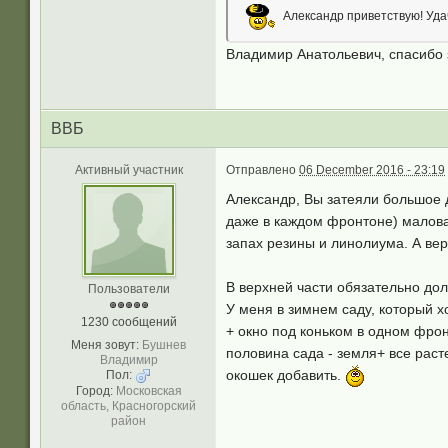
Александр приветствую! Удач
Владимир Анатольевич, спасибо 
ВВБ
Активный участник
Отправлено
06 December 2016 - 23:19
Александр, Вы затеяли большое д
даже в каждом фронтоне) маловат
запах резины и линолиума. А верх
В верхней части обязательно дол
Пользователи
У меня в зимнем саду, который х
1230 сообщений
+ окно под коньком в одном фрон
Меня зовут:
Бушнев
половина сада - земля+ все раст
Владимир
окошек добавить.
Пол:
Город:
Московская
область, Красногорский
район