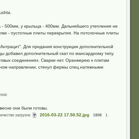
ushta.
 - 500мм, у крыльца - 400мм. Дальнейшего утепления не
олке - пустотные плиты перекрытия. На потолочные плиты
Антрацит". Для придания конструкции дополнительной
цы добавил дополнительный скат по мансардному типу.
товых соединениях. Сварки нет. Оранжерею к плитам
ьном направлении, стянул фермы спец.натяжными
узок:
весне они были готовы.
2016-03-22 17.50.52.jpg
ичество загрузок:
180К
1