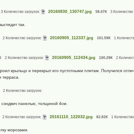
20160830_130747.jpg
3 Количество загрузок:
58.47К
3 Количество 
ыглядит так.
20160905_112337.jpg
2 Количество загрузок:
101.59К
1 Количеств
20160905_112434.jpg
К
2 Количество загрузок:
100.29К
2 Количест
роил крыльцо и перекрыл его пустотными плитам. Получился отли
я терраса.
2 Количество загрузок:
ы сэндвич панелью, толщиной 4см.
20161110_122032.jpg
2 Количество загрузок:
82.92К
1 Количество
тку морозами.