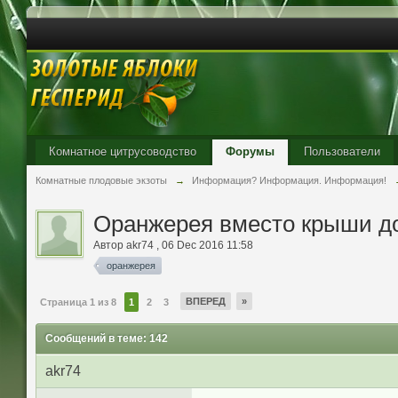
Комнатное цитрусоводство
Форумы
Пользователи
Комнатные плодовые экзоты
→
Информация? Информация. Информация!
Оранжерея вместо крыши д
Автор
akr74
,
06 Dec 2016 11:58
оранжерея
ВПЕРЕД
»
Страница 1 из 8
1
2
3
Сообщений в теме: 142
akr74