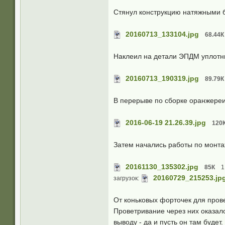
Стянул конструкцию натяжными 
20160713_133104.jpg
68.44К
Наклеил на детали ЭПДМ уплотн
20160713_190319.jpg
89.79К
В перерыве по сборке оранжереи
2016-06-19 21.26.39.jpg
120
Затем начались работы по монта
20161130_135302.jpg
85К
1
20160729_215253.jp
загрузок:
От коньковых форточек для прове
Проветривание через них оказало
выводу - да и пусть он там будет.