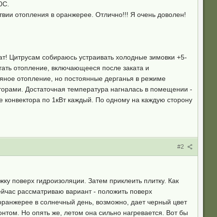
10С.
твии отопления в оранжерее. Отлично!!! Я очень доволен!
ат! Цитрусам собираюсь устраивать холодные зимовки +5-
ботать отопление, включающееся после заката и
яное отопление, но постоянные дерганья в режиме
торами. Достаточная температура нагналась в помещении -
е конвектора по 1кВт каждый. По одному на каждую сторону
#2
ку поверх гидроизоляции. Затем приклеить плитку. Как
Сейчас рассматриваю вариант - положить поверх
оранжерее в солнечный день, возможно, дает черный цвет
нтом. Но опять же, летом она сильно нагревается. Вот бы