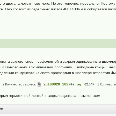
го цвета, а летом - светлого. Но это, конечно, нереально. Поэтом
сь. Оно состоит из отдельных листов 400Х400мм и собирается паз
боната заклеил спец. перфолентой и закрыл оцинкованным швелл
М6 к стыковочным алюминиевым профилям. Свободные концы швелл
даления конденсата из листа просверлил в швеллере отверстия 4м
20160826_162747.jpg
2 Количество загрузок:
62.54К
1 Количество
крыл герметичной лентой и закрыл оцинкованным коньком.
9: