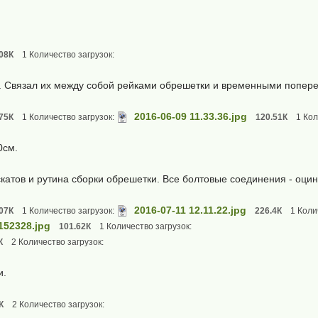
08К
1 Количество загрузок:
". Связал их между собой рейками обрешетки и временными попер
2016-06-09 11.33.36.jpg
75К
1 Количество загрузок:
120.51К
1 Кол
0см.
скатов и рутина сборки обрешетки. Все болтовые соединения - оци
2016-07-11 12.11.22.jpg
07К
1 Количество загрузок:
226.4К
1 Коли
152328.jpg
101.62К
1 Количество загрузок:
К
2 Количество загрузок:
и.
К
2 Количество загрузок: