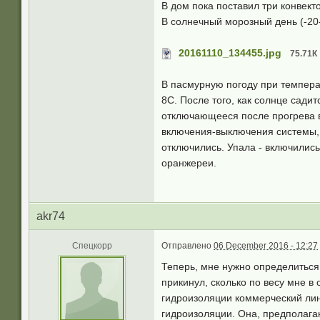
В дом пока поставил три конвект
В солнечный морозный день (-20-
20161110_134455.jpg
75.71К
В пасмурную погоду при темпера
8С. После того, как солнце сади
отключающееся после прогрева в
включения-выключения системы, 
отключились. Упала - включилис
оранжереи.
akr74
Спецкорр
Отправлено
06 December 2016 - 12:27
Теперь, мне нужно определиться
прикинул, сколько по весу мне в
гидроизоляции коммерческий лин
гидроизоляции. Она, предполагаю