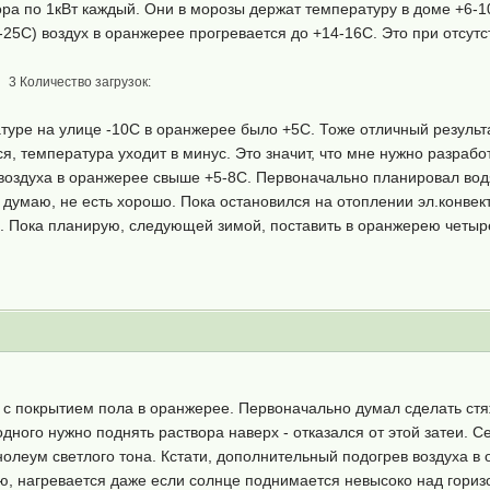
ора по 1кВт каждый. Они в морозы держат температуру в доме +6-
25С) воздух в оранжерее прогревается до +14-16С. Это при отсутс
3 Количество загрузок:
туре на улице -10С в оранжерее было +5С. Тоже отличный результ
тся, температура уходит в минус. Это значит, что мне нужно разра
оздуха в оранжерее свыше +5-8С. Первоначально планировал вод
думаю, не есть хорошо. Пока остановился на отоплении эл.конвек
ь. Пока планирую, следующей зимой, поставить в оранжерею четыр
 с покрытием пола в оранжерее. Первоначально думал сделать стяж
 одного нужно поднять раствора наверх - отказался от этой затеи. 
олеум светлого тона. Кстати, дополнительный подогрев воздуха в 
, нагревается даже если солнце поднимается невысоко над горизо