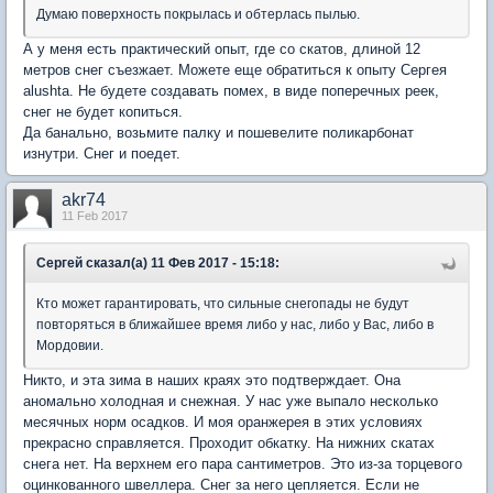
Думаю поверхность покрылась и обтерлась пылью.
А у меня есть практический опыт, где со скатов, длиной 12
метров снег съезжает. Можете еще обратиться к опыту Сергея
alushta. Не будете создавать помех, в виде поперечных реек,
снег не будет копиться.
Да банально, возьмите палку и пошевелите поликарбонат
изнутри. Снег и поедет.
akr74
11 Feb 2017
Сергей сказал(а) 11 Фев 2017 - 15:18:
Кто может гарантировать, что сильные снегопады не будут
повторяться в ближайшее время либо у нас, либо у Вас, либо в
Мордовии.
Никто, и эта зима в наших краях это подтверждает. Она
аномально холодная и снежная. У нас уже выпало несколько
месячных норм осадков. И моя оранжерея в этих условиях
прекрасно справляется. Проходит обкатку. На нижних скатах
снега нет. На верхнем его пара сантиметров. Это из-за торцевого
оцинкованного швеллера. Снег за него цепляется. Если не