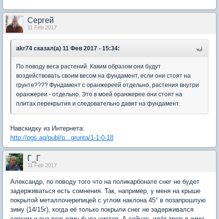
Сергей
11 Feb 2017
akr74 сказал(а) 11 Фев 2017 - 15:34:
По поводу веса растений. Каким образом они будут
воздействовать своим весом на фундамент, если они стоят на
грунте???? Фундамент с оранжереей отдельно, растения внутри
оранжереи - отдельно. Это в моей оранжерее они стоят на
плитах перекрытия и следовательно давят на фундамент.
Навскидку из Интернета:
http://pgs.ag/publ/p...grunta/1-1-0-18
Г_Г
11 Feb 2017
Александр, по поводу того что на поликарбонате снег не будет
задерживаться есть сомнения. Так, например, у меня на крыше
покрытой металлочерепицей с углом наклона 45° в позапрошлую
зиму (14/15г), когда её только покрыли снег не задерживался
совсем и она всю зиму была чистая. А сейчас, идёт третья зима