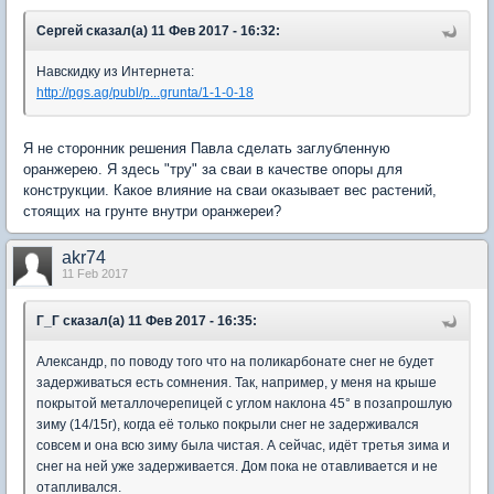
Сергей сказал(а) 11 Фев 2017 - 16:32:
Навскидку из Интернета:
http://pgs.ag/publ/p...grunta/1-1-0-18
Я не сторонник решения Павла сделать заглубленную
оранжерею. Я здесь "тру" за сваи в качестве опоры для
конструкции. Какое влияние на сваи оказывает вес растений,
стоящих на грунте внутри оранжереи?
akr74
11 Feb 2017
Г_Г сказал(а) 11 Фев 2017 - 16:35:
Александр, по поводу того что на поликарбонате снег не будет
задерживаться есть сомнения. Так, например, у меня на крыше
покрытой металлочерепицей с углом наклона 45° в позапрошлую
зиму (14/15г), когда её только покрыли снег не задерживался
совсем и она всю зиму была чистая. А сейчас, идёт третья зима и
снег на ней уже задерживается. Дом пока не отавливается и не
отапливался.