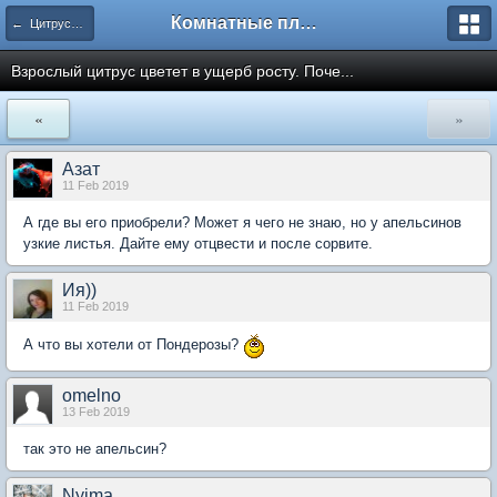
Комнатные плодовые экзоты
← Цитрусовый сад
Взрослый цитрус цветет в ущерб росту. Поче...
«
»
Азат
11 Feb 2019
А где вы его приобрели? Может я чего не знаю, но у апельсинов
узкие листья. Дайте ему отцвести и после сорвите.
Ия))
11 Feb 2019
А что вы хотели от Пондерозы?
omelno
13 Feb 2019
так это не апельсин?
Nyima