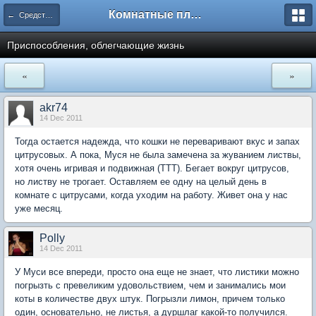
Комнатные плодовые экзоты
← Средства и оборудование для домашнего сада
Приспособления, облегчающие жизнь
«
»
akr74
14 Dec 2011
Тогда остается надежда, что кошки не переваривают вкус и запах
цитрусовых. А пока, Муся не была замечена за жуванием листвы,
хотя очень игривая и подвижная (ТТТ). Бегает вокруг цитрусов,
но листву не трогает. Оставляем ее одну на целый день в
комнате с цитрусами, когда уходим на работу. Живет она у нас
уже месяц.
Polly
14 Dec 2011
У Муси все впереди, просто она еще не знает, что листики можно
погрызть с превеликим удовольствием, чем и занимались мои
коты в количестве двух штук. Погрызли лимон, причем только
один, основательно, не листья, а дуршлаг какой-то получился.