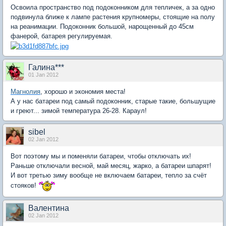
Освоила пространство под подоконником для тепличек, а за одно
подвинула ближе к лампе растения крупномеры, стоящие на полу
на реанимации. Подоконник большой, нарощенный до 45см
фанерой, батарея регулируемая.
Галина***
01 Jan 2012
Магнолия
, хорошо и экономия места!
А у нас батареи под самый подоконник, старые такие, большущие
и греют... зимой температура 26-28. Караул!
sibel
02 Jan 2012
Вот поэтому мы и поменяли батареи, чтобы отключать их!
Раньше отключали весной, май месяц, жарко, а батареи шпарят!
И вот третью зиму вообще не включаем батареи, тепло за счёт
стояков!
Валентина
02 Jan 2012