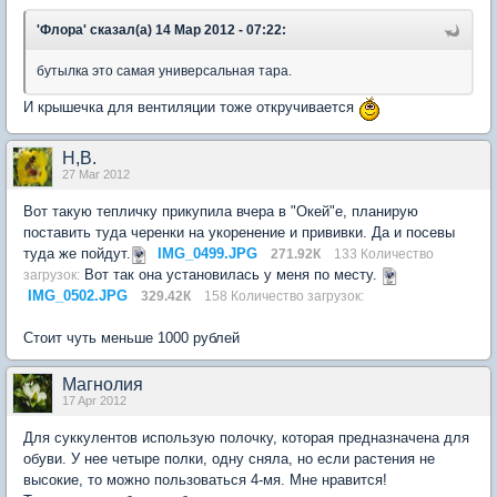
'Флора' сказал(а) 14 Мар 2012 - 07:22:
бутылка это самая универсальная тара.
И крышечка для вентиляции тоже откручивается
Н,В.
27 Mar 2012
Вот такую тепличку прикупила вчера в "Окей"е, планирую
поставить туда черенки на укоренение и прививки. Да и посевы
туда же пойдут.
IMG_0499.JPG
271.92К
133 Количество
Вот так она установилась у меня по месту.
загрузок:
IMG_0502.JPG
329.42К
158 Количество загрузок:
Стоит чуть меньше 1000 рублей
Магнолия
17 Apr 2012
Для суккулентов использую полочку, которая предназначена для
обуви. У нее четыре полки, одну сняла, но если растения не
высокие, то можно пользоваться 4-мя. Мне нравится!