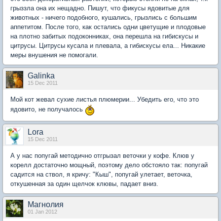
грыззла она их нещадно. Пишут, что фикусы ядовитые для
животных - ничего подобного, кушались, грызлись с большим
аппетитом. После того, как остались одни цветущие и плодовые
на плотно забитых подоконниках, она перешла на гибискусы и
цитрусы. Цитрусы кусала и плевала, а гибискусы ела... Никакие
меры внушения не помогали.
Galinka
15 Dec 2011
Мой кот жевал сухие листья плюмерии... Убедить его, что это
ядовито, не получалось
Lora
15 Dec 2011
А у нас попугай методично отгрызал веточки у кофе. Клюв у
корелл достаточно мощный, поэтому дело обстояло так: попугай
садится на ствол, я кричу: "Кыш", попугай улетает, веточка,
откушенная за один щелчок клювы, падает вниз.
Магнолия
01 Jan 2012