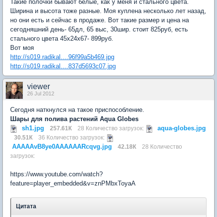
Такие полочки бывают белые, как у меня и стального цвета.
Ширина и высота тоже разные. Моя куплена несколько лет назад,
но они есть и сейчас в продаже. Вот такие размер и цена на
сегодняшний день- 65дл, 65 выс, 30шир. стоит 825руб, есть
стального цвета 45х24х67- 899руб.
Вот моя
http://s019.radikal....96f99a5b469.jpg
http://s019.radikal....837d5693c07.jpg
viewer
26 Jul 2012
Сегодня наткнулся на такое приспособление.
Шары для полива растений Aqua Globes
sh1.jpg
aqua-globes.jpg
257.61К
28 Количество загрузок:
30.51К
36 Количество загрузок:
AAAAAvB8ye0AAAAAARcqvg.jpg
42.18К
28 Количество
загрузок:
https://www.youtube.com/watch?
feature=player_embedded&v=znPMbxToyaA
Цитата