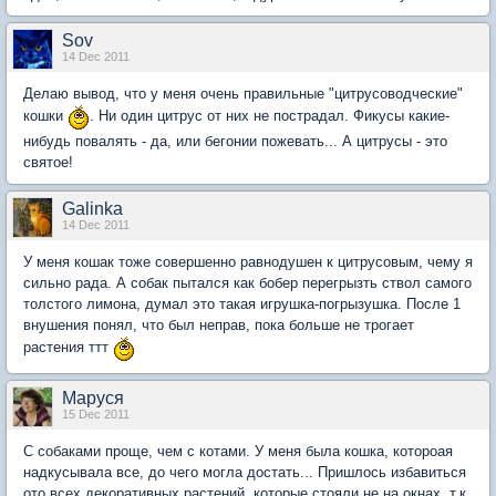
Sov
14 Dec 2011
Делаю вывод, что у меня очень правильные "цитрусоводческие"
кошки
. Ни один цитрус от них не пострадал. Фикусы какие-
нибудь повалять - да, или бегонии пожевать... А цитрусы - это
святое!
Galinka
14 Dec 2011
У меня кошак тоже совершенно равнодушен к цитрусовым, чему я
сильно рада. А собак пытался как бобер перегрызть ствол самого
толстого лимона, думал это такая игрушка-погрызушка. После 1
внушения понял, что был неправ, пока больше не трогает
растения ттт
Маруся
15 Dec 2011
С собаками проще, чем с котами. У меня была кошка, котороая
надкусывала все, до чего могла достать... Пришлось избавиться
ото всех декоративных растений, которые стояли не на окнах, т.к