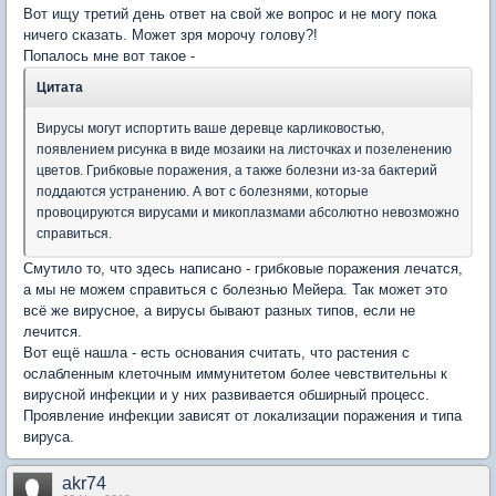
Вот ищу третий день ответ на свой же вопрос и не могу пока
ничего сказать. Может зря морочу голову?!
Попалось мне вот такое -
Цитата
Вирусы могут испортить ваше деревце карликовостью,
появлением рисунка в виде мозаики на листочках и позеленению
цветов. Грибковые поражения, а также болезни из-за бактерий
поддаются устранению. А вот с болезнями, которые
провоцируются вирусами и микоплазмами абсолютно невозможно
справиться.
Смутило то, что здесь написано - грибковые поражения лечатся,
а мы не можем справиться с болезнью Мейера. Так может это
всё же вирусное, а вирусы бывают разных типов, если не
лечится.
Вот ещё нашла - есть основания считать, что растения с
ослабленным клеточным иммунитетом более чевствительны к
вирусной инфекции и у них развивается обширный процесс.
Проявление инфекции зависят от локализации поражения и типа
вируса.
akr74