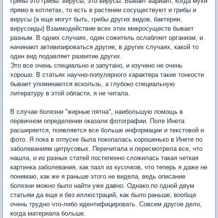
Грибы это грибы. вирусы, это вирусы. Бывает вариант, когда мухи
прямо в котлетах, то есть в растении сосуществуют и грибы и
вирусы (а еще могут быть, грибы других видов, бактерии,
вирусоиды) Взаимодействие всех этих микросуществ бывает
разным. В одних случаях, один сожитель ослабляет организм, и
начинают активизироваться другие, в других случаях, какой то
один вид подавляет развитие других.
Это все очень специально и запутано, и изучено не очень
хорошо. В статьях научно-популярного характера такие тонкости
бывает упоминаются вскользь, а глубоко специальную
литературу в этой области, я не читала.
В случае болезни "жирные пятна", наибольшую помощь в
первичном определении оказали фотографии. Поле Инета
расширяется, появляется все больше информации и текстовой и
фото. Я пока в отпуске была покопалась хорошенько в Инете по
заболеваниям цитрусовых. Перечитала и пересмотрела все, что
нашла, и из разных статей постепенно сложилась такая четкая
картинка заболевания, как пазл из кусочков, что теперь я даже не
понимаю, как же я раньше этого не видела, ведь описание
болезни можно было найти уже давно. Однако по одной двум
статьям да еще и без иллюстраций, как было раньше, вообще
очень трудно что-либо идентифицировать. Совсем другое дело,
когда материала больше.