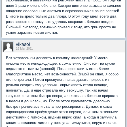
заболевание, а вызванная им ремонтантность. В прошлом году он
цвел 3 раза и очень обильно. Каждое цветение вызывало сильное
опадение ослабленных листьев и образовавшихся ранее завязей.
В итоге вызрело только два плода. В этом году цвел всего два
раза вероятно потому, что удалось сохранить больше плодов.
Сильный листопад возможно привел к тому, что гриб просто не
успел заразить новые листья.
vikasol
16 Mar 2011
Вот хотелось бы добавить в копилку наблюдений: У моего
лимона место неподходящее, к сожалению. Он стоит на кухне
недалеко от плиты (газовой). Пока переставить его в более
благоприятное место, нет возможностей. Зимой он спал, я особо
его не трогала. Потом проснулся, начав давать прирост, и я
решила создать ему условия - опрыскивать стала почаще,
поливать. Да, и еще отрезала ему верхушку, так как начал
тянуться слишком быстро вверх, а я хотела в боковые прироста -
в целом и добилась, но. После этого крапчатость довольно
быстро проявилась и стала прогрессировать. Думаю, я сама
спровоцировала пробуждение этого вируса, слишком активными
действиями с лимоном, видимо вирус спал, а когда я замучила
своим вниманием лимон, у него упал иммунитет, вирус и полез.