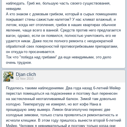
наблюдать. Гриб же, большую часть своего существования,
невидим.
А кто знаком с домовым грибком, который в сырых помещениях
покрывает стены сажистым налетом? У нас климат влажный, и
летом, когда нет отопления, грибок в наших квартирах обычное
явление, чаще всего в ванной. Средств против него предлагается
вагон, однако, если он появился, полностью уничтожить его не
удается никак. Даже после полного ремонта с неоднократной
обработкой свех поверхностей противогрибковыми препаратами,
он откуда-то просачивается.
Ток что "победа над грибами" да еще невидимыми, это дело
очень трудное.
Djan clich
02 Nov 2010
Поделюсь такими наблюдениями. Два года назад 6-летний Мейер
перестал помещаться на подоконнике и поэтому был перенесен
на застекленный неотапливаемый балкон. Зимой там довольно
холодно. Температуру не измерял, но вот кофе Нана в
прошедшую зиму вымерз. Лимон благополучно перенес две
холодные зимовки, только стала проявляться ремонтантность и
исчезли клещики. В этом году пришлось вынести второй 6-летний
Мейер. Человек я невнимательный и поэтому только когда они