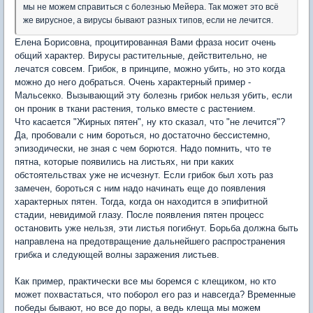
мы не можем справиться с болезнью Мейера. Так может это всё
же вирусное, а вирусы бывают разных типов, если не лечится.
Елена Борисовна, процитированная Вами фраза носит очень
общий характер. Вирусы растительные, действительно, не
лечатся совсем. Грибок, в принципе, можно убить, но это когда
можно до него добраться. Очень характерный пример -
Мальсекко. Вызывающий эту болезнь грибок нельзя убить, если
он проник в ткани растения, только вместе с растением.
Что касается "Жирных пятен", ну кто сказал, что "не лечится"?
Да, пробовали с ним бороться, но достаточно бессистемно,
эпизодически, не зная с чем борются. Надо помнить, что те
пятна, которые появились на листьях, ни при каких
обстоятельствах уже не исчезнут. Если грибок был хоть раз
замечен, бороться с ним надо начинать еще до появления
характерных пятен. Тогда, когда он находится в эпифитной
стадии, невидимой глазу. После появления пятен процесс
остановить уже нельзя, эти листья погибнут. Борьба должна быть
направлена на предотвращение дальнейшего распространения
грибка и следующей волны заражения листьев.
Как пример, практически все мы боремся с клещиком, но кто
может похвастаться, что поборол его раз и навсегда? Временные
победы бывают, но все до поры, а ведь клеща мы можем