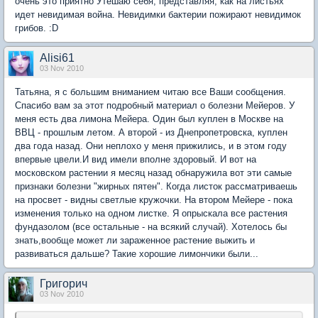
очень это приятно Утешаю себя, представляя, как на листьях
идет невидимая война. Невидимки бактерии пожирают невидимок
грибов. :D
Alisi61
03 Nov 2010
Татьяна, я с большим вниманием читаю все Ваши сообщения.
Спасибо вам за этот подробный материал о болезни Мейеров. У
меня есть два лимона Мейера. Один был куплен в Москве на
ВВЦ - прошлым летом. А второй - из Днепропетровска, куплен
два года назад. Они неплохо у меня прижились, и в этом году
впервые цвели.И вид имели вполне здоровый. И вот на
московском растении я месяц назад обнаружила вот эти самые
признаки болезни "жирных пятен". Когда листок рассматриваешь
на просвет - видны светлые кружочки. На втором Мейере - пока
изменения только на одном листке. Я опрыскала все растения
фундазолом (все остальные - на всякий случай). Хотелось бы
знать,вообще может ли зараженное растение выжить и
развиваться дальше? Такие хорошие лимончики были...
Григорич
03 Nov 2010