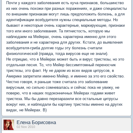
Почти у каждого заболевания есть куча признаков, большинство
из них очень похожи при разных поражениях, и даже специалисты
по внешним признакам могут лишь предположить болезнь, а для
идентификации возбудителя нужны специальные методы. Но
бывают и некоторые очень характерные, маркирующие, признаки
того или иного заболевания. Та пятнистость, которую мы
наблюдаем на Мейерах,
очень
характерна именно для этого
заболевания и не характерна для других. Кстати, до выявления
возбудителя-гриба долгие годы эту болезнь считали
физиологической (правда, тогда вирусов еще не знали).
Не отрицаю, что в Мейерах может быть и вирус тристезы, но это
отдельная песня. То, что Мейер бессимптомный переносчик
тристезы, это факт. Ну не даром из всех видов цитрусов, в
Америке запретили именно Мейер, и именно за это его свойство.
Честно говоря, я раньше тоже считала это заболевание
вирусным, но сильно сомневалась и сейчас пока не увижу, не
поверю, что в наших подоконничных Мейерах годами живет
тристеза. Мы бы давно перезаразили все остальные цитрусы
вокруг них, и наблюдали бы картину тристезы именно на других
видах, не Мейерах. B)
Елена Борисовна
02 Nov 2010