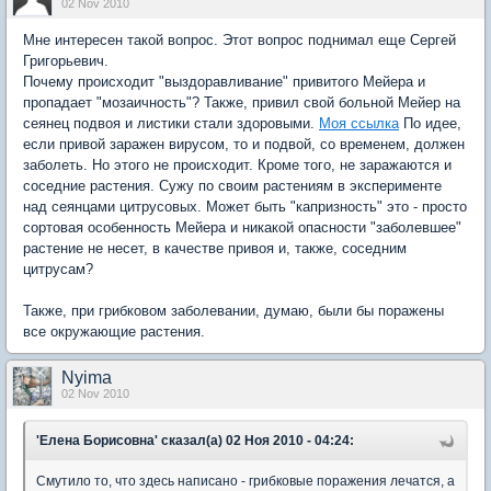
02 Nov 2010
Мне интересен такой вопрос. Этот вопрос поднимал еще Сергей
Григорьевич.
Почему происходит "выздоравливание" привитого Мейера и
пропадает "мозаичность"? Также, привил свой больной Мейер на
сеянец подвоя и листики стали здоровыми.
Моя ссылка
По идее,
если привой заражен вирусом, то и подвой, со временем, должен
заболеть. Но этого не происходит. Кроме того, не заражаются и
соседние растения. Сужу по своим растениям в эксперименте
над сеянцами цитрусовых. Может быть "капризность" это - просто
сортовая особенность Мейера и никакой опасности "заболевшее"
растение не несет, в качестве привоя и, также, соседним
цитрусам?
Также, при грибковом заболевании, думаю, были бы поражены
все окружающие растения.
Nyima
02 Nov 2010
'Елена Борисовна' сказал(а) 02 Ноя 2010 - 04:24:
Смутило то, что здесь написано - грибковые поражения лечатся, а