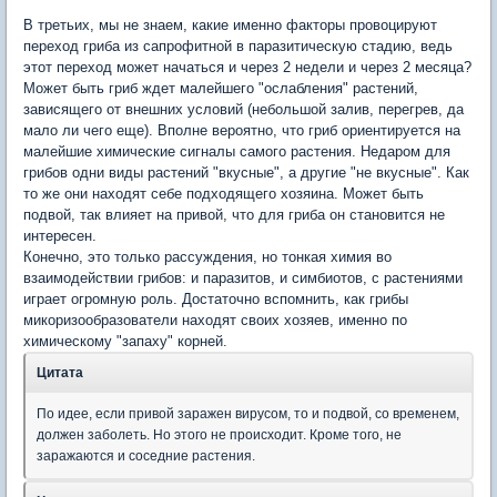
В третьих, мы не знаем, какие именно факторы провоцируют
переход гриба из сапрофитной в паразитическую стадию, ведь
этот переход может начаться и через 2 недели и через 2 месяца?
Может быть гриб ждет малейшего "ослабления" растений,
зависящего от внешних условий (небольшой залив, перегрев, да
мало ли чего еще). Вполне вероятно, что гриб ориентируется на
малейшие химические сигналы самого растения. Недаром для
грибов одни виды растений "вкусные", а другие "не вкусные". Как
то же они находят себе подходящего хозяина. Может быть
подвой, так влияет на привой, что для гриба он становится не
интересен.
Конечно, это только рассуждения, но тонкая химия во
взаимодействии грибов: и паразитов, и симбиотов, с растениями
играет огромную роль. Достаточно вспомнить, как грибы
микоризообразователи находят своих хозяев, именно по
химическому "запаху" корней.
Цитата
По идее, если привой заражен вирусом, то и подвой, со временем,
должен заболеть. Но этого не происходит. Кроме того, не
заражаются и соседние растения.