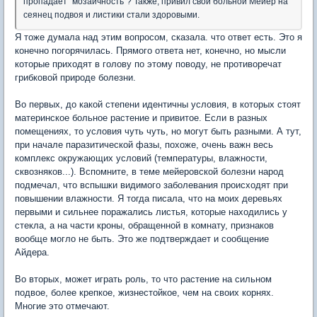
пропадает "мозаичность"? Также, привил свой больной Мейер на
сеянец подвоя и листики стали здоровыми.
Я тоже думала над этим вопросом, сказала. что ответ есть. Это я
конечно погорячилась. Прямого ответа нет, конечно, но мысли
которые приходят в голову по этому поводу, не противоречат
грибковой природе болезни.
Во первых, до какой степени идентичны условия, в которых стоят
материнское больное растение и привитое. Если в разных
помещениях, то условия чуть чуть, но могут быть разными. А тут,
при начале паразитической фазы, похоже, очень важн весь
комплекс окружающих условий (температуры, влажности,
сквозняков...). Вспомните, в теме мейеровской болезни народ
подмечал, что вспышки видимого заболевания происходят при
повышении влажности. Я тогда писала, что на моих деревьях
первыми и сильнее поражались листья, которые находились у
стекла, а на части кроны, обращенной в комнату, признаков
вообще могло не быть. Это же подтверждает и сообщение
Айдера.
Во вторых, может играть роль, то что растение на сильном
подвое, более крепкое, жизнестойкое, чем на своих корнях.
Многие это отмечают.