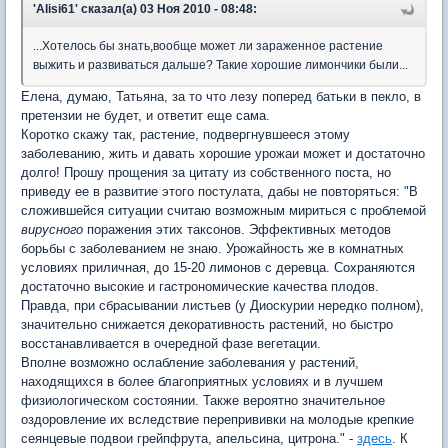
'Alisi61' сказал(а) 03 Ноя 2010 - 08:48:
...Хотелось бы знать,вообще может ли зараженное растение
выжить и развиваться дальше? Такие хорошие лимончики были...
Елена, думаю, Татьяна, за то что лезу поперед батьки в пекло, в
претензии не будет, и ответит еще сама.
Коротко скажу так, растение, подвергнувшееся этому
заболеванию, жить и давать хорошие урожаи может и достаточно
долго! Прошу прощения за цитату из собственного поста, но
приведу ее в развитие этого постулата, дабы не повторяться: "В
сложившейся ситуации считаю возможным мириться с проблемой
вирусного
поражения этих таксонов. Эффективных методов
борьбы с заболеванием не знаю. Урожайность же в комнатных
условиях приличная, до 15-20 лимонов с деревца. Сохраняются
достаточно высокие и гастрономические качества плодов.
Правда, при сбрасывании листьев (у Диоскурии нередко полном),
значительно снижается декоративность растений, но быстро
восстанавливается в очередной фазе вегетации.
Вполне возможно ослабление заболевания у растений,
находящихся в более благоприятных условиях и в лучшем
физиологическом состоянии. Также вероятно значительное
оздоровление их вследствие перепрививки на молодые крепкие
сеянцевые подвои грейпфрута, апельсина, цитрона." -
здесь
. К