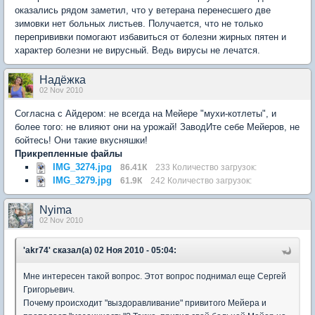
оказались рядом заметил, что у ветерана перенесшего две
зимовки нет больных листьев. Получается, что не только
перепрививки помогают избавиться от болезни жирных пятен и
характер болезни не вирусный. Ведь вирусы не лечатся.
Надёжка
02 Nov 2010
Согласна с Айдером: не всегда на Мейере "мухи-котлеты", и
более того: не влияют они на урожай! ЗаводИте себе Мейеров, не
бойтесь! Они такие вкусняшки!
Прикрепленные файлы
IMG_3274.jpg
86.41К
233 Количество загрузок:
IMG_3279.jpg
61.9К
242 Количество загрузок:
Nyima
02 Nov 2010
'akr74' сказал(а) 02 Ноя 2010 - 05:04:
Мне интересен такой вопрос. Этот вопрос поднимал еще Сергей
Григорьевич.
Почему происходит "выздоравливание" привитого Мейера и