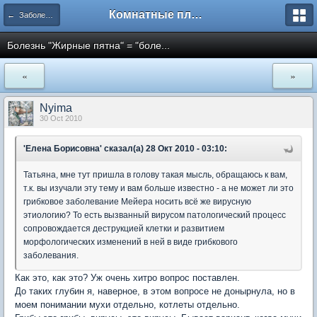
Комнатные плодовые экзоты
← Заболевания и вредители
Болезнь "Жирные пятна" = "боле...
«
»
Nyima
30 Oct 2010
'Елена Борисовна' сказал(а) 28 Окт 2010 - 03:10:
Татьяна, мне тут пришла в голову такая мысль, обращаюсь к вам,
т.к. вы изучали эту тему и вам больше известно - а не может ли это
грибковое заболевание Мейера носить всё же вирусную
этиологию? То есть вызванный вирусом патологический процесс
сопровождается деструкцией клетки и развитием
морфологических изменений в ней в виде грибкового
заболевания.
Как это, как это? Уж очень хитро вопрос поставлен.
До таких глубин я, наверное, в этом вопросе не донырнула, но в
моем понимании мухи отдельно, котлеты отдельно.