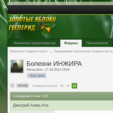
Комнатное цитрусоводство
Форумы
Пользователи
Комнатные плодовые экзоты
→
Выращивание экзотических плодовых расте
Болезни ИНЖИРА
Автор
plein
,
17 Jul 2012 19:04
ficus carica
«
НАЗАД
Страница 12 из 12
10
11
12
Сообщений в теме: 235
Дмитрий Алма-Ата