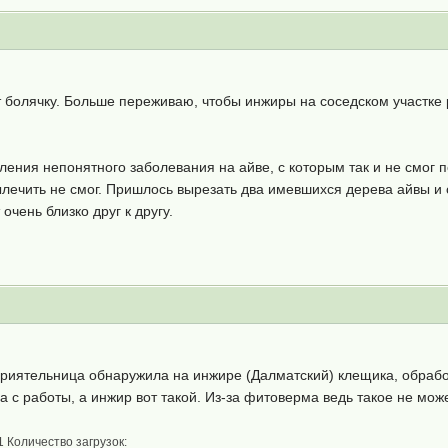
т болячку. Больше переживаю, чтобы инжиры на соседском участке
ения непонятного заболевания на айве, с которым так и не смог по
ечить не смог. Пришлось вырезать два имевшихся дерева айвы и сж
 очень близко друг к другу.
 Приятельница обнаружила на инжире (Далматский) клещика, обраб
с работы, а инжир вот такой. Из-за фитоверма ведь такое не мож
1 Количество загрузок: