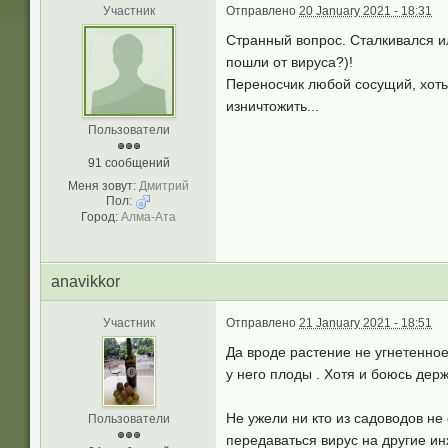
Участник
Отправлено
20 January 2021 - 18:31
Странный вопрос. Сталкивался ил
пошли от вируса?)!
Переносчик любой сосущий, хоть 
изничтожить...
Пользователи
91 сообщений
Меня зовут:
Дмитрий
Пол:
Город:
Алма-Ата
anavikkor
Участник
Отправлено
21 January 2021 - 18:51
Да вроде растение не угнетенное,
у него плоды . Хотя и боюсь держ
Не ужели ни кто из садоводов не 
Пользователи
передаваться вирус на другие ин