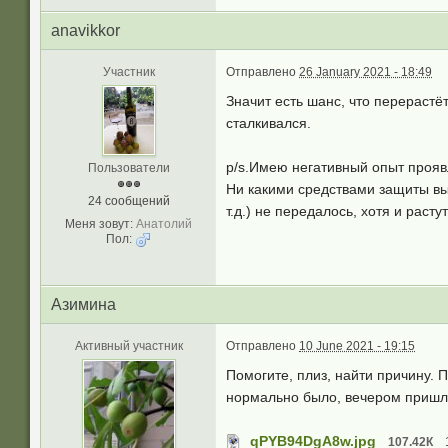
anavikkor
Участник
Отправлено
26 January 2021 - 18:49
Значит есть шанс, что перерастё
сталкивался.
p/s.Имею негативный опыт проявл
Пользователи
Ни какими средствами защиты выл
24 сообщений
т.д.) не передалось, хотя и растут
Меня зовут:
Анатолий
Пол:
Азимина
Активный участник
Отправлено
10 June 2021 - 19:15
Помогите, плиз, найти причину.
нормально было, вечером пришла 
qPYB94DgA8w.jpg
107.42К