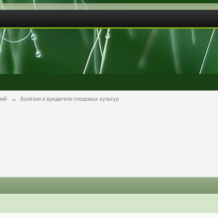
ний
→
Болезни и вредители плодовых культур