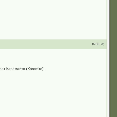
#230
ат Карамаито (Koromite).