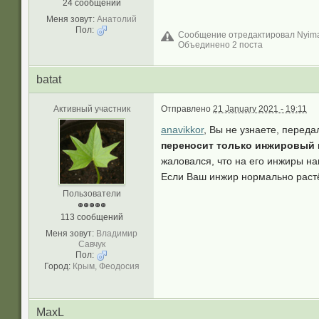
24 сообщений
Меня зовут:
Анатолий
Пол:
Сообщение отредактировал Nyima:
Объединено 2 поста
batat
Активный участник
Отправлено
21 January 2021 - 19:11
anavikkor
, Вы не узнаете, переда
переносит только инжировый
жаловался, что на его инжиры на
Если Ваш инжир нормально растёт 
Пользователи
113 сообщений
Меня зовут:
Владимир
Савчук
Пол:
Город:
Крым, Феодосия
MaxL