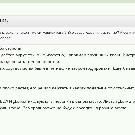
4:55:
лкивался с такой - же ситуацией как я? Все сразу удаляли растение? А если н
вопрос.
ой степени.
аётся вирус точно не известно, например паутинный клещ. Инстр
плодоносить тоже не понятно.
ых сортах листья были в пятнах, на второй год пропали. Еще бывае
 и плохо растет, его решил держать в кадках подальше от остальных
LDA И Далматика, куплены черенки в одном месте. Листья Далматик
озяин тоже. Заморачиваться не буду с посадкой в разные места.