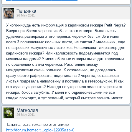
Татьянка
26 May 2011
У кого-нибудь есть информация о карликовом инжире Petit Negra?
Вчера приобрела черенок якобы с этого инжира. Была очень
удивлена размерами этого черенка, черенок был см 35 и имел
всего 3 полноценных больших листа, не считая 2 маленьких, еще
не выросших макушечных листочков.Не великоват ли размер для
карликового инжира? Или карликовость подразумевается под
мелкими плодами? У меня обычные инжиры выглядят карликами
по сравнению с этим черенком. Расстояние между
междоузлиями очень большое. К сожалению, не догадалась
сразу сфотографировать, поделила на 2 черенка, оставшиеся
листья подрезала наполовину и поставила в гетероауксин. И как
его лучше укоренять? Никогда не укореняла зеленые черенки от
инжира, боюсь загубить. У меня и с одревесневшими не все
гладко проходит, а тут зеленый, который быстрее загнить может.
Магнолия
26 May 2011
Татьяна, есть тема про этот инжир
http://forum.homecit...opic=12935&st=0
.