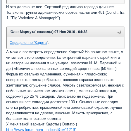
И это далеко не все. Сортовой ряд инжира гораздо длиннее.
Только из группы адриатических сортов насчитали 481 (Condit, Ira
J. "Fig Varieties: A Monograph").
'Олег Мармута' сказал(а) 07 Ноя 2010 - 04:38:
Определенно "Кадота
".
А можно посмотреть определение Кадоты? На понятном языке, я
читал вот это определение: (электронный вариант старой книги
ни автора ни названия я не увидел, возможно И. М. Бережной и
др.) «Величина неопыленных соплодий средняя вес (50-65 г ).
Форма их овально удлиненная, суженная к плодоножке;
поверхность слегка ребристая; внешняя окраска зеленовато –
желтоватая; опушение слабое. Мякоть светлокремовая, нежная с
небольшим количеством мелких семян, маленькой полостью,
содержит до 25 % сахаров. Закисанию не подвержены. При
опылении вес соплодия достигает 100 г. Опыленные соплодия
слегка ребристые, яркозеленой или зеленоватой окраски, лучше
подвяливаются не дереве, вкусные. Мякоть яркокрасная, с
большим количеством семян.»
У меня такой вариант Кадоты ( Dottato )
http://www.forum.hom...ndpost&p=112191