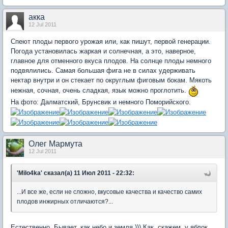
акка
12 Jul 2011
Спеют плоды первого урожая или, как пишут, первой генерации.
Погода установилась жаркая и солнечная, а это, наверное,
главное для отменного вкуса плодов. На солнце плоды немного
подвялились. Самая большая фига не в силах удерживать
нектар внутри и он стекает по округлым фиговым бокам. Мякоть
нежная, сочная, очень сладкая, язык можно проглотить.
На фото: Далматский, Брунсвик и немного Поморийского.
Олег Мармута
12 Jul 2011
'Milo4ka' сказал(а) 11 Июл 2011 - 22:32:
...И все же, если не сложно, вкусовые качества и качество самих
плодов инжирных отличаются?...
Естественно. Бывает, как небо и земля ))) Как, скажем, у яблок