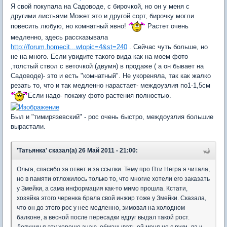
Я свой покупала на Садоводе, с бирочкой, но он у меня с
другими листьями.Может это и другой сорт, бирочку могли
повесить любую, но комнатный явно!
Растет очень
медленно, здесь рассказывала
http://forum.homecit...wtopic=4&st=240
. Сейчас чуть больше, но
не на много. Если увидите такого вида как на моем фото
,толстый ствол с веточкой (двумя) в продаже ( а он бывает на
Садоводе)- это и есть "комнатный". Не укореняла, так как жалко
резать то, что и так медленно нарастает- междоузлия по1-1,5см
Если надо- покажу фото растения полностью.
Был и "тимирязевский" - рос очень быстро, междоузлия большие
вырастали.
'Татьянка' сказал(а) 26 Май 2011 - 21:00:
Ольга, спасибо за ответ и за ссылки. Тему про Пти Негра я читала,
но в памяти отложилось только то, что многие хотели его заказать
у Змейки, а сама информация как-то мимо прошла. Кстати,
хозяйка этого черенка брала свой инжир тоже у Змейки. Сказала,
что он до этого рос у нее медленно, зимовал на холодном
балконе, а весной после пересадки вдруг выдал такой рост.