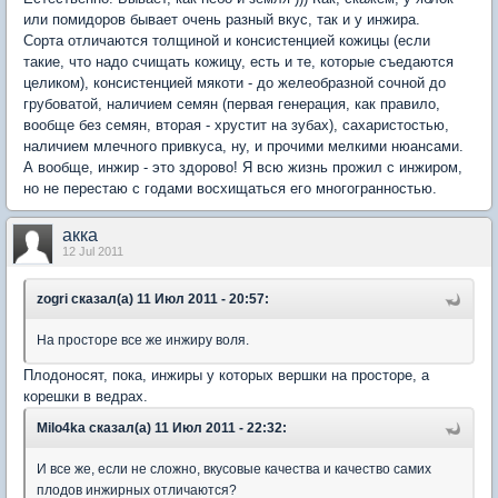
или помидоров бывает очень разный вкус, так и у инжира.
Сорта отличаются толщиной и консистенцией кожицы (если
такие, что надо счищать кожицу, есть и те, которые съедаются
целиком), консистенцией мякоти - до желеобразной сочной до
грубоватой, наличием семян (первая генерация, как правило,
вообще без семян, вторая - хрустит на зубах), сахаристостью,
наличием млечного привкуса, ну, и прочими мелкими нюансами.
А вообще, инжир - это здорово! Я всю жизнь прожил с инжиром,
но не перестаю с годами восхищаться его многогранностью.
акка
12 Jul 2011
zogri сказал(а) 11 Июл 2011 - 20:57:
На просторе все же инжиру воля.
Плодоносят, пока, инжиры у которых вершки на просторе, а
корешки в ведрах.
Milo4ka сказал(а) 11 Июл 2011 - 22:32:
И все же, если не сложно, вкусовые качества и качество самих
плодов инжирных отличаются?