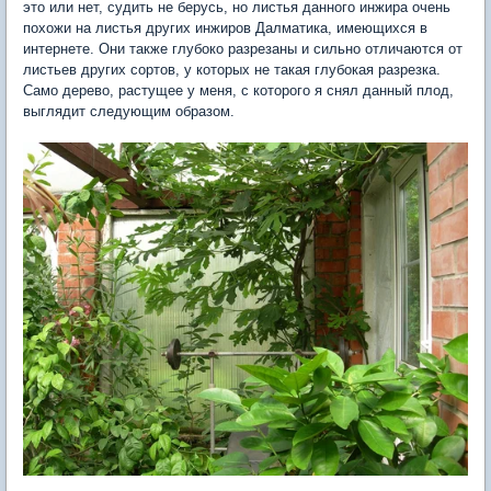
это или нет, судить не берусь, но листья данного инжира очень
похожи на листья других инжиров Далматика, имеющихся в
интернете. Они также глубоко разрезаны и сильно отличаются от
листьев других сортов, у которых не такая глубокая разрезка.
Само дерево, растущее у меня, с которого я снял данный плод,
выглядит следующим образом.