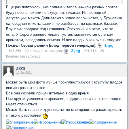
Еще раз повторюсь, без солнца и тепла инжиры разных сортов
будут очень похожи по вкусу, т.е. никакие. Из последней
дегустации: мякоть Далматского более волокнистая, у Брунсвика
однородная мякоть. Если я не ошибаюсь, на крымских базарах
Брунсвик продают под названием Ореховый и в этом, что-то
есть. У Серого раннего мякоть густая, маслянистая с легким
ароматом, попадались семена. И все плоды были очень сладкие.
Поспел Серый ранний (плод первой генерации).
1.jpg
2.jpg
193.25К
23 Количество загрузок:
261.71К
25
Количество загрузок:
акка
12 Jul 2011
Может быть мои фото лучше проиллюстрируют структуру плодов
инжира разных сортов.
Все они созрели приблизительно в одно время.
При других условиях созревания, содержание и качество плодов
будет отличаться.
Может быть планы и крупноваты, но мне нравится рассматривать
с такого расстояния