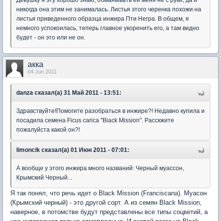
Девушку я эту хорошо знаю, обманывать ей меня не с руки, да и
никогда она этим не занималась. Листья этого черенка похожи на
листья приведенного образца инжира Пти Негра. В общем, я
немного успокоилась, теперь главное укоренить его, а там видно
будет - он это или не он.
акка
04 Jun 2011
danza сказал(а) 31 Май 2011 - 13:51:
Здравствуйте!Помогите разобраться в инжире?! Недавно купила и
посадила семена Ficus carica "Biack Mission". Расскжите
пожалуйста какой он?!
limoncik сказал(а) 01 Июн 2011 - 07:01:
А вообще у этого инжира много названий: Черный муассон,
Крымский Черный...
Я так понял, что речь идет о Black Mission (Franciscana). Муасон
(Крымский черный) - это другой сорт. А из семян Black Mission,
наверное, в потомстве будут представлены все типы соцветий, а