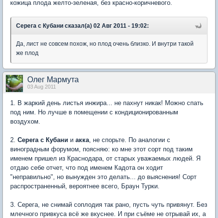
кожица плода желто-зеленая, без красно-коричневого.
Серега с Кубани сказал(а) 02 Авг 2011 - 19:02:
Да, лист не совсем похож, но плод очень близко. И внутри такой
же плод
Олег Мармута
03 Aug 2011
1. В жаркий день листья инжира... не пахнут никак! Можно спать
под ним. Но лучше в помещении с кондиционированным
воздухом.
2.
Серега с Кубани
и
акка
, не спорьте. По аналогии с
виноградным форумом, поясняю: ко мне этот сорт под таким
именем пришел из Краснодара, от старых уважаемых людей. Я
отдаю себе отчет, что под именем Кадота он ходит
"неправильно", но вынужден это делать... до выяснения! Сорт
распространенный, вероятнее всего, Браун Турки.
3. Серега, не снимай соплодия так рано, пусть чуть привянут. Без
млечного привкуса всё же вкуснее. И при съёме не отрывай их, а