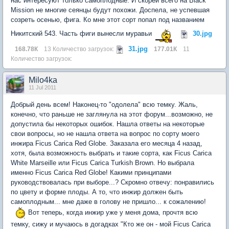
нас интересуют только самоплодные. И скорей всего на Black
Mission не многие сеянцы будут похожи. Доспела, не успевшая
созреть осенью, фига. Ко мне этот сорт попал под названием
Никитский 543. Часть фиги вынесли муравьи
30.jpg
31.jpg
168.78К
13 Количество загрузок:
177.01К
11
Количество загрузок:
Milo4ka
11 Jul 2011
Добрый день всем! Наконец-то "одолела" всю темку. Жаль,
конечно, что раньше не заглянула на этот форум...возможно, не
допустила бы некоторых ошибок. Нашла ответы на некоторые
свои вопросы, но не нашла ответа на вопрос по сорту моего
инжира Ficus Carica Red Globe. Заказала его месяца 4 назад,
хотя, была возможность выбрать и такие сорта, как Ficus Carica
White Marseille или Ficus Carica Turkish Brown. Но выбрала
именно Ficus Carica Red Globe! Какими принципами
руководствовалась при выборе...? Скромно отвечу: понравились
по цвету и форме плоды. А то, что инжир должен быть
самоплодным... мне даже в голову не пришло... к сожалению!
Вот теперь, когда инжир уже у меня дома, прочтя всю
темку, сижу и мучаюсь в догадках "Кто же он - мой Ficus Carica