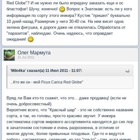
Red Globe"? И не нужно ли было впридачу заказать еще и ос
бластофаг! Шучу, конечно!
Вопрос к Знатокам: есть ли у кого
информация по сорту этого инжира? Кустик "пришел" буквально
10 дней назад.Размерчик у него 30-40 см. На нем висит одна
зелена фигушка, в дороге даже не отвалилась.Обработала от
"паразитов", наблюдаю. Очень надеюсь, что оправдает
ожидания!
Олег Мармута
11 Jul 2011
'Milo4ka' сказал(а) 11 Июл 2011 - 11:07:
...Кто же он - мой Ficus Carica Red Globe"
Вряд ли Вам кто-то скажет, что это... даже продавец! (если не
очень добросовестный).
Вероятнее всего, что "Красный шар" - это не собственно название
сорта, а так, из головы, просто красиво звучит. У инжира
систематика сортов мирового ассортимента находится до сих пор
в зачаточном состоянии и очень разрозненна, в отличие от
многих других, более привычных плодовых. Где-то и ведутся
работы, систематика, селекция, но это "где-то" - там, куда инжир