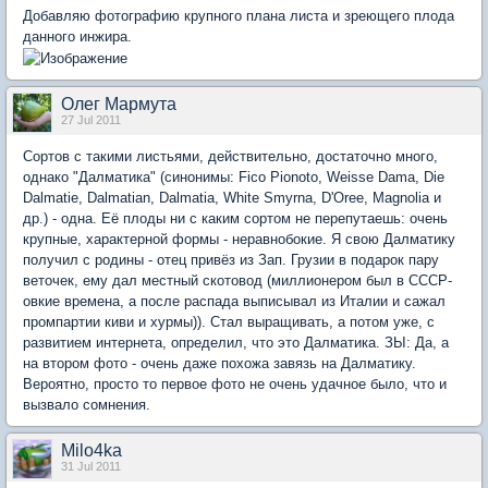
Добавляю фотографию крупного плана листа и зреющего плода
данного инжира.
Олег Мармута
27 Jul 2011
Сортов с такими листьями, действительно, достаточно много,
однако "Далматика" (синонимы: Fico Pionoto, Weisse Dama, Die
Dalmatie, Dalmatian, Dalmatia, White Smyrna, D'Oree, Magnolia и
др.) - одна. Её плоды ни с каким сортом не перепутаешь: очень
крупные, характерной формы - неравнобокие. Я свою Далматику
получил с родины - отец привёз из Зап. Грузии в подарок пару
веточек, ему дал местный скотовод (миллионером был в СССР-
овкие времена, а после распада выписывал из Италии и сажал
промпартии киви и хурмы)). Стал выращивать, а потом уже, с
развитием интернета, определил, что это Далматика. ЗЫ: Да, а
на втором фото - очень даже похожа завязь на Далматику.
Вероятно, просто то первое фото не очень удачное было, что и
вызвало сомнения.
Milo4ka
31 Jul 2011