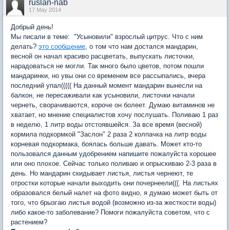
ruslan-nab
17 May 2014
Добрый день!
Мы писали в теме: "Усыновили" взрослый цитрус. Что с ним
делать?
это сообщение
, о том что нам достался мандарин,
весной он начал красиво расцветать, выпускать листочки,
нарадоваться не могли. Так много было цветов, потом пошли
мандаринки, но увы они со временем все рассыпались, вчера
последний упал((((( На данный момент мандарин вынесли на
балкон, не пересаживали как усыновили, листочки начали
чернеть, сворачиваются, короче он болеет. Думаю витаминов не
хватает, но мнение специалистов хочу послушать. Поливаю 1 раз
в неделю, 1 литр воды отстоявшейся. За все время (весной)
кормила подкормкой "Заслон" 2 раза 2 колпачка на литр воды
корневая подкормака, боялась больше давать. Может кто-то
пользовался данным удобрением напишите пожалуйста хорошее
или оно плохое. Сейчас только поливаю и опрыскиваю 2-3 раза в
день. Но мандарин скидывает листья, листья чернеют, те
отростки которые начали выходить они почернеели(((. На листьях
образовался белый налет на фото видно, я думаю может быть от
того, что брызгаю листья водой (возможно из-за жесткости воды)
либо какое-то заболевание? Помоги пожалуйста советом, что с
растением?