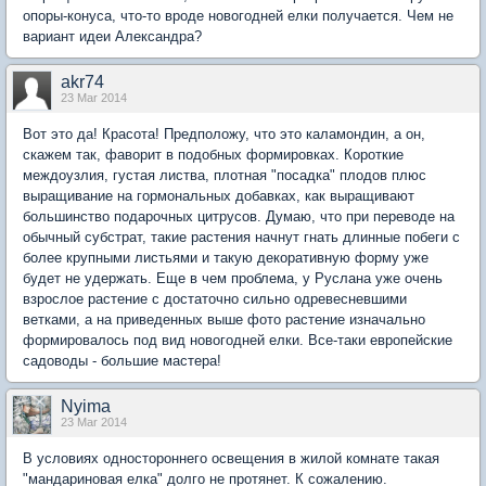
опоры-конуса, что-то вроде новогодней елки получается. Чем не
вариант идеи Александра?
akr74
23 Mar 2014
Вот это да! Красота! Предположу, что это каламондин, а он,
скажем так, фаворит в подобных формировках. Короткие
междоузлия, густая листва, плотная "посадка" плодов плюс
выращивание на гормональных добавках, как выращивают
большинство подарочных цитрусов. Думаю, что при переводе на
обычный субстрат, такие растения начнут гнать длинные побеги с
более крупными листьями и такую декоративную форму уже
будет не удержать. Еще в чем проблема, у Руслана уже очень
взрослое растение с достаточно сильно одревесневшими
ветками, а на приведенных выше фото растение изначально
формировалось под вид новогодней елки. Все-таки европейские
садоводы - большие мастера!
Nyima
23 Mar 2014
В условиях одностороннего освещения в жилой комнате такая
"мандариновая елка" долго не протянет. К сожалению.