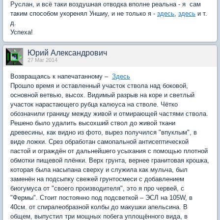
Руслан, и всё таки воздушная отводка вполне реальна - я сам
таким способом укоренял Уншиу, и не только я -
здесь
,
здесь
и т.
д.
Успеха!
Юрий Александрович
27 Mar 2014
Возвращаясь к напечатанному –
Здесь
Прошло время и оставленный участок ствола над боковой,
основной ветвью, высох. Видимый разрыв на коре и светлый
участок нарастающего рубца калюуса на стволе. Чётко
обозначили границу между живой и отмирающей частями ствола.
Решено было удалить высохший ствол до живой ткани
древесины, как видно из фото, вырез получился "впуклым", в
виде ложки. Срез обработан самопальной антисептической
пастой и ограждён от дальнейшего усыхания с помощью плотной
обмотки пищевой плёнки. Верх грунта, вернее гранитовая крошка,
которая была насыпана сверху и служила как мульча, был
заменён на подсыпку свежей грунтосмеси с добавлением
биогумуса от "своего производителя", это я про червей, с
"Фермы". Стоит постоянно под подсветкой – ЭСЛ на 105W, в
40см. от спиралеобразной колбы до макушки апельсина. В
общем, выпустил три мощных побега уплощённого вида, в