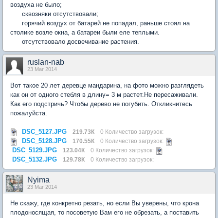
воздуха не было;
сквозняки отсутствовали;
горячий воздух от батарей не попадал, раньше стоял на
столике возле окна, а батареи были еле теплыми.
отсутствовало досвечивание растения.
ruslan-nab
23 Mar 2014
Вот такое 20 лет деревце мандарина, на фото можно разглядеть
как он от одного стебля в длину= 3 м растет.Не пересаживали.
Как его подстричь? Чтобы дерево не погубить. Откликнитесь
пожалуйста.
DSC_5127.JPG
219.73К
0 Количество загрузок:
DSC_5128.JPG
170.55К
0 Количество загрузок:
DSC_5129.JPG
123.04К
0 Количество загрузок:
DSC_5132.JPG
129.78К
0 Количество загрузок:
Nyima
23 Mar 2014
Не скажу, где конкретно резать, но если Вы уверены, что крона
плодоносящая, то посоветую Вам его не обрезать, а поставить