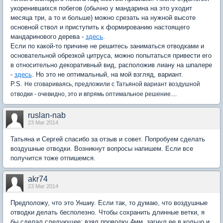
укоренившихся побегов (обычно у мандарина на это уходит
месяца три, а то и больше) можно срезать на нужной высоте
основной ствол и приступить к формированию настоящего
мандаринового дерева -
здесь
.
Если по какой-то причине не решитесь заниматься отводками и
основательной обрезкой цитруса, можно попытаться привести его
в относительно декоративный вид, расположив лиану на шпалере
-
здесь
. Но это не оптимальный, на мой взгляд, вариант.
P.S.
Не сговариваясь, предложили с Татьяной вариант воздушной
отводки - очевидно, это и впрямь оптимальное решение....
ruslan-nab
23 Mar 2014
Татьяна и Сергей спасибо за отзыв и совет. Попробуем сделать
воздушные отводки. Возникнут вопросы напишем. Если все
получится тоже отпишемся.
akr74
23 Mar 2014
Предположу, что это Уншиу. Если так, то думаю, что воздушные
отводки делать бесполезно. Чтобы сохранить длинные ветки, я
бы сделал следующее: взял проволку 4мм, загнул ее в кольцо и