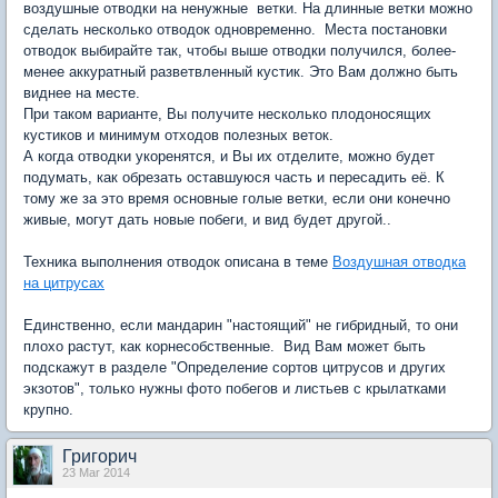
воздушные отводки на ненужные ветки. На длинные ветки можно
сделать несколько отводок одновременно. Места постановки
отводок выбирайте так, чтобы выше отводки получился, более-
менее аккуратный разветвленный кустик. Это Вам должно быть
виднее на месте.
При таком варианте, Вы получите несколько плодоносящих
кустиков и минимум отходов полезных веток.
А когда отводки укоренятся, и Вы их отделите, можно будет
подумать, как обрезать оставшуюся часть и пересадить её. К
тому же за это время основные голые ветки, если они конечно
живые, могут дать новые побеги, и вид будет другой..
Техника выполнения отводок описана в теме
Воздушная отводка
на цитрусах
Единственно, если мандарин "настоящий" не гибридный, то
они
плохо растут, как корнесобственные. Вид Вам может быть
подскажут в разделе "Определение сортов цитрусов и других
экзотов", только нужны фото побегов и листьев с крылатками
крупно.
Григорич
23 Mar 2014