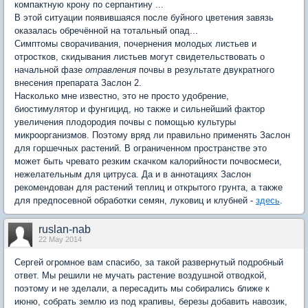
компактную крону по серпантину ...
В этой ситуации появившаяся после буйного цветения завязь
оказалась обречённой на тотальный опад...
Симптомы сворачивания, почернения молодых листьев и
отростков, скидывания листьев могут свидетельствовать о
начальной фазе
отравления
почвы в результате двукратного
внесения препарата Заслон 2.
Насколько мне известно, это не просто удобрение,
биостимулятор и фунгицид, но также и сильнейший фактор
увеличения плодородия почвы с помощью культуры
микроорганизмов. Поэтому вряд ли правильно применять Заслон
для горшечных растений. В ограниченном пространстве это
может быть чревато резким скачком калорийности почвосмеси,
нежелательным для цитруса. Да и в аннотациях Заслон
рекомендован для растений теплиц и открытого грунта, а также
для предпосевной обработки семян, луковиц и клубней -
здесь
.
ruslan-nab
22 May 2014
Сергей огромное вам спасибо, за такой развернутый подробный
ответ. Мы решили не мучать растение воздушной отводкой,
поэтому и не зделали, а пересадить мы собирались ближе к
июню, собрать землю из под крапивы, березы добавить навозик,