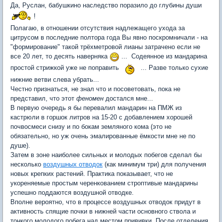
Да, Руслан, бабушкино наследство поразило до глубины души
!
Полагаю, в отношении отсутствия надлежащего ухода за
цитрусом в последние полтора года Вы явно поскромничали - на
"формирование" такой трёхметровой лианы затрачено если не
все 20 лет, то десять наверняка
... Содеянное из мандарина
простой стрижкой уже не поправить
... Разве только сухие
нижние ветви слева убрать...
Честно признаться, не знал что и посоветовать, пока не
представил, что этот
феномен
достался мне...
В первую очередь я бы перевалил мандарин на ПМЖ из
кастрюли в горшок литров на 15-20 с добавлением хорошей
почвосмеси снизу и по бокам земляного кома (это не
обязательно, но уж очень эмалированные ёмкости мне не по
душе).
Затем в зоне наиболее сильных и молодых побегов сделал бы
несколько
воздушных отводок
(как минимум три) для получения
новых крепких растений. Практика показывает, что не
укореняемые простым черенкованием строптивые мандарины
успешно поддаются воздушной отводке.
Вполне вероятно, что в процессе воздушных отводок придут в
активность спящие почки в нижней части основного ствола и
тонкого молодого побега над местом прививки. После отделения