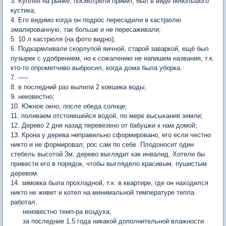
3. Куплен на рынке, посмотрели привит, был в виде небольшого
кустика;
4. Его видимо когда он подрос пересадили в кастрюлю
эмалированную, так больше и не пересаживали;
5. 10 л кастрюля (на фото видно);
6. Подкармливали скорлупой яичной, старой заваркой, ещё был
пузырек с удобрением, но к сожалению не напишем названия, т.к.
кто-то опрометчиво выбросил, когда дома была уборка.
7. -----
8. в последний раз вылили 2 ковшика воды;
9. неизвестно;
10. Южное окно, после обеда солнце;
11. поливаем отстоявшейся водой, по мере высыхания земли;
12. Дерево 2 дня назад перевезено от бабушки к нам домой;
13. Крона у дерева неправильно сформировано, его если честно
никто и не формировал, рос сам по себе. Плодоносит один
стебель высотой 3м, дерево выглядит как инвалид. Хотели бы
привести его в порядок, чтобы выглядело красивым, пушистым
деревом.
14. зимовка была прохладной, т.к. в квартире, где он находился
никто не живет и котел на минимальной температуре тепла
работал.
неизвестно темп-ра воздуха;
за последние 1,5 года никакой дополнительной влажности