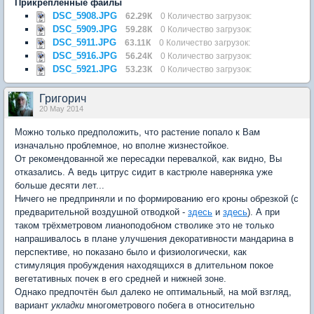
Прикрепленные файлы
DSC_5908.JPG
62.29К
0 Количество загрузок:
DSC_5909.JPG
59.28К
0 Количество загрузок:
DSC_5911.JPG
63.11К
0 Количество загрузок:
DSC_5916.JPG
56.24К
0 Количество загрузок:
DSC_5921.JPG
53.23К
0 Количество загрузок:
Григорич
20 May 2014
Можно только предположить, что растение попало к Вам
изначально проблемное, но вполне жизнестойкое.
От рекомендованной же пересадки перевалкой, как видно, Вы
отказались. А ведь цитрус сидит в кастрюле наверняка уже
больше десяти лет...
Ничего не предприняли и по формированию его кроны обрезкой (с
предварительной воздушной отводкой -
здесь
и
здесь
). А при
таком трёхметровом лианоподобном стволике это не только
напрашивалось в плане улучшения декоративности мандарина в
перспективе, но показано было и физиологически, как
стимуляция пробуждения находящихся в длительном покое
вегетативных почек в его средней и нижней зоне.
Однако предпочтён был далеко не оптимальный, на мой взгляд,
вариант
укладки
многометрового побега в относительно