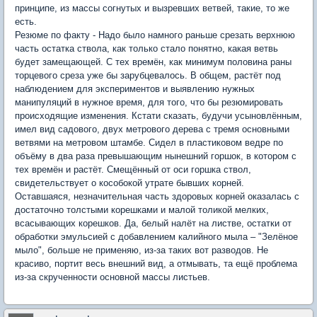
принципе, из массы согнутых и вызревших ветвей, такие, то же
есть.
Резюме по факту - Надо было намного раньше срезать верхнюю
часть остатка ствола, как только стало понятно, какая ветвь
будет замещающей. С тех времён, как минимум половина раны
торцевого среза уже бы зарубцевалось. В общем, растёт под
наблюдением для экспериментов и выявлению нужных
манипуляций в нужное время, для того, что бы резюмировать
происходящие изменения. Кстати сказать, будучи усыновлённым,
имел вид садового, двух метрового дерева с тремя основными
ветвями на метровом штамбе. Сидел в пластиковом ведре по
объёму в два раза превышающим нынешний горшок, в котором с
тех времён и растёт. Смещённый от оси горшка ствол,
свидетельствует о кособокой утрате бывших корней.
Оставшаяся, незначительная часть здоровых корней оказалась с
достаточно толстыми корешками и малой толикой мелких,
всасывающих корешков. Да, белый налёт на листве, остатки от
обработки эмульсией с добавлением калийного мыла – "Зелёное
мыло", больше не применяю, из-за таких вот разводов. Не
красиво, портит весь внешний вид, а отмывать, та ещё проблема
из-за скрученности основной массы листьев.