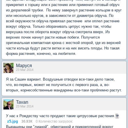
прикрепил к горшку или к растению или применил готовый обруч
из дюралевой трубки. По нему завернул растение кольцом в круг
или несколько кругов, в зависимости от диаметра обруча. По
всей окружности обруча привязал растение или оплел растение
вокруг обруча. Только оборачивать цитрус нужно так, чтобы
верхушка после оборота вокруг обруча смотрела вверх. Из
верхних почек начнут расти новые побеги. Получится
оригинальная компактная крона с жесткой опорой, где из верхней
части кольца будут расти ветки и на них висеть плоды. Но такая
форма растения, конечно, на любителя.
Маруся
23 Mar 2014
Я за Сашин вариант. Воздушные отводки все-таки дело такое,
что, во-первых, может не получиться с первого раза, а, во-
вторых, корнесобственные мандарины все-таки проблемно растут.
Tavan
23 Mar 2014
У нас к Рождеству часто продают такие цитрусовые растения.
z5.jpg
30.93К
0 Количество загрузок:
Выращены они "лианой", обмотанной и прикрепленной вокруг