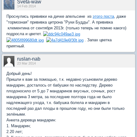
Sveta-waw
14 Feb 2014
Проснулись прививки на дичке апельсине из
этого поста
, даже
"тормозная" прививка цитрона "Руки Будды". А прививка
клементина от сентября 2013г. (только теперь не помню какого)
подросла и цветет.
. Запах цветка
приятный.
ruslan-nab
23 Mar 2014
Добрый день!
Пришли к вам за помощью, т.к. недавно усыновили дерево
мандарин, досталось от бабушки по наследству. Дерево
плодоносило от 5 до 7 мандаринов вкусных, сочных, рост
мандарина 3 метра, за последние полтора года не было
надлежащего ухода, т.к. бабушка болела и мандарин в
последний раз дал плоды в прошлом году, но они были только
зелёными.
Анкета деревца мандарин:
1. Мандарин;
2.20 лет;