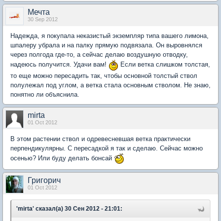
Мечта
30 Sep 2012
Надежда, я покупала неказистый экземпляр типа вашего лимона,
шпалеру убрала и на палку прямую подвязала. Он выровнялся
через полгода где-то, а сейчас делаю воздушную отводку,
надеюсь получится. Удачи вам!
Если ветка слишком толстая,
то еще можно пересадить так, чтобы основной толстый ствол
полулежал под углом, а ветка стала основным стволом. Не знаю,
понятно ли объяснила.
mirta
01 Oct 2012
В этом растении ствол и одревесневшая ветка практически
перпендикулярны. С пересадкой я так и сделаю. Сейчас можно
осенью? Или буду делать бонсай
Григорич
01 Oct 2012
'mirta' сказал(а) 30 Сен 2012 - 21:01: