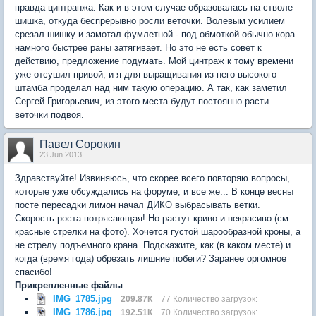
правда цинтранжа. Как и в этом случае образовалась на стволе
шишка, откуда беспрерывно росли веточки. Волевым усилием
срезал шишку и замотал фумлетной - под обмоткой обычно кора
намного быстрее раны затягивает. Но это не есть совет к
действию, предложение подумать. Мой цинтраж к тому времени
уже отсушил привой, и я для выращивания из него высокого
штамба проделал над ним такую операцию. А так, как заметил
Сергей Григорьевич, из этого места будут постоянно расти
веточки подвоя.
Павел Сорокин
23 Jun 2013
Здравствуйте! Извиняюсь, что скорее всего повторяю вопросы,
которые уже обсуждались на форуме, и все же... В конце весны
посте пересадки лимон начал ДИКО выбрасывать ветки.
Скорость роста потрясающая! Но растут криво и некрасиво (см.
красные стрелки на фото). Хочется густой шарообразной кроны, а
не стрелу подъемного крана. Подскажите, как (в каком месте) и
когда (время года) обрезать лишние побеги? Заранее оргомное
спасибо!
Прикрепленные файлы
IMG_1785.jpg
209.87К
77 Количество загрузок:
IMG_1786.jpg
192.51К
70 Количество загрузок: