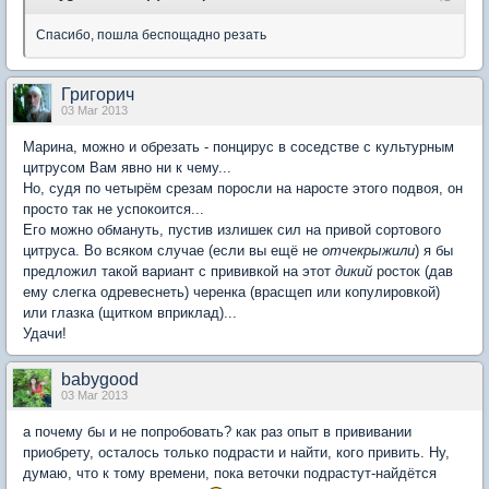
Спасибо, пошла беспощадно резать
Григорич
03 Mar 2013
Марина, можно и обрезать - понцирус в соседстве с культурным
цитрусом Вам явно ни к чему...
Но, судя по четырём срезам поросли на наросте этого подвоя, он
просто так не успокоится...
Его можно обмануть, пустив излишек сил на привой сортового
цитруса. Во всяком случае (если вы ещё не
отчекрыжили
) я бы
предложил такой вариант с прививкой на этот
дикий
росток (дав
ему слегка одревеснеть) черенка (врасщеп или копулировкой)
или глазка (щитком вприклад)...
Удачи!
babygood
03 Mar 2013
а почему бы и не попробовать? как раз опыт в прививании
приобрету, осталось только подрасти и найти, кого привить. Ну,
думаю, что к тому времени, пока веточки подрастут-найдётся