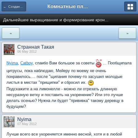
Комнатные плодовые экзоты
← Создание и формирование растений
Дальнейшее выращивание и формирование крон...
«
»
Странная Такая
06 May 2012
Nyima
,
Catboy
, спаибо Вам большое за советы
... Пообщипала
цитрусы, пока наблюдаю, Мейеру по моему не очень
понравилось.... после "щипания почему-то засушил молодые
листья в местах "прищипки" и сбросил их.
Подскажите а на лимонелле - можно ли отрезать длинную
несуразную ветку и поставить на укоренение? Или это лучше
делать осенью? Нужна ли будет "прививка" такому деревцу в
будущем?
Nyima
07 May 2012
Лучше всего все укореняется именно весной, хотя и в любой