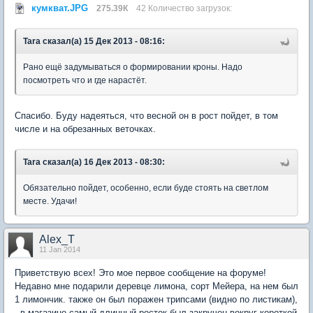
кумкват.JPG
275.39К
42 Количество загрузок:
Tara сказал(а) 15 Дек 2013 - 08:16:
Рано ещё задумываться о формировании кроны. Надо
посмотреть что и где нарастёт.
Спасибо. Буду надеяться, что весной он в рост пойдет, в том
числе и на обрезанных веточках.
Tara сказал(а) 16 Дек 2013 - 08:30:
Обязательно пойдет, особенно, если буде стоять на светлом
месте. Удачи!
Alex_T
11 Jan 2014
Приветствую всех! Это мое первое сообщение на форуме!
Недавно мне подарили деревце лимона, сорт Мейера, на нем был
1 лимончик. также он был поражен трипсами (видно по листикам),
, в магазине самый длинный росток был закручен вокруг короткой