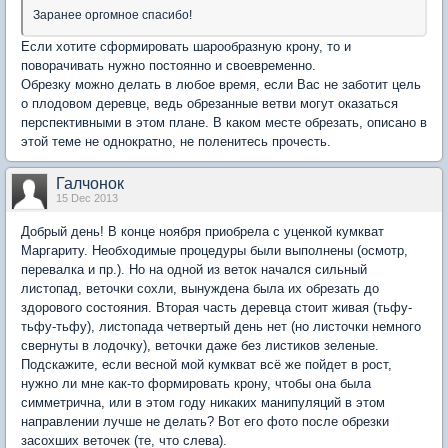
Заранее оргомное спасибо!
Если хотите сформировать шарообразную крону, то и
поворачивать нужно постоянно и своевременно.
Обрезку можно делать в любое время, если Вас не заботит цель
о плодовом деревце, ведь обрезанные ветви могут оказаться
перспективными в этом плане. В каком месте обрезать, описано в
этой теме не однократно, не поленитесь прочесть.
Галчонок
15 Dec 2013
Добрый день! В конце ноября приобрела с уценкой кумкват
Маргариту. Необходимые процедуры были выполнены (осмотр,
перевалка и пр.). Но на одной из веток начался сильный
листопад, веточки сохли, вынуждена была их обрезать до
здорового состояния. Вторая часть деревца стоит живая (тьфу-
тьфу-тьфу), листопада четвертый день нет (но листочки немного
свернуты в лодочку), веточки даже без листиков зеленые.
Подскажите, если весной мой кумкват всё же пойдет в рост,
нужно ли мне как-то формировать крону, чтобы она была
симметрична, или в этом году никаких манипуляций в этом
направлении лучше не делать? Вот его фото после обрезки
засохших веточек (те, что слева).