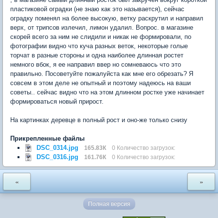
пластиковой оградки (не знаю как это называется), сейчас
оградку поменял на более высокую, ветку раскрутил и направил
верх, от трипсов излечил, лимон удалил. Вопрос. в магазине
скорей всего за ним не слидили и никак не формировали, по
фотографии видно что куча разных веток, некоторые голые
торчат в разные стороны и одна наиболее длинная ростет
немного вбок, я ее направил ввер но сомневаюсь что это
правильно. Посоветуйте пожалуйста как мне его обрезать? Я
совсем в этом деле не опытный и поэтому надеюсь на ваши
советы.. сейчас видно что на этом длинном ростке уже начинает
формироваться новый прирост.
На картинках деревце в полный рост и оно-же только снизу
Прикрепленные файлы
DSC_0314.jpg
165.83К
0 Количество загрузок:
DSC_0316.jpg
161.76К
0 Количество загрузок:
«
»
Полная версия