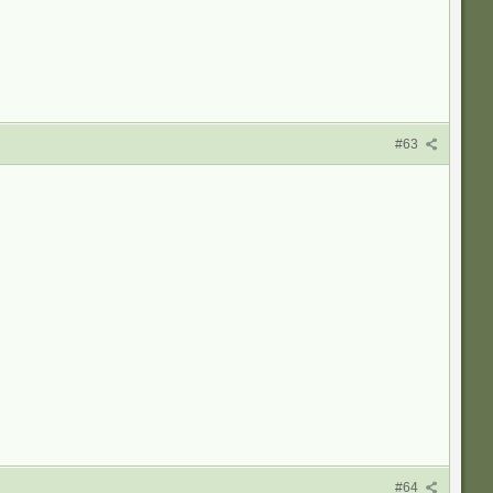
#63
#64