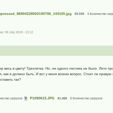
pressed_86904228920190706_144105.jpg
65.55К
4 Количество загр
: 06 July 2019 - 13:12
весь в цвету! Трехлетка. Но, ни одного пестика не было. Лето про
 как и должно быть. И вот у меня возник вопрос. Стоит ли правую 
ставить так?
P1090615.JPG
чество загрузок:
81.46К
0 Количество загрузок: