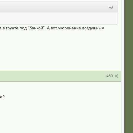
 в грунте под "банкой". А вот укоренение воздушным
#69
лю?