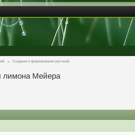
ний
→
Создание и формирование растений
 лимона Мейера