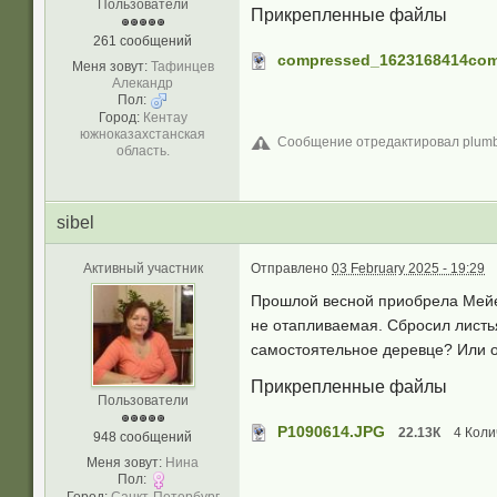
Пользователи
Прикрепленные файлы
261 сообщений
compressed_1623168414com
Меня зовут:
Тафинцев
Алекандр
Пол:
Город:
Кентау
южноказахстанская
Сообщение отредактировал plumber
область.
sibel
Активный участник
Отправлено
03 February 2025 - 19:29
Прошлой весной приобрела Мейер 
не отапливаемая. Сбросил листья,
самостоятельное деревце? Или о
Прикрепленные файлы
Пользователи
P1090614.JPG
22.13К
4 Коли
948 сообщений
Меня зовут:
Нина
Пол: