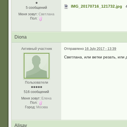
IMG_20170716_121732.jpg
5 сообщений
Меня зовут:
Светлана
Пол:
Diona
Активный участник
Отправлено
16 July 2017 - 13:39
Светлана, или ветки резать, или 
Пользователи
516 сообщений
Меня зовут:
Елена
Пол:
Город:
Москва
Alisay