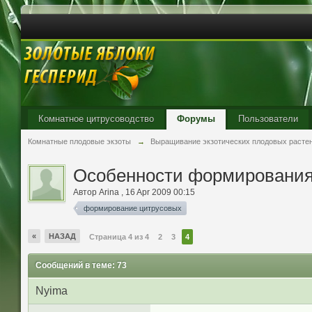
Комнатное цитрусоводство
Форумы
Пользователи
Комнатные плодовые экзоты
→
Выращивание экзотических плодовых расте
Особенности формирования
Автор
Arina
,
16 Apr 2009 00:15
формирование цитрусовых
«
НАЗАД
Страница 4 из 4
2
3
4
Сообщений в теме: 73
Nyima