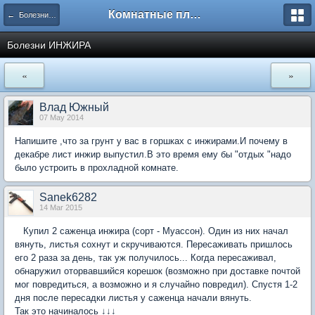
Комнатные плодовые экзоты
← Болезни и вредители плодовых культур
Болезни ИНЖИРА
«
»
Влад Южный
07 May 2014
Напишите ,что за грунт у вас в горшках с инжирами.И почему в
декабре лист инжир выпустил.В это время ему бы "отдых "надо
было устроить в прохладной комнате.
Sanek6282
14 Mar 2015
Купил 2 саженца инжира (сорт - Муассон). Один из них начал
вянуть, листья сохнут и скручиваются. Пересаживать пришлось
его 2 раза за день, так уж получилось... Когда пересаживал,
обнаружил оторвавшийся корешок (возможно при доставке почтой
мог повредиться, а возможно и я случайно повредил). Спустя 1-2
дня после пересадки листья у саженца начали вянуть.
Так это начиналось ↓↓↓