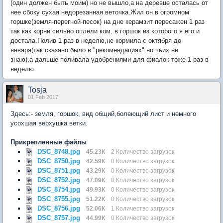
(один должен быть моим) но не вышло,а на деревце осталась от
нее сбоку сухая недорезанная веточка.Жил он в огромном
горшке(земля-перегной-песок) на дне керамзит пересажен 1 раз
так как корни сильно оплели ком, в горшок из которого я его и
достала.Полив 1 раз в неделю,не кормила с октября до
января(так сказано было в "рекомендациях" но чьих не
знаю),а дальше поливала удобрениями для фиалок тоже 1 раз в
неделю.
Tosja
01 Feb 2017
Здесь:- земля, горшок, вид общий,болеющий лист и немного
усохшая верхушка ветки.
Прикрепленные файлы
DSC_8748.jpg
45.23К
2 Количество загрузок:
DSC_8750.jpg
42.59К
0 Количество загрузок:
DSC_8751.jpg
43.29К
0 Количество загрузок:
DSC_8752.jpg
47.09К
0 Количество загрузок:
DSC_8754.jpg
49.93К
0 Количество загрузок:
DSC_8755.jpg
51.22К
0 Количество загрузок:
DSC_8756.jpg
52.06К
1 Количество загрузок:
DSC_8757.jpg
44.99К
0 Количество загрузок: