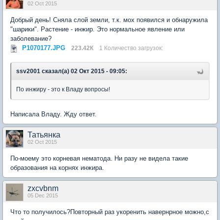
02 Oct 2015
Добрый день! Сняла слой земли, т.к. мох появился и обнаружила
"шарики". Растение - инжир. Это нормальное явление или
заболевание?
P1070177.JPG
223.42К
1 Количество загрузок:
ssv2001 сказал(а) 02 Окт 2015 - 09:05:
По инжиру - это к Владу вопросы!
Написала Владу. Жду ответ.
Татьянка
02 Oct 2015
По-моему это корневая нематода. Ни разу не видела такие
образования на корнях инжира.
zxcvbnm
05 Dec 2015
Что то получилось?Повторный раз укоренить навернрное можно,с