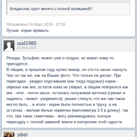
Владислав, грунт менять с полной промывкой?
Отправлено 24 Март 2015 - 17:39
Лучше корни промыть.
uud1980
26 May 2015
Резеда, Зульфия, может уже и поздно, но может кому-то
пригодится...
В общем, в прошлом году купил инжир, он что-то начал чахнуть.
Чах он так же, как на Ваших фото. Что только не делал. При
пересадке - увидел подгнившие (как тогда подумал) корни -
обрезал как мог, остаток кома не убирал, в общем поборолся как
мог - итог - почти засох. осталась полуживая веточка (срезал и
надеюсь - может укоренится). решил глянуть что же там такое
могло быть... в итоге - корни были полностью в труху, а на
остатках - мелкие белые червячки (миллиметра 2-3 в длину). так
что, при таких симптомах - могу рекомендовать полную
пересадку с полной заменой земли и контролем этой гадости.
sibel