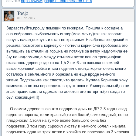
ссылке.
https://www.google.r...chrome&ie=UTF-8
.
Tosja
01 Feb 2017
Здравствуйте,прошу помощи по инжирам. Пришла к соседке,а
она собралась выбрасывать инжир(мою мечту)так как говорит
вянуть начал,сохнуть и стал не красивым.Я забрала его домой и
решила посмотреть корневую - погнили корни.Она пробовала его
вытащить за стебли из горшка но потянув за ветку надломила ее
(ну не надломила,а между стыками веток пошла трещина)как
оказалось деревце где то на 1,5-2 см было засыпано землей
выше корневой шейки и там подгнил ствол,а корни- очень много
осталось в земле,много я обрезала но еще вроде немного
живые.Подскажите как спасти,что делать. Купила Корневин хочу
замочить,а потом пересадить в грунт пока в Универсальный,но не
знаю правильно ли сделаю,не хочется его потерять(он когда то
был красавцем!!!)
О самом дереве знаю что подарила дочь на ДР 2-3 года назад
видно из черенка,то ли красный,то ли белый,самоплодный, но не
плодоносил.Стоял на тумбе возле большого окна без
подсветки.В том году сбросил листву и немного болел - начала
подсыхать одна из трех веток и хозяйка ее порезала на 3 черенка