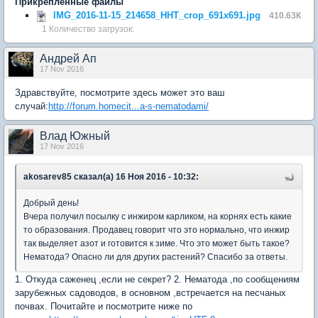
Прикрепленные файлы
IMG_2016-11-15_214658_HHT_crop_691x691.jpg
410.63К
1 Количество загрузок:
Андрей Ап
17 Nov 2016
Здравствуйте, посмотрите здесь может это ваш
случай:
http://forum.homecit...a-s-nematodami/
Влад Южный
17 Nov 2016
akosarev85 сказал(а) 16 Ноя 2016 - 10:32:
Добрый день!
Вчера получил посылку с инжиром карликом, на корнях есть какие
то образования. Продавец говорит что это нормально, что инжир
так выделяет азот и готовится к зиме. Что это может быть такое?
Нематода? Опасно ли для других растений? Спасибо за ответы.
1. Откуда саженец ,если не секрет? 2. Нематода ,по сообщениям
зарубежных садоводов, в основном ,встречается на песчаных
почвах. Почитайте и посмотрите ниже по