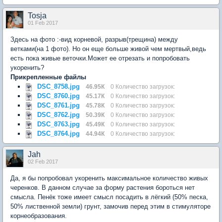
Tosja
01 Feb 2017
Здесь на фото :-вид корневой, разрыв(трещина) между
ветками(на 1 фото). Но он еще больше живой чем мертвый,ведь
есть пока живые веточки.Может ее отрезать и попробовать
укоренить?
Прикрепленные файлы
DSC_8758.jpg
46.95К
0 Количество загрузок:
DSC_8760.jpg
45.17К
0 Количество загрузок:
DSC_8761.jpg
45.78К
0 Количество загрузок:
DSC_8762.jpg
50.39К
0 Количество загрузок:
DSC_8763.jpg
45.49К
0 Количество загрузок:
DSC_8764.jpg
44.94К
0 Количество загрузок:
Jah
02 Feb 2017
Да, я бы попробовал укоренить максимальное количество живых
черенков. В данном случае за форму растения бороться нет
смысла. Пенёк тоже имеет смысл посадить в лёгкий (50% песка,
50% лиственной земли) грунт, замочив перед этим в стимуляторе
корнеобразования.