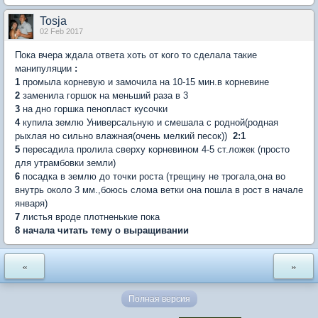
Tosja
02 Feb 2017
Пока вчера ждала ответа хоть от кого то сделала такие
манипуляции
:
1
промыла корневую и замочила на 10-15 мин.в корневине
2
заменила горшок на меньший раза в 3
3
на дно горшка пенопласт кусочки
4
купила землю Универсальную и смешала с родной(родная
рыхлая но сильно влажная(очень мелкий песок))
2:1
5
пересадила
пролила сверху корневином 4-5 ст.ложек (просто
для утрамбовки земли)
6
посадка в землю до точки роста (трещину не трогала,она во
внутрь около 3 мм.,боюсь слома ветки она пошла в рост в начале
января)
7
листья вроде плотненькие пока
8 начала читать тему о выращивании
«
»
Полная версия