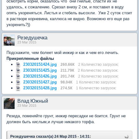
осмотреть корни, оказалось что они гнилые, спасти их не
удалось, к сожалению. Срезал внизу 2 см, и поставил в воду
опять укореняться. Листья и стебель высохли. Уже 2 суток стоит
в растворе корневина, каллюса не видно. Возможно его еще раз
укоренить?))
Резедушечка
23 Mar 2015
Подскажите, чем болеет мой инжир и как и чем его лечить.
Прикрепленные файлы
230320151424.jpg
260.66К
2 Количество загрузок:
230320151425.jpg
211.79К
2 Количество загрузок:
230320151426.jpg
201.74К
2 Количество загрузок:
230320151427.jpg
98.04К
1 Количество загрузок:
230320151428.jpg
274.5К
1 Количество загрузок:
Влад Южный
23 Mar 2015
Резеда, поменяйте грунт, инжир пересадки не боится. Грунт не
должен быть кислым,и лучше никакого торфа.
Резедушечка сказал(а) 24 Мар 2015 - 14:31: