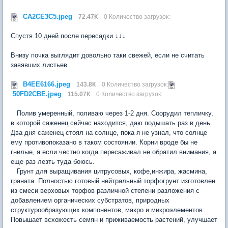
CA2CE3C5.jpeg
72.47К
0 Количество загрузок:
Спустя 10 дней после пересадки ↓↓↓
Внизу почка выглядит довольно таки свежей, если не считать
завявших листьев.
B4EE6166.jpeg
143.8К
0 Количество загрузок:
50FD2CBE.jpeg
115.07К
0 Количество загрузок:
Полив умеренный, поливаю через 1-2 дня.
Соорудил тепличку,
в которой саженец сейчас находится, даю подышать раз в день.
Два дня саженец стоял на солнце, пока я не узнал, что солнце
ему противопоказано в таком состоянии. Корни вроде бы не
гнилые, я если честно когда пересаживал не обратил внимания, а
еще раз лезть туда боюсь.
Грунт для выращивания цитрусовых, кофе,инжира, жасмина,
граната.
Полностью готовый нейтральный торфогрунт
изготовлен
из смеси верховых торфов различной степени разложения с
добавлением органических субстратов, природных
структурообразующих компонентов, макро и микроэлементов.
Повышает всхожесть семян и приживаемость растений, улучшает