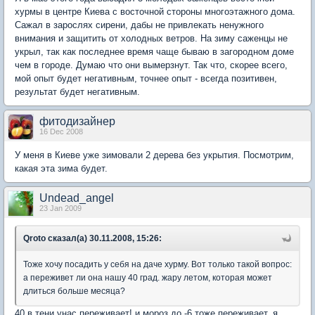
хурмы в центре Киева с восточной стороны многоэтажного дома.
Сажал в зарослях сирени, дабы не привлекать ненужного
внимания и защитить от холодных ветров. На зиму саженцы не
укрыл, так как последнее время чаще бываю в загородном доме
чем в городе. Думаю что они вымерзнут. Так что, скорее всего,
мой опыт будет негативным, точнее опыт - всегда позитивен,
результат будет негативным.
фитодизайнер
16 Dec 2008
У меня в Киеве уже зимовали 2 дерева без укрытия. Посмотрим,
какая эта зима будет.
Undead_angel
23 Jan 2009
Qroto сказал(а) 30.11.2008, 15:26:
Тоже хочу посадить у себя на даче хурму. Вот только такой вопрос:
а переживет ли она нашу 40 град. жару летом, которая может
длиться больше месяца?
40 в тени унас переживает! и мороз до -6 тоже переживает, я