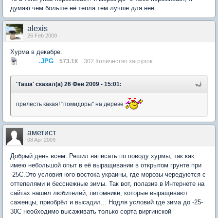
думаю чем больше её тепла тем лучше для неё.
alexis
26 Feb 2009
Хурма в декабре.
_____.JPG
573.1К
302 Количество загрузок:
'Таша' сказал(а) 26 Фев 2009 - 15:01:
прелесть какая! "помидоры" на дереве
аметист
08 Apr 2009
Добрый день всем. Решил написать по поводу хурмы, так как
имею небольшой опыт в её выращивании в открытом грунте при
-25С.Это условия юго-востока украины, где морозы чередуются с
оттепелями и бесснежные зимы. Так вот, полазив в Интернете на
сайтах нашёл любителей, питомники, которые выращивают
саженцы, приобрёл и высадил... Нодля условий где зима до -25-
30С необходимо высаживать только сорта виргинской