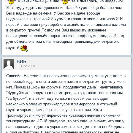
А найти саженцы в ине
те я пыталась, но неудачно!
Увы. Буду ждать плодоношения Вашей хурмы еще больше чем
Вы в надежде на семена. У Вас же на даче вообще
подмосковные тропики? И хурма, и гранат и киви с инжиром?! И
первый в истории приусадебного хозяйства опыт зимовки пальмы
в открытом грунте! Позвольте Вам выразить искреннее
восхищение и просьбу открытьтопик в подфоруме плодовый сад
для обмена опытом с начинающими тропиководами открытого
грунта!
ВВБ
02 Dec 2008
Спасибо. Но если вышеперечисленное зимует у меня уже далеко
не первый год, то опыта зимовки пальм в открытом грунте у меня
нет. Пообщавшись на форуме "продвинутая дача", начитавшись
"буржуйских" форумов и посмотрев, как укрывают свои пальмы
"за бугром", я в этом году только в первый раз высадил
несколько молодых трахикарпусов и хамеропсов в открытый
грунт и укрыл примерно так, как укрывают там. Хотя
трахикарпусы и могут переносить кратковременные понижения
температуры до -17-18 градусом, то это еще не значит, что они у
нас перезимуют даже с укрытием, так как для этого необходимы
и другие факторы. С высокой степенью вероятности, никак не