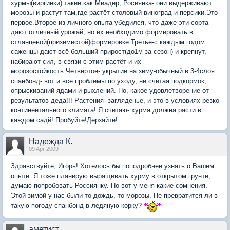
хурмы(виргинки) такие как Миадер, Росиянка- они выдерживают
морозы и растут там,где растёт столовый виноград и персики.Это
первое.Второе-из личного опыта убедился, что даже эти сорта
дают отличный урожай, но их необходимо формировать в
стланцевой(приземистой)формировке.Третье-с каждым годом
саженцы дают всё больший прирост(до1м за сезон) и крепнут,
набирают сил, в связи с этим растёт и их
морозостойкость.Четвёртое- укрытие на зиму-обычный в 3-4слоя
спанбонд- вот и все проблемы по уходу, не считая подкормок,
опрыскиваний ядами и рыхлений. Но, какое удовлетворение от
результатов деда!!! Растения- загляденье, и это в условиях резко
континентального климата! Я считаю- хурма должна расти в
каждом садй! Пробуйте!Дерзайте!
Надежда К.
09 Apr 2009
Здравствуйте, Игорь! Хотелось бы поподробнее узнать о Вашем
опыте. Я тоже планирую выращивать хурму в открытом грунте,
думаю попробовать Россиянку. Но вот у меня какие сомнения.
Этой зимой у нас были то дождь, то морозы. Не превратится ли в
такую погоду спанбонд в ледяную корку?
аметист