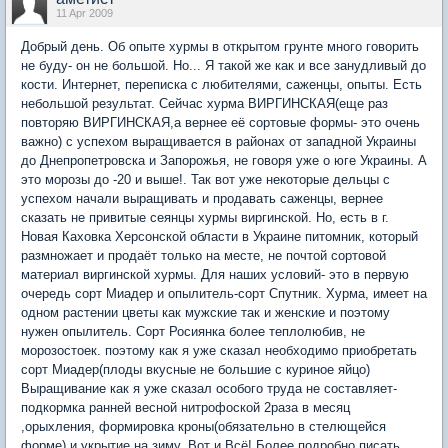
11 Apr 2009
Добрый день. Об опыте хурмы в открытом грунте много говорить
не буду- он не большой. Но... Я такой же как и все занудливый до
кости. Интернет, переписка с любителями, саженцы, опыты. Есть
небольшой результат. Сейчас хурма ВИРГИНСКАЯ(еще раз
повторяю ВИРГИНСКАЯ,а вернее её сортовые формы- это очень
важно) с успехом выращивается в районах от западной Украины
до Днепропетровска и Запорожья, не говоря уже о юге Украины. А
это морозы до -20 и выше!. Так вот уже некоторые дельцы с
успехом начали выращивать и продавать саженцы, вернее
сказать не привитые сеянцы хурмы виргинской. Но, есть в г.
Новая Каховка Херсонской области в Украине питомник, который
размножает и продаёт только на месте, не почтой сортовой
материал виргинской хурмы. Для наших условий- это в первую
очередь сорт Миадер и опылитель-сорт Спутник. Хурма, имеет на
одном растении цветы как мужские так и женские и поэтому
нужен опылитель. Сорт Росиянка более теплолюбив, не
морозостоек. поэтому как я уже сказал необходимо приобретать
сорт Миадер(плоды вкусные не большие с куриное яйцо)
Выращивание как я уже сказал особого труда не составляет-
подкормка ранней весной нитрофоской 2раза в месяц
,орыхления, формировка кроны(обязательно в стелющейся
форме) и укрытие на зиму. Вот и Всё! Более подробно писать