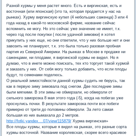
Разной хурмы у меня растет много. Есть и виргинская, есть и
восточная (или японская) (это та, которая продается у нас на
рынках). Хурму виргинскую купил (4 небольших саженца) 3 или 4
года назад в какой-то московской фирме, название сейчас
вспомнить не могу. Но это сейчас уже значение не имеет, т.к.
через год после покупки ( после удачной зимовки) я хотел
прикупить у них еще, но они ответили, что у них больше нет и они
завозить не планируют, т.к. это была только разовая пробная
партия из Северной Америки. На рынках в Москве в продаже ни
саженцами, ни плодами, я виргинской хурмы не видел. Но я
думаю, что в инете можно поискать, тех кто торгует такой хурмой
и заказать у них. От себя могу только добавить, что если плоды
будут, то семенами поделюсь.
О реальной зимостойкости данной хурмы судить не берусь, так
как в первую зиму зимовала под снегом. Две последние зимы
были мягкими. В эти зимы не обмерзали, но обмерзли от
сильного заморозка 8 мая этого года (-5), когда на побегах уже
проснулись почки. В результате заморозка почти все побеги
примерно от трети до половины обмерзли. За лето самая
большая из них вымахала до 2 метров.
http://fotki.yandex....07/view/115879/
Хурма виргинская»
Все плоды хурмы, которые я видел на рынках, это разные сорта
хурмы восточной. Название королевская, скорее всего красивое