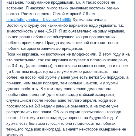
название, придуманное продавцами, т.к. я таких сортов не
встречал. Я насажал много таких рыночных косточек разных
сортов. Растут неплохо. Самой старшей 7-8 лет.
http://fotki.yandex....07/view/115880/
Хурма восточная»
Восточную хурму без каких-либо вариантов надо укрывать, т.к.
зимостойкость у нее -15-17. Я их обязательно на зиму укрываю,
но все равно небольшое обмерзание концов прошлогодних
побегов происходит. Правда хурма с лихвой выгоняет новые
побеги, которые ограничиваю прищипкой.
Пока ни виргинка, ни восточные не плодоносили. В этом году я на
это расчитывал, так как виргинка вступает в плодоношение рано,
на 3-4 год (даже сеянцы), а восточная немного позже, но и от нее
( в 8 летнем возрасте) на это уже можно рассчитывать. Тем
более, на восточной хурме у меня уже есть ветки 5-6 порядков, а
принцип, чем выше порядок, тем больше шансов, и у хурмы
должен работать. В этом году свое черное дело сделал
необычайно сильный (для моего сада) майский заморозок,
случившийся после необычайно теплого апреля, когда все
проснулось на 2-3 недели раньше обычного, а на хурме уже
распустились все почки. Обычно хурма просыпалась гораздо
позже. Поэтому я свои надежды перенес на будущий год. У
хурмы есть большой плюс, что она плодоносит на побегах
текущего года (как виноград), а значит некоторое обмерзание не
критично.