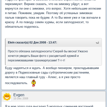
перезимуют. Вернее сказать, что на зимовку уйдут, а вот
вернутся ли они с зимовки, это вопрос. Хотя небольшие иллюзии
я питаю. Поживем, увидим. Поэтому об успешных зимовках
пальм говорить пока не будем. А то Вы меня уже и так вогнали в
краску. А по поводу семян хурмы, если заплодоносит, то
обязательно поделюсь.
Elein сказал(а) 02 Дек 2008 - 13:47:
Просто обязана заплодоносить! Скорей бы весна! Ужасно
хочется увидеть Ваши фото с расцветшей хурмой и
перезимовавшими трахикарпусами! Т-т-т!
Буду надеяться и ждать. А вообще пионером, прокладывавшим
дорогу в Подмосковные сады субтропическим растениям,
является наш главный гуру - Алекс, а я уже просто
последователь.
Evgen
15 Dec 2008
Я в мае этого года высадил 5 молодых саженцев восточной