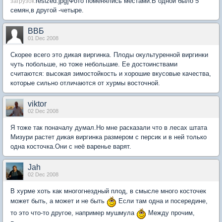
resized.jpg]Фото поменялись местами.В одной было 5
загрузок:
семян,в другой -четыре.
ВВБ
01 Dec 2008
Скорее всего это дикая виргинка. Плоды окультуренной виргинки
чуть побольше, но тоже небольшие. Ее достоинствами
считаются: высокая зимостойкость и хорошие вкусовые качества,
которые сильно отличаются от хурмы восточной.
viktor
02 Dec 2008
Я тоже так поначалу думал.Но мне расказали что в лесах штата
Мизури растет дикая виргинка размером с персик и в ней только
одна косточка.Они с неё варенье варят.
Jah
02 Dec 2008
В хурме хоть как многогнездный плод, в смысле много косточек
может быть, а может и не быть
Если там одна и посередине,
то это что-то другое, например мушмула
Между прочим,