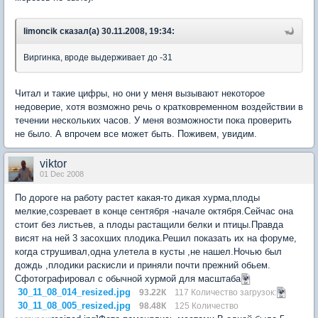
limoncik сказал(а) 30.11.2008, 19:34:
Виргинка, вроде выдерживает до -31
Читал и такие цифры, но они у меня вызывают некоторое
недоверие, хотя возможно речь о кратковременном воздействии в
течении нескольких часов. У меня возможности пока проверить
не было. А впрочем все может быть. Поживем, увидим.
viktor
01 Dec 2008
По дороге на работу растет какая-то дикая хурма,плоды
мелкие,созревает в конце сентября -начале октября.Сейчас она
стоит без листьев, а плоды растащили белки и птицы.Правда
висят на ней 3 засохших плодика.Решил показать их на форуме,
когда струшивал,одна улетела в кусты ,не нашел.Ночью был
дождь ,плодики раскисли и приняли почти прежний обьем.
Сфотографировал с обычной хурмой для масштаба
30_11_08_014_resized.jpg
93.22К
117 Количество загрузок:
30_11_08_005_resized.jpg
98.48К
125 Количество