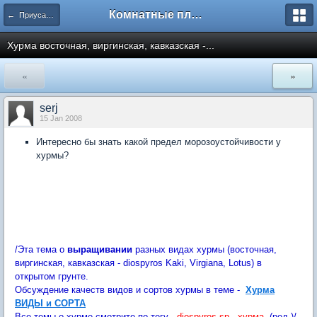
Комнатные плодовые экзоты
← Приусадебный сад
Хурма восточная, виргинская, кавказская -...
«
»
serj
15 Jan 2008
Интересно бы знать какой предел морозоустойчивости у
хурмы?
/Эта тема о
выращивании
разных видах хурмы (восточная,
виргинская, кавказская - diospyros Kaki, Virgiana, Lotus) в
открытом грунте.
Обсуждение качеств видов и сортов хурмы в теме -
Хурма
ВИДЫ и СО
РТА
Все темы о хурме смотрите по тегу -
diospyros sp - хурма
(ред.)/