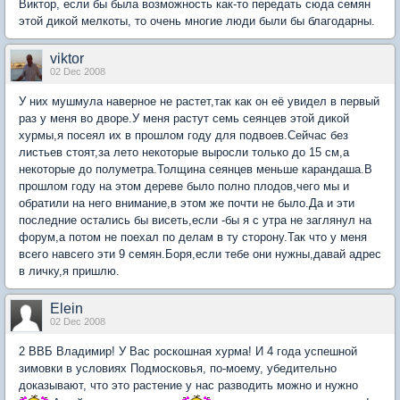
Виктор, если бы была возможность как-то передать сюда семян
этой дикой мелкоты, то очень многие люди были бы благодарны.
viktor
02 Dec 2008
У них мушмула наверное не растет,так как он её увидел в первый
раз у меня во дворе.У меня растут семь сеянцев этой дикой
хурмы,я посеял их в прошлом году для подвоев.Сейчас без
листьев стоят,за лето некоторые выросли только до 15 см,а
некоторые до полуметра.Толщина сеянцев меньше карандаша.В
прошлом году на этом дереве было полно плодов,чего мы и
обратили на него внимание,в этом же почти не было.Да и эти
последние остались бы висеть,если -бы я с утра не заглянул на
форум,а потом не поехал по делам в ту сторону.Так что у меня
всего навсего эти 9 семян.Боря,если тебе они нужны,давай адрес
в личку,я пришлю.
Elein
02 Dec 2008
2 ВВБ Владимир! У Вас роскошная хурма! И 4 года успешной
зимовки в условиях Подмосковья, по-моему, убедительно
доказывают, что это растение у нас разводить можно и нужно